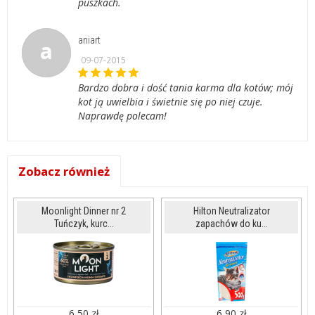
puszkach.
aniart
a
09-07-2015
Bardzo dobra i dość tania karma dla kotów; mój
kot ją uwielbia i świetnie się po niej czuje.
Naprawdę polecam!
Zobacz również
Moonlight Dinner nr 2
Hilton Neutralizator
Tuńczyk, kurc...
zapachów do ku...
6,50 zł
6,90 zł