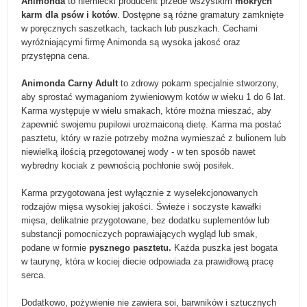
Animonda
to niemiecki producent przede wszystkim
mokrych
karm dla psów i kotów
. Dostępne są różne gramatury zamknięte
w poręcznych saszetkach, tackach lub puszkach. Cechami
wyróżniającymi firmę Animonda są wysoka jakosć oraz
przystępna cena.
Animonda Carny Adult
to zdrowy pokarm specjalnie stworzony,
aby sprostać wymaganiom żywieniowym kotów w wieku 1 do 6 lat.
Karma występuje w wielu smakach, które można mieszać, aby
zapewnić swojemu pupilowi urozmaiconą dietę. Karma ma postać
pasztetu, który w razie potrzeby można wymieszać z bulionem lub
niewielką ilością przegotowanej wody - w ten sposób nawet
wybredny kociak z pewnością pochłonie swój posiłek.
Karma przygotowana jest wyłącznie z wyselekcjonowanych
rodzajów mięsa wysokiej jakości. Świeże i soczyste kawałki
mięsa, delikatnie przygotowane, bez dodatku suplementów lub
substancji pomocniczych poprawiających wygląd lub smak,
podane w formie
pysznego pasztetu.
Każda puszka jest bogata
w taurynę, która w kociej diecie odpowiada za prawidłową pracę
serca.
Dodatkowo, pożywienie nie zawiera soi, barwników i sztucznych