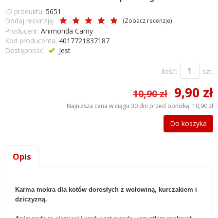
ID produktu:
5651
Dodaj recenzję:
(
Zobacz recenzje
)
Producent:
Animonda Carny
Kod producenta:
4017721837187
Dostępność:
Jest
Ilość:
szt.
9,90 zł
10,90 zł
Najniższa cena w ciągu 30 dni przed obniżką:
10,90 zł
Do koszyka
Opis
Karma mokra dla kotów dorosłych z wołowiną, kurczakiem i
dziczyzną.