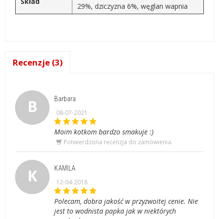
Skład
29%, dziczyzna 6%, węglan wapnia
Recenzje (3)
Barbara
B
08-07-2021
Moim kotkom bardzo smakuje :)
Potwierdzona recenzja do zamówienia.
KAMILA
K
12-04-2018
Polecam, dobra jakość w przyzwoitej cenie. Nie
jest to wodnista papka jak w niektórych