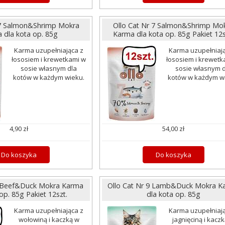
 7 Salmon&Shrimp Mokra
Ollo Cat Nr 7 Salmon&Shrimp Mo
 dla kota op. 85g
Karma dla kota op. 85g Pakiet 12s
Karma uzupełniająca z
Karma uzupełniają
łososiem i krewetkami w
łososiem i krewetk
sosie własnym dla
sosie własnym d
kotów w każdym wieku.
kotów w każdym w
4,90 zł
54,00 zł
Do koszyka
Do koszyka
8 Beef&Duck Mokra Karma
Ollo Cat Nr 9 Lamb&Duck Mokra K
op. 85g Pakiet 12szt.
dla kota op. 85g
Karma uzupełniająca z
Karma uzupełniają
wołowiną i kaczką w
jagnięciną i kacz