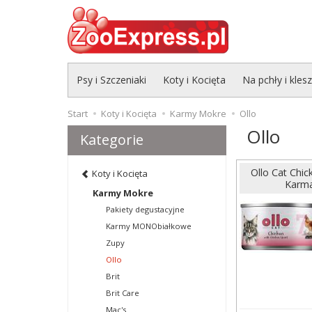
Psy i Szczeniaki
Koty i Kocięta
Na pchły i kles
Start
Koty i Kocięta
Karmy Mokre
Ollo
Ollo
Kategorie
Ollo Cat Chi
Koty i Kocięta
Karma
Karmy Mokre
Pakiety degustacyjne
Karmy MONObiałkowe
Zupy
Ollo
Brit
Brit Care
Mac's