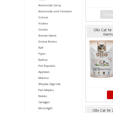
Animonda Carny
Animonda vom Feinsten
Powia
Schesir
Voskes
Gussto
Ollo Cat N
Karma
Animal Island
Dolina Noteci
Rafi
Piper
Baltica
Pet Republic
Applaws
Miamor
Wiejska Zagroda
Pan Mięsko
Nekko
Canagan
Moonlight
Ollo Cat Nr