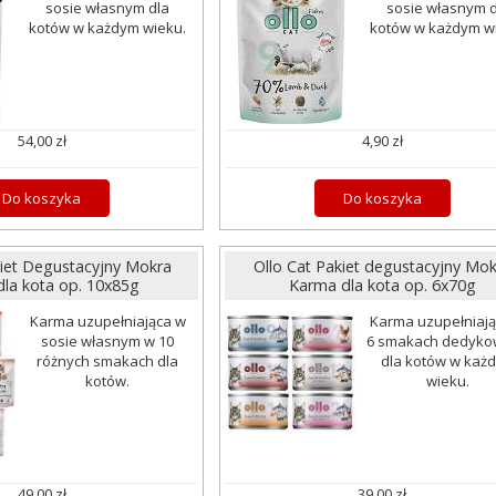
sosie własnym dla
sosie własnym d
kotów w każdym wieku.
kotów w każdym w
54,00 zł
4,90 zł
Do koszyka
Do koszyka
kiet Degustacyjny Mokra
Ollo Cat Pakiet degustacyjny Mok
la kota op. 10x85g
Karma dla kota op. 6x70g
Karma uzupełniająca w
Karma uzupełniaj
sosie własnym w 10
6 smakach dedyk
różnych smakach dla
dla kotów w każ
kotów.
wieku.
49,00 zł
39,00 zł