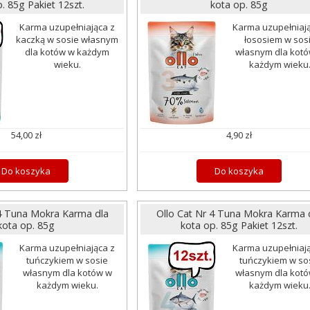
. 85g Pakiet 12szt.
kota op. 85g
Karma uzupełniająca z
Karma uzupełniają
kaczką w sosie własnym
łososiem w sos
dla kotów w każdym
własnym dla kot
wieku.
każdym wieku
54,00 zł
4,90 zł
Do koszyka
Do koszyka
 4 Tuna Mokra Karma dla
Ollo Cat Nr 4 Tuna Mokra Karma 
kota op. 85g
kota op. 85g Pakiet 12szt.
Karma uzupełniająca z
Karma uzupełniają
tuńczykiem w sosie
tuńczykiem w so
własnym dla kotów w
własnym dla kot
każdym wieku.
każdym wieku