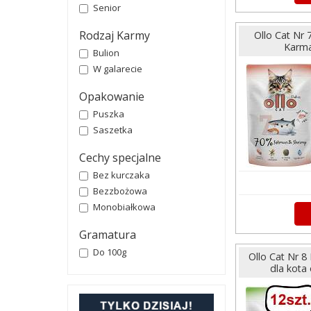
Senior
Rodzaj Karmy
Ollo Cat Nr
Karma
Bulion
W galarecie
Opakowanie
Puszka
Saszetka
Cechy specjalne
Bez kurczaka
Bezzbożowa
Monobiałkowa
Gramatura
Do 100g
Ollo Cat Nr 
dla kota 