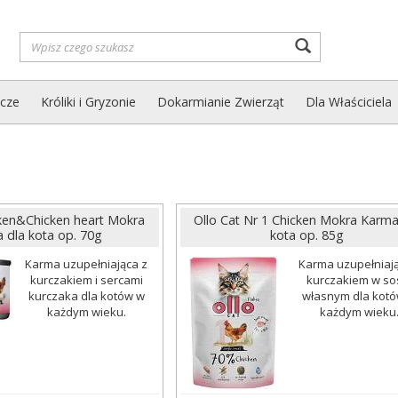
Wyszukaj
zcze
Króliki i Gryzonie
Dokarmianie Zwierząt
Dla Właściciela
cken&Chicken heart Mokra
Ollo Cat Nr 1 Chicken Mokra Karma
 dla kota op. 70g
kota op. 85g
Karma uzupełniająca z
Karma uzupełniają
kurczakiem i sercami
kurczakiem w so
kurczaka dla kotów w
własnym dla kot
każdym wieku.
każdym wieku