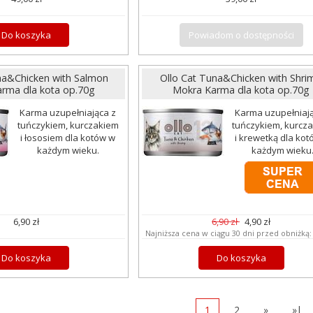
Do koszyka
Powiadom o dostępności
na&Chicken with Salmon
Ollo Cat Tuna&Chicken with Shri
rma dla kota op.70g
Mokra Karma dla kota op.70g
Karma uzupełniająca z
Karma uzupełniają
tuńczykiem, kurczakiem
tuńczykiem, kurcz
i łososiem dla kotów w
i krewetką dla ko
każdym wieku.
każdym wieku
6,90 zł
6,90 zł
4,90 zł
Najniższa cena w ciągu 30 dni przed obniżką
Do koszyka
Do koszyka
1
2
»
»|