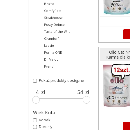
Bozita
ComfyPets
Steakhouse
Pussy Deluxe
Taste of the Wild
Grandorf
Łapsie
Ollo Cat N
Purina ONE
Karma dla ko
Dr Malou
Frendi
Pokaż produkty dostępne
zł
zł
Wiek Kota
Kociak
Dorosły