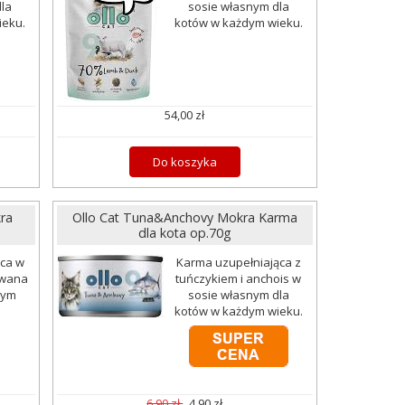
la
sosie własnym dla
ieku.
kotów w każdym wieku.
54,00 zł
Do koszyka
ra
Ollo Cat Tuna&Anchovy Mokra Karma
dla kota op.70g
ąca w
Karma uzupełniająca z
owana
tuńczykiem i anchois w
dym
sosie własnym dla
kotów w każdym wieku.
6,90 zł
4,90 zł