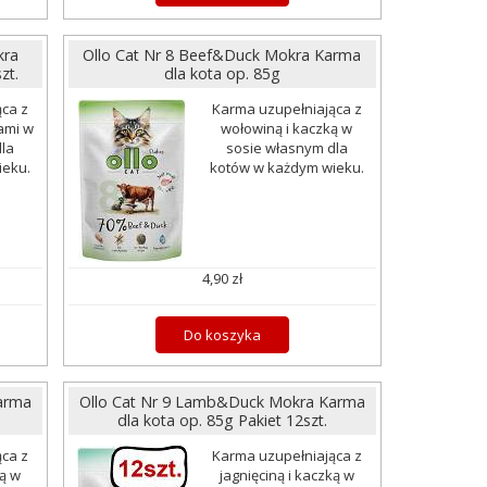
kra
Ollo Cat Nr 8 Beef&Duck Mokra Karma
zt.
dla kota op. 85g
ca z
Karma uzupełniająca z
ami w
wołowiną i kaczką w
la
sosie własnym dla
ieku.
kotów w każdym wieku.
4,90 zł
Do koszyka
arma
Ollo Cat Nr 9 Lamb&Duck Mokra Karma
dla kota op. 85g Pakiet 12szt.
ca z
Karma uzupełniająca z
ką w
jagnięciną i kaczką w