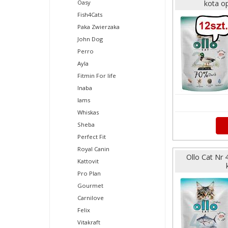
Oasy
kota op
Fish4Cats
Paka Zwierzaka
John Dog
Perro
Ayla
Fitmin For life
Inaba
Iams
Whiskas
Sheba
Perfect Fit
Royal Canin
Ollo Cat Nr
Kattovit
Pro Plan
Gourmet
Carnilove
Felix
Vitakraft