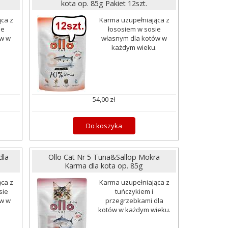
kota op. 85g Pakiet 12szt.
ca z
Karma uzupełniająca z
ie
łososiem w sosie
ów w
własnym dla kotów w
.
każdym wieku.
54,00 zł
Do koszyka
dla
Ollo Cat Nr 5 Tuna&Sallop Mokra
Karma dla kota op. 85g
ca z
Karma uzupełniająca z
sie
tuńczykiem i
ów w
przegrzebkami dla
.
kotów w każdym wieku.