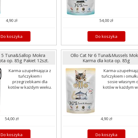
4,90 zł
54,00 zł
Do koszyka
Do koszyka
r 5 Tuna&Sallop Mokra
Ollo Cat Nr 6 Tuna&Mussels Mok
ta op. 85g Pakiet 12szt.
Karma dla kota op. 85g
Karma uzupełniająca z
Karma uzupełniają
tuńczykiem i
tuńczykiem i omułk
przegrzebkami dla
sosie własnym d
kotów w każdym wieku.
kotów w każdym w
54,00 zł
4,90 zł
Do koszyka
Do koszyka