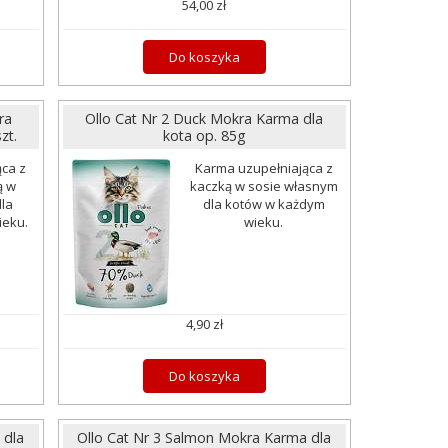
54,00 zł
Do koszyka
ra
Ollo Cat Nr 2 Duck Mokra Karma dla
zt.
kota op. 85g
ca z
Karma uzupełniająca z
ą w
kaczką w sosie własnym
la
dla kotów w każdym
ieku.
wieku.
4,90 zł
Do koszyka
 dla
Ollo Cat Nr 3 Salmon Mokra Karma dla