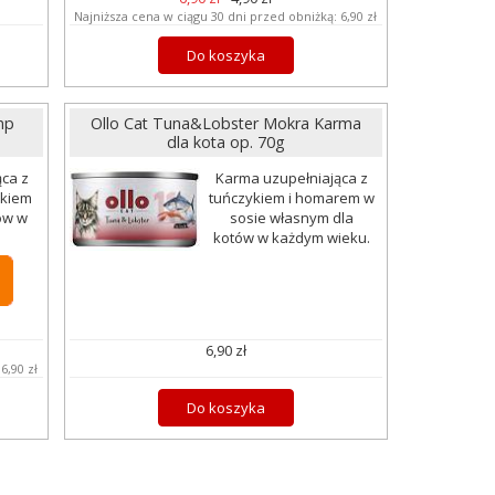
Najniższa cena w ciągu 30 dni przed obniżką:
6,90 zł
Do koszyka
mp
Ollo Cat Tuna&Lobster Mokra Karma
dla kota op. 70g
ca z
Karma uzupełniająca z
akiem
tuńczykiem i homarem w
tów w
sosie własnym dla
.
kotów w każdym wieku.
6,90 zł
:
6,90 zł
Do koszyka