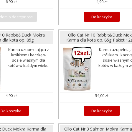
6,90 zł
4,90 zł
dom o dostępności
Do koszyka
r 10 Rabbit&Duck Mokra
Ollo Cat Nr 10 Rabbit&Duck Mok
 dla kota op. 85g
Karma dla kota op. 85g Pakiet 12s
Karma uzupełniająca z
Karma uzupełniają
królikiem i kaczką w
królikiem i kaczk
sosie własnym dla
sosie własnym d
kotów w każdym wieku.
kotów w każdym w
4,90 zł
54,00 zł
Do koszyka
Do koszyka
 2 Duck Mokra Karma dla
Ollo Cat Nr 3 Salmon Mokra Karma