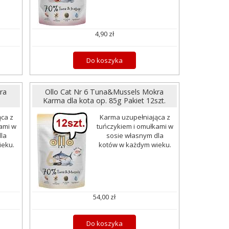
4,90 zł
Do koszyka
ra
Ollo Cat Nr 6 Tuna&Mussels Mokra
Karma dla kota op. 85g Pakiet 12szt.
ca z
Karma uzupełniająca z
ami w
tuńczykiem i omułkami w
la
sosie własnym dla
ieku.
kotów w każdym wieku.
54,00 zł
Do koszyka