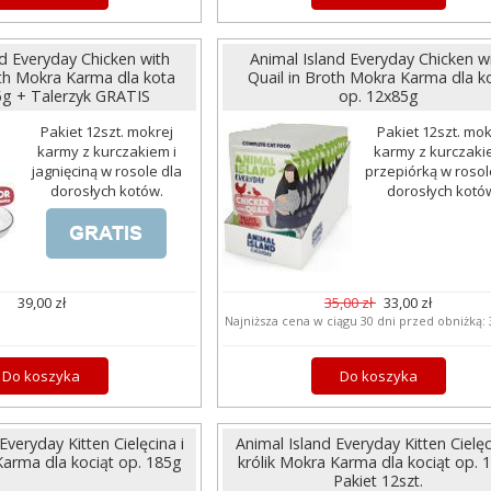
nd Everyday Chicken with
Animal Island Everyday Chicken w
th Mokra Karma dla kota
Quail in Broth Mokra Karma dla k
5g + Talerzyk GRATIS
op. 12x85g
Pakiet 12szt. mokrej
Pakiet 12szt. mok
karmy z kurczakiem i
karmy z kurczaki
jagnięciną w rosole dla
przepiórką w rosol
dorosłych kotów.
dorosłych kotó
39,00 zł
35,00 zł
33,00 zł
Najniższa cena w ciągu 30 dni przed obniżką:
Do koszyka
Do koszyka
Everyday Kitten Cielęcina i
Animal Island Everyday Kitten Cielęc
Karma dla kociąt op. 185g
królik Mokra Karma dla kociąt op. 
Pakiet 12szt.