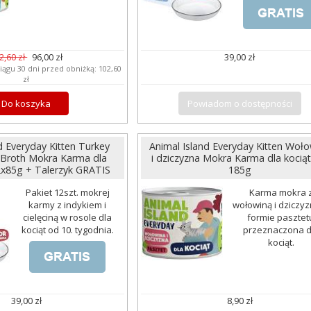
2,60 zł
96,00 zł
39,00 zł
iągu 30 dni przed obniżką:
102,60
zł
Do koszyka
Powiadom o dostępności
d Everyday Kitten Turkey
Animal Island Everyday Kitten Woł
n Broth Mokra Karma dla
i dziczyzna Mokra Karma dla kociąt
2x85g + Talerzyk GRATIS
185g
Pakiet 12szt. mokrej
Karma mokra 
karmy z indykiem i
wołowiną i dziczy
cielęciną w rosole dla
formie pasztet
kociąt od 10. tygodnia.
przeznaczona d
kociąt.
39,00 zł
8,90 zł