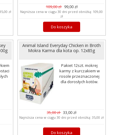
109,00 zł
99,00 zł
35,00 zł
Najniższa cena w ciągu 30 dni przed obniżką:
109,00
zł
Do koszyka
key
Animal Island Everyday Chicken in Broth
100g
Mokra Karma dla kota op. 12x85g
ykiem
Pakiet 12szt. mokrej
staci
karmy z kurczakiem w
słych
rosole przeznaczonej
dla dorosłych kotów.
35,00 zł
33,00 zł
Najniższa cena w ciągu 30 dni przed obniżką:
35,00 zł
Do koszyka