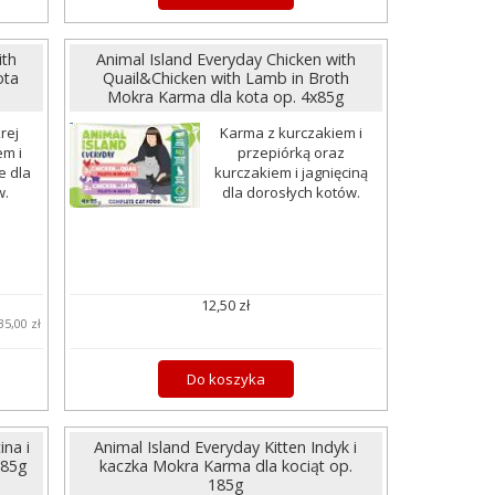
ith
Animal Island Everyday Chicken with
ota
Quail&Chicken with Lamb in Broth
Mokra Karma dla kota op. 4x85g
rej
Karma z kurczakiem i
em i
przepiórką oraz
e dla
kurczakiem i jagnięciną
w.
dla dorosłych kotów.
12,50 zł
35,00 zł
Do koszyka
ina i
Animal Island Everyday Kitten Indyk i
185g
kaczka Mokra Karma dla kociąt op.
185g