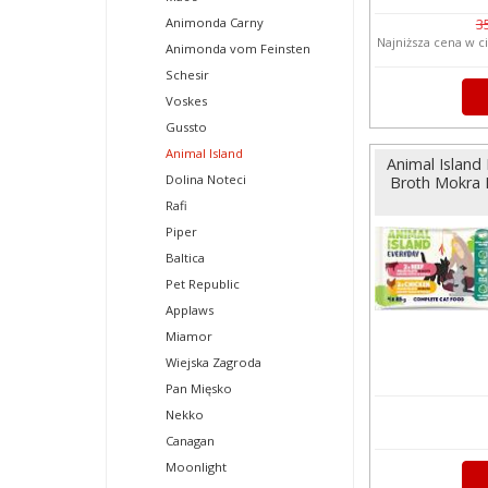
Animonda Carny
3
Najniższa cena w c
Animonda vom Feinsten
Schesir
Voskes
Gussto
Animal Island
Animal Island
Dolina Noteci
Broth Mokra 
Rafi
Piper
Baltica
Pet Republic
Applaws
Miamor
Wiejska Zagroda
Pan Mięsko
Nekko
Canagan
Moonlight