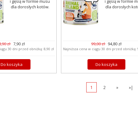
i gęsią w formie musu
i gęsią w formie 
dla dorosłych kotów.
dla dorosłych ko
8,90 zł
7,90 zł
99,00 zł
94,80 zł
iągu 30 dni przed obniżką:
8,90 zł
Najniższa cena w ciągu 30 dni przed obniżką:
Do koszyka
Do koszyka
1
2
»
»|