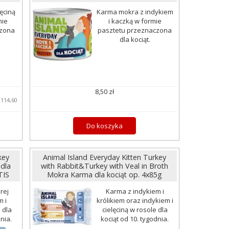
ęciną
Karma mokra z indykiem
mie
i kaczką w formie
czona
pasztetu przeznaczona
dla kociąt.
8,50 zł
:
114,60
Do koszyka
key
Animal Island Everyday Kitten Turkey
dla
with Rabbit&Turkey with Veal in Broth
TIS
Mokra Karma dla kociąt op. 4x85g
rej
Karma z indykiem i
m i
królikiem oraz indykiem i
 dla
cielęciną w rosole dla
nia.
kociąt od 10. tygodnia.