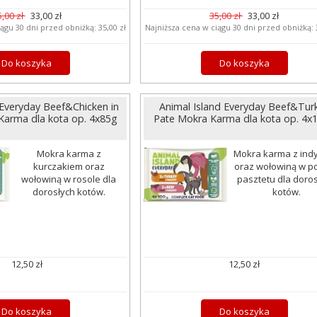
5,00 zł
33,00 zł
35,00 zł
33,00 zł
iągu 30 dni przed obniżką:
35,00 zł
Najniższa cena w ciągu 30 dni przed obniżką:
Do koszyka
Do koszyka
 Everyday Beef&Chicken in
Animal Island Everyday Beef&Tur
Karma dla kota op. 4x85g
Pate Mokra Karma dla kota op. 4x
Mokra karma z
Mokra karma z ind
kurczakiem oraz
oraz wołowiną w po
wołowiną w rosole dla
pasztetu dla doro
dorosłych kotów.
kotów.
12,50 zł
12,50 zł
Do koszyka
Do koszyka