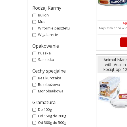
Rodzaj Karmy
Bulion
Mus
10
W formie pasztetu
Najniższa cena w c
W galarecie
Opakowanie
Puszka
Animal Islan
Saszetka
with Veal i
kociąt op. 1
Cechy specjalne
Bez kurczaka
Bezzbożowa
Monobiałkowa
Gramatura
Do 100g
Od 150g do 200g
Od 300g do 500g