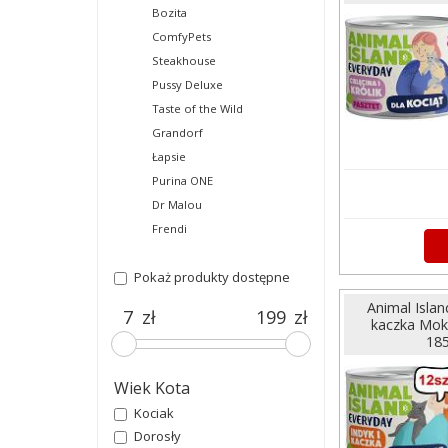
Bozita
ComfyPets
Steakhouse
Pussy Deluxe
Taste of the Wild
Grandorf
Łapsie
Purina ONE
Dr Malou
Frendi
Pokaż produkty dostępne
Animal Islan
zł
zł
kaczka Mokr
185
Wiek Kota
Kociak
Dorosły