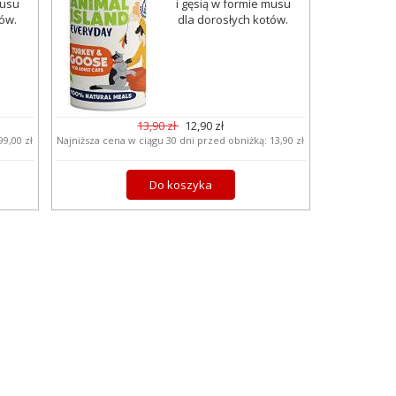
musu
i gęsią w formie musu
tów.
dla dorosłych kotów.
13,90 zł
12,90 zł
99,00 zł
Najniższa cena w ciągu 30 dni przed obniżką:
13,90 zł
Do koszyka