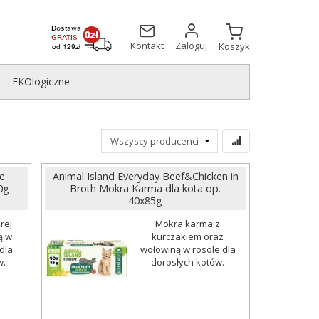
Kontakt
Zaloguj
Koszyk
EKOlogiczne
e
Animal Island Everyday Beef&Chicken in
0g
Broth Mokra Karma dla kota op.
40x85g
rej
Mokra karma z
ą w
kurczakiem oraz
dla
wołowiną w rosole dla
w.
dorosłych kotów.