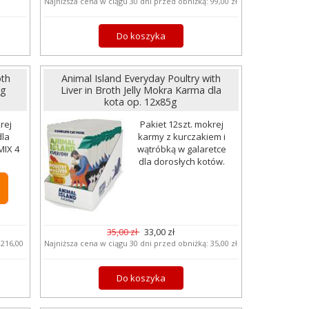
Najniższa cena w ciągu 30 dni przed obniżką:
99,00 zł
Do koszyka
oth
Animal Island Everyday Poultry with
5g
Liver in Broth Jelly Mokra Karma dla
kota op. 12x85g
rej
Pakiet 12szt. mokrej
dla
karmy z kurczakiem i
MIX 4
wątróbką w galaretce
dla dorosłych kotów.
35,00 zł
33,00 zł
:
216,00
Najniższa cena w ciągu 30 dni przed obniżką:
35,00 zł
Do koszyka