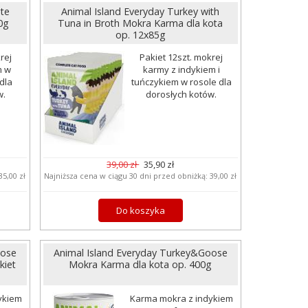
te
Animal Island Everyday Turkey with
0g
Tuna in Broth Mokra Karma dla kota
op. 12x85g
rej
Pakiet 12szt. mokrej
m w
karmy z indykiem i
dla
tuńczykiem w rosole dla
w.
dorosłych kotów.
39,00 zł
35,90 zł
35,00 zł
Najniższa cena w ciągu 30 dni przed obniżką:
39,00 zł
Do koszyka
oose
Animal Island Everyday Turkey&Goose
kiet
Mokra Karma dla kota op. 400g
ykiem
Karma mokra z indykiem