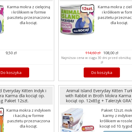
Karma mokra z cielęciną
Karma mokra z ciel
i królikiem w formie
i królikiem w for
pasztetu przeznaczona
pasztetu przezna
dla kociąt.
dla kociąt.
9,50 zł
114,60 zł
108,00 zł
Najniższa cena w ciągu 30 dni przed obniżką
zł
Do koszyka
Do koszyka
d Everyday Kitten Indyk i
Animal Island Everyday Kitten Tur
a Karma dla kociąt op.
with Rabbit in Broth Mokra Karma 
g Pakiet 12szt.
kociąt op. 12x85g + Talerzyk GRA
Karma mokra z indykiem
Pakiet 12szt. mok
i kaczką w formie
karmy z indykie
pasztetu przeznaczona
królikiem w rosole
dla kociąt.
kociąt od 10. tygod