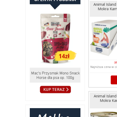
Animal Island
Mokra Karm
3
Najniższa cena w c
Animal Islan
Mokra Kar