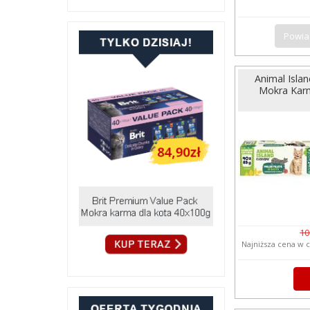
Powia
Animal Isla
Mokra Karm
10
Najniższa cena w c