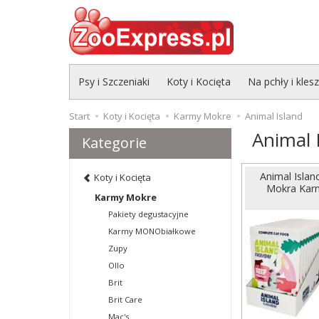
Psy i Szczeniaki
Koty i Kocięta
Na pchły i kles
Start
Koty i Kocięta
Karmy Mokre
Animal Island
Animal 
Kategorie
Animal Islan
Koty i Kocięta
Mokra Karm
Karmy Mokre
Pakiety degustacyjne
Karmy MONObiałkowe
Zupy
Ollo
Brit
Brit Care
Mac's