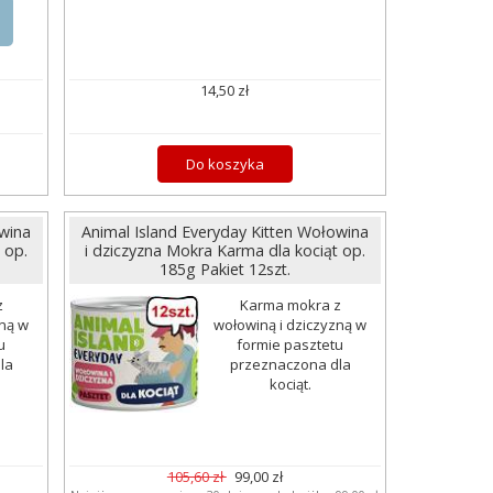
14,50 zł
Do koszyka
owina
Animal Island Everyday Kitten Wołowina
 op.
i dziczyzna Mokra Karma dla kociąt op.
185g Pakiet 12szt.
z
Karma mokra z
zną w
wołowiną i dziczyzną w
u
formie pasztetu
la
przeznaczona dla
kociąt.
105,60 zł
99,00 zł