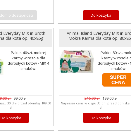
dom o dostępności
Do koszyka
nd Everyday MIX in Broth
Animal Island Everyday MIX in Br
a dla kota op. 40x85g
Mokra Karma dla kota op. 80x8
Pakiet 40szt. mokrej
Pakiet 80szt. mok
karmy w rosole dla
karmy w rosole 
dorosłych kotów - MIX 4
dorosłych kotów - 
smaków.
smaków.
9,00 zł
99,00 zł
216,00 zł
199,00 zł
iągu 30 dni przed obniżką:
109,00
Najniższa cena w ciągu 30 dni przed obniżką
zł
zł
Do koszyka
Do koszyka