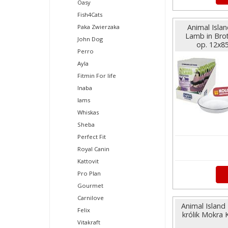
Oasy
Fish4Cats
Animal Isla
Paka Zwierzaka
Lamb in Bro
John Dog
op. 12x8
Perro
Ayla
Fitmin For life
Inaba
Iams
Whiskas
Sheba
Perfect Fit
Royal Canin
Kattovit
Pro Plan
Gourmet
Carnilove
Animal Island 
Felix
królik Mokra 
Vitakraft