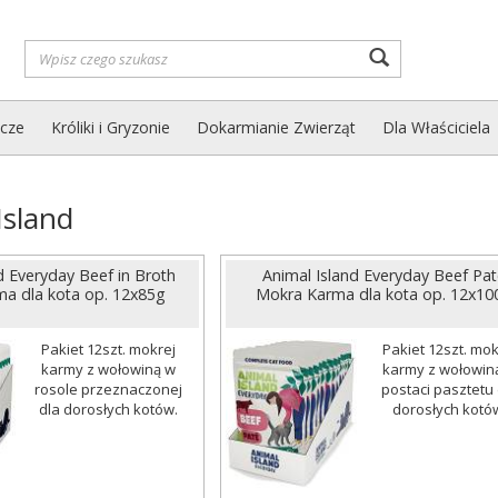
Wyszukaj
zcze
Króliki i Gryzonie
Dokarmianie Zwierząt
Dla Właściciela
Island
d Everyday Beef in Broth
Animal Island Everyday Beef Pat
a dla kota op. 12x85g
Mokra Karma dla kota op. 12x10
Pakiet 12szt. mokrej
Pakiet 12szt. mok
karmy z wołowiną w
karmy z wołowin
rosole przeznaczonej
postaci pasztetu 
dla dorosłych kotów.
dorosłych kotó