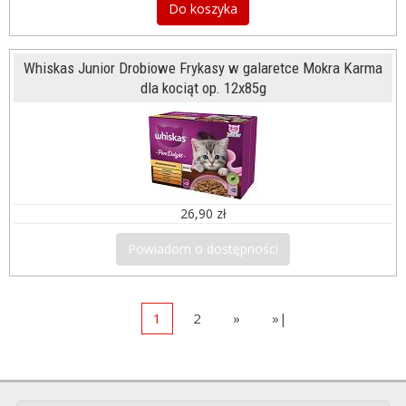
Do koszyka
Whiskas Junior Drobiowe Frykasy w galaretce Mokra Karma
dla kociąt op. 12x85g
26,90 zł
Powiadom o dostępności
1
2
»
»|