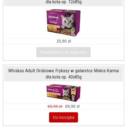
dla kota op. 12x85g
25,90 zł
Powiadom o dostępności
Whiskas Adult Drobiowe Frykasy w galaretce Mokra Karma
dla kota op. 40x85g
65,90 zł
69,90 zł
Do koszyka