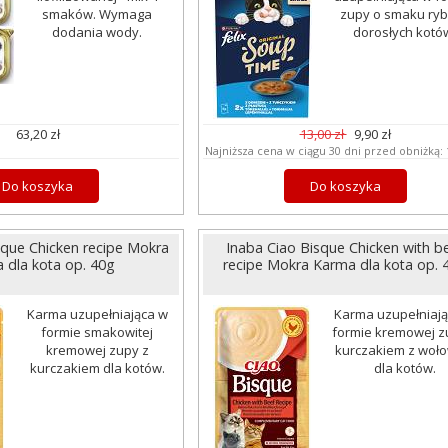
smaków. Wymaga
zupy o smaku ryb
dodania wody.
dorosłych kotó
63,20 zł
13,00 zł
9,90 zł
Najniższa cena w ciągu 30 dni przed obniżką:
Do koszyka
Do koszyka
sque Chicken recipe Mokra
Inaba Ciao Bisque Chicken with b
 dla kota op. 40g
recipe Mokra Karma dla kota op. 
Karma uzupełniająca w
Karma uzupełniaj
formie smakowitej
formie kremowej z
kremowej zupy z
kurczakiem z woło
kurczakiem dla kotów.
dla kotów.