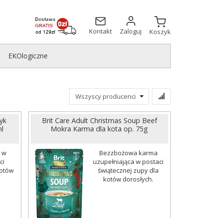
Kontakt
Zaloguj
Koszyk
EKOlogiczne
yk
Brit Care Adult Christmas Soup Beef
l
Mokra Karma dla kota op. 75g
 w
Bezzbożowa karma
ci
uzupełniająca w postaci
kotów
świątecznej zupy dla
kotów dorosłych.