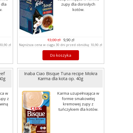
 dla
zupy dla dorosłych
w.
kotów.
13,00 zł
9,90 zł
10,90 zł
Najniższa cena w ciągu 30 dni przed obniżką:
10,90 zł
Do koszyka
eef
Inaba Ciao Bisque Tuna recipe Mokra
40g
Karma dla kota op. 40g
ąca w
Karma uzupełniająca w
upy z
formie smakowitej
winą
kremowej zupy z
tuńczykiem dla kotów.