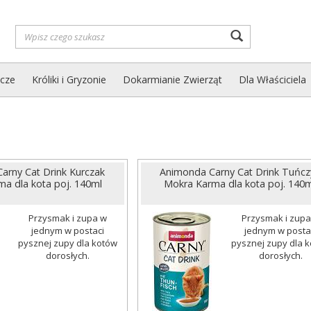
Wyszukaj
zcze
Króliki i Gryzonie
Dokarmianie Zwierząt
Dla Właściciela
arny Cat Drink Kurczak
Animonda Carny Cat Drink Tuńcz
a dla kota poj. 140ml
Mokra Karma dla kota poj. 140m
Przysmak i zupa w
Przysmak i zupa
jednym w postaci
jednym w posta
pysznej zupy dla kotów
pysznej zupy dla 
dorosłych.
dorosłych.