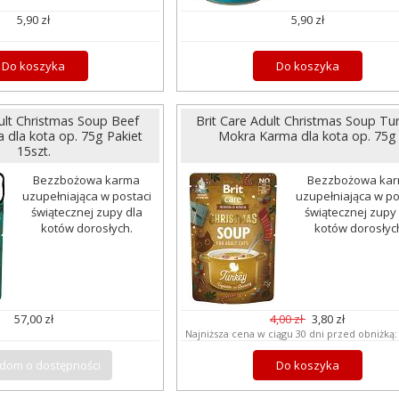
5,90 zł
5,90 zł
Do koszyka
Do koszyka
dult Christmas Soup Beef
Brit Care Adult Christmas Soup Tu
dla kota op. 75g Pakiet
Mokra Karma dla kota op. 75g
15szt.
Bezzbożowa karma
Bezzbożowa ka
uzupełniająca w postaci
uzupełniająca w po
świątecznej zupy dla
świątecznej zupy
kotów dorosłych.
kotów dorosłyc
57,00 zł
4,00 zł
3,80 zł
Najniższa cena w ciągu 30 dni przed obniżką
dom o dostępności
Do koszyka