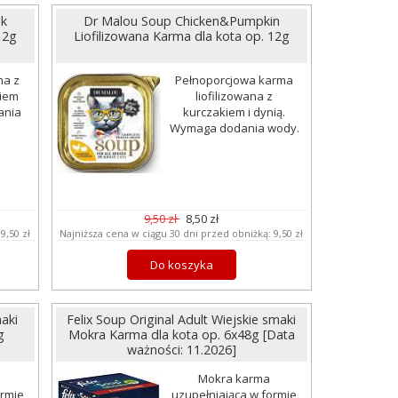
lk
Dr Malou Soup Chicken&Pumpkin
12g
Liofilizowana Karma dla kota op. 12g
na z
Pełnoporcjowa karma
kiem
liofilizowana z
ania
kurczakiem i dynią.
Wymaga dodania wody.
9,50 zł
8,50 zł
:
9,50 zł
Najniższa cena w ciągu 30 dni przed obniżką:
9,50 zł
Do koszyka
maki
Felix Soup Original Adult Wiejskie smaki
g
Mokra Karma dla kota op. 6x48g [Data
ważności: 11.2026]
Mokra karma
ormie
uzupełniająca w formie