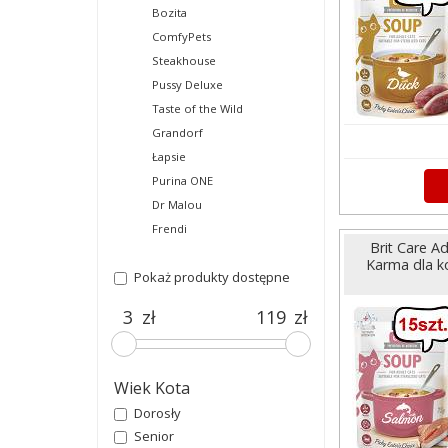
Bozita
ComfyPets
Steakhouse
Pussy Deluxe
Taste of the Wild
Grandorf
Łapsie
Purina ONE
Dr Malou
Frendi
Brit Care A
Karma dla ko
Pokaż produkty dostępne
zł
zł
Wiek Kota
Dorosły
Senior