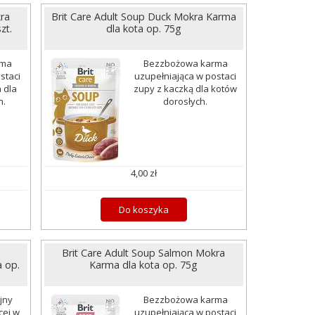
ra
Brit Care Adult Soup Duck Mokra Karma
zt.
dla kota op. 75g
rma
Bezzbożowa karma
staci
uzupełniająca w postaci
 dla
zupy z kaczką dla kotów
h.
dorosłych.
4,00 zł
Do koszyka
Brit Care Adult Soup Salmon Mokra
 op.
Karma dla kota op. 75g
jny
Bezzbożowa karma
cej w
uzupełniająca w postaci