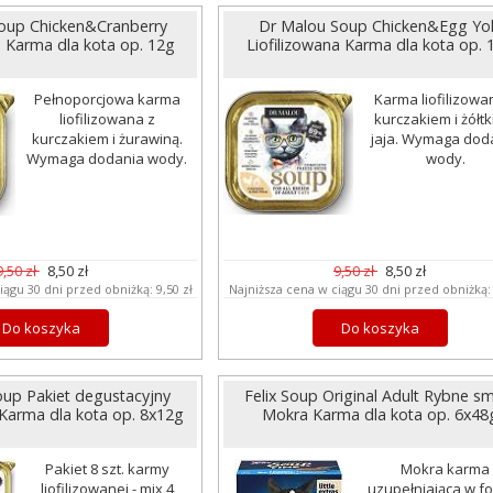
oup Chicken&Cranberry
Dr Malou Soup Chicken&Egg Yo
a Karma dla kota op. 12g
Liofilizowana Karma dla kota op. 
Pełnoporcjowa karma
Karma liofilizowa
liofilizowana z
kurczakiem i żółt
kurczakiem i żurawiną.
jaja. Wymaga dod
Wymaga dodania wody.
wody.
9,50 zł
8,50 zł
9,50 zł
8,50 zł
iągu 30 dni przed obniżką:
9,50 zł
Najniższa cena w ciągu 30 dni przed obniżką
Do koszyka
Do koszyka
up Pakiet degustacyjny
Felix Soup Original Adult Rybne s
 Karma dla kota op. 8x12g
Mokra Karma dla kota op. 6x48
Pakiet 8 szt. karmy
Mokra karma
liofilizowanej - mix 4
uzupełniająca w f