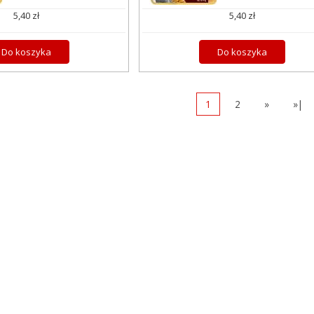
5,40 zł
5,40 zł
Do koszyka
Do koszyka
1
2
»
»|