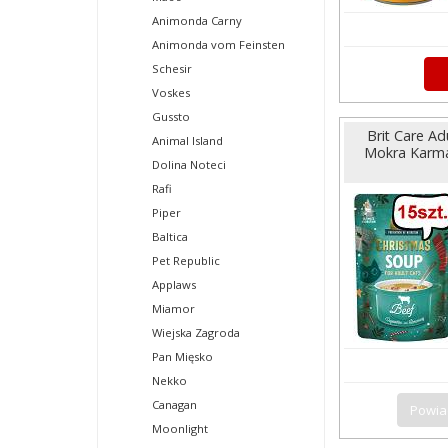
Animonda Carny
Animonda vom Feinsten
Schesir
Voskes
Gussto
Brit Care A
Animal Island
Mokra Karma 
Dolina Noteci
Rafi
Piper
Baltica
Pet Republic
Applaws
Miamor
Wiejska Zagroda
Pan Mięsko
Nekko
Canagan
Powia
Moonlight