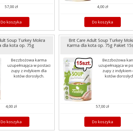
57,00 zł
4,00 zł
Do koszyka
Do koszyka
dult Soup Turkey Mokra
Brit Care Adult Soup Turkey Mok
 dla kota op. 75g
Karma dla kota op. 75g Pakiet 15s
Bezzbożowa karma
Bezzbożowa ka
uzupełniająca w postaci
uzupełniająca w po
zupy z indykiem dla
zupy z indykiem 
kotów dorosłych.
kotów dorosłyc
4,00 zł
57,00 zł
Do koszyka
Do koszyka