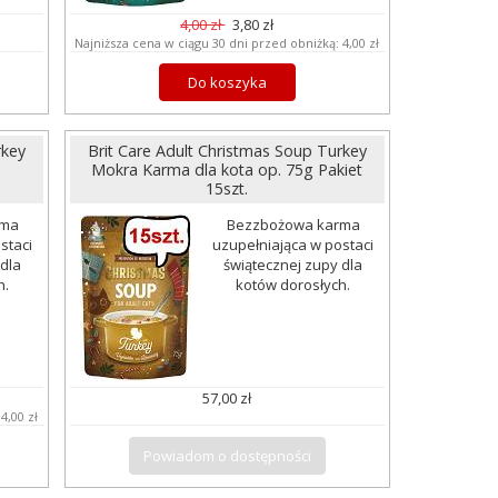
4,00 zł
3,80 zł
Najniższa cena w ciągu 30 dni przed obniżką:
4,00 zł
Do koszyka
rkey
Brit Care Adult Christmas Soup Turkey
Mokra Karma dla kota op. 75g Pakiet
15szt.
rma
Bezzbożowa karma
staci
uzupełniająca w postaci
 dla
świątecznej zupy dla
h.
kotów dorosłych.
57,00 zł
:
4,00 zł
Powiadom o dostępności