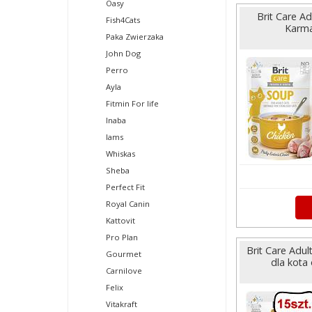
Oasy
Brit Care A
Fish4Cats
Karma
Paka Zwierzaka
John Dog
Perro
Ayla
Fitmin For life
Inaba
Iams
Whiskas
Sheba
Perfect Fit
Royal Canin
Kattovit
Pro Plan
Brit Care Adu
Gourmet
dla kota 
Carnilove
Felix
Vitakraft