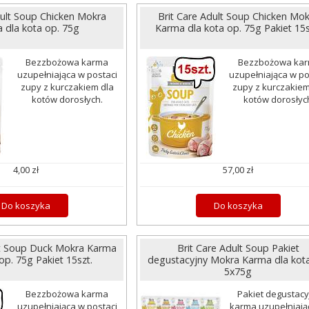
dult Soup Chicken Mokra
Brit Care Adult Soup Chicken Mok
 dla kota op. 75g
Karma dla kota op. 75g Pakiet 15s
Bezzbożowa karma
Bezzbożowa ka
uzupełniająca w postaci
uzupełniająca w po
zupy z kurczakiem dla
zupy z kurczakiem
kotów dorosłych.
kotów dorosłyc
4,00 zł
57,00 zł
Do koszyka
Do koszyka
lt Soup Duck Mokra Karma
Brit Care Adult Soup Pakiet
op. 75g Pakiet 15szt.
degustacyjny Mokra Karma dla kota
5x75g
Bezzbożowa karma
Pakiet degustacy
uzupełniająca w postaci
karma uzupełniają