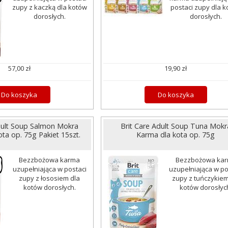
zupy z kaczką dla kotów
postaci zupy dla 
dorosłych.
dorosłych.
57,00 zł
19,90 zł
Do koszyka
Do koszyka
dult Soup Salmon Mokra
Brit Care Adult Soup Tuna Mokr
ta op. 75g Pakiet 15szt.
Karma dla kota op. 75g
Bezzbożowa karma
Bezzbożowa ka
uzupełniająca w postaci
uzupełniająca w po
zupy z łososiem dla
zupy z tuńczykiem
kotów dorosłych.
kotów dorosłyc