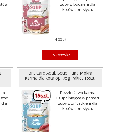
kotów
zupy z łososiem dla
kotów dorosłych.
4,00 zł
Do koszyka
a
Brit Care Adult Soup Tuna Mokra
Karma dla kota op. 75g Pakiet 15szt.
rma
Bezzbożowa karma
staci
uzupełniająca w postaci
 dla
zupy z tuńczykiem dla
h.
kotów dorosłych.