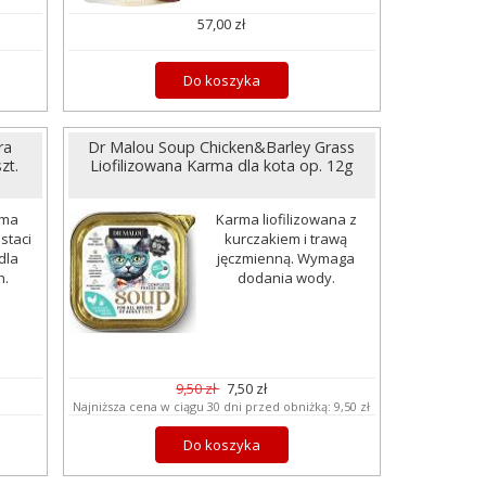
57,00 zł
Do koszyka
ra
Dr Malou Soup Chicken&Barley Grass
zt.
Liofilizowana Karma dla kota op. 12g
rma
Karma liofilizowana z
staci
kurczakiem i trawą
dla
jęczmienną. Wymaga
h.
dodania wody.
9,50 zł
7,50 zł
Najniższa cena w ciągu 30 dni przed obniżką:
9,50 zł
Do koszyka