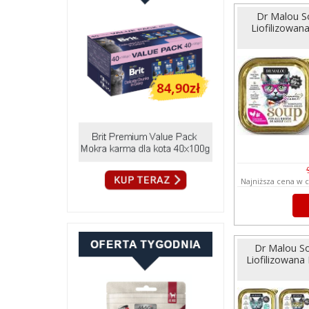
Dr Malou S
Liofilizowan
Najniższa cena w c
Dr Malou So
Liofilizowana