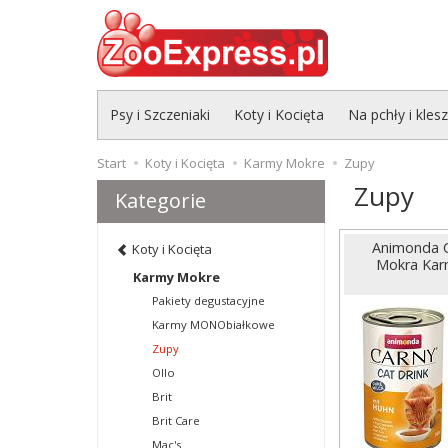
Psy i Szczeniaki
Koty i Kocięta
Na pchły i kles
Start
Koty i Kocięta
Karmy Mokre
Zupy
Zupy
Kategorie
Animonda C
Koty i Kocięta
Mokra Karm
Karmy Mokre
Pakiety degustacyjne
Karmy MONObiałkowe
Zupy
Ollo
Brit
Brit Care
Mac's