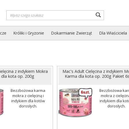
Wyszukaj
zcze
Króliki i Gryzonie
Dokarmianie Zwierząt
Dla Właściciela
ielęcina z indykiem Mokra
Mac's Adult Cielęcina z indykiem M
dla kota op. 200g
Karma dla kota op. 200g Pakiet 6s
Bezzbożowa karma
Bezzbożowa ka
mokra z cielęciną i
mokra z cielęciną
indykiem dla kotów
indykiem dla ko
dorosłych.
dorosłych.