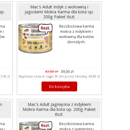
Mac's Adult Indyk z wołowiną i
op.
jagodami Mokra Karma dla kota op.
200g Pakiet 6szt.
rma
Bezzbożowa karma
m i
mokra z indykiem i
tów
wołowiną dla kotów
dorosłych.
43,80 zł
39,00 zł
:
7,45 zł
Najniższa cena w ciągu 30 dni przed obniżką:
43,80 zł
Do koszyka
m
Mac's Adult Jagnięcina z indykiem
g
Mokra Karma dla kota op. 200g Pakiet
6szt.
rma
Bezzbożowa karma
ą i
mokra z jagnięciną i