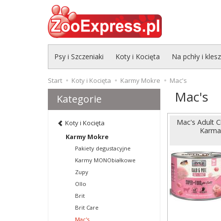
Psy i Szczeniaki
Koty i Kocięta
Na pchły i kles
Start
Koty i Kocięta
Karmy Mokre
Mac's
Mac's
Kategorie
Mac's Adult C
Koty i Kocięta
Karma 
Karmy Mokre
Pakiety degustacyjne
Karmy MONObiałkowe
Zupy
Ollo
Brit
Brit Care
Mac's