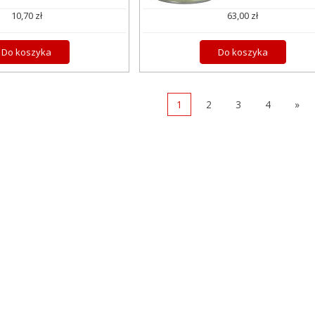
10,70 zł
63,00 zł
Do koszyka
Do koszyka
1
2
3
4
»