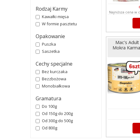
Rodzaj Karmy
Najniższa cena w c
Kawałki mięsa
W formie pasztetu
Opakowanie
Mac's Adul
Puszka
Mokra Karma 
Saszetka
Cechy specjalne
Bez kurczaka
Bezzbożowa
Monobiałkowa
Gramatura
Do 100g
Od 150g do 200g
Od 300g do 500g
Od 800g