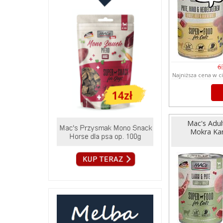
6
Najniższa cena w c
Mac's Adul
Mokra Kar