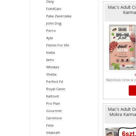
Oasy
Mac's Adult C
Fish4Cats
Karma 
Paka Zwierzaka
John Dog
Perro
Ayla
Fitmin For life
Inaba
Iams
Whiskas
Sheba
Najniższa cena w c
Perfect Fit
Royal Canin
Kattovit
Pro Plan
Mac's Adult D
Gourmet
Mokra Karma 
Carnilove
Felix
Vitakraft