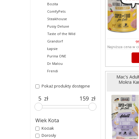
Bozita
ComfyPets
Steakhouse
Pussy Deluxe
Taste of the Wild
Grandorf
9
Najniższa cena w c
Łapsie
Purina ONE
Dr Malou
Frendi
Mac's Adult
Mokra Kar
Pokaż produkty dostępne
zł
zł
Wiek Kota
Kociak
Dorosły