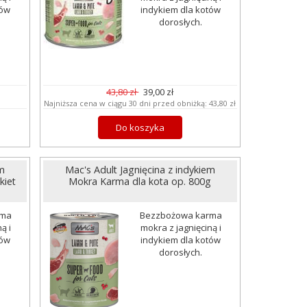
tów
indykiem dla kotów
dorosłych.
43,80 zł
39,00 zł
Najniższa cena w ciągu 30 dni przed obniżką:
43,80 zł
Do koszyka
m
Mac's Adult Jagnięcina z indykiem
kiet
Mokra Karma dla kota op. 800g
rma
Bezzbożowa karma
ą i
mokra z jagnięciną i
tów
indykiem dla kotów
dorosłych.