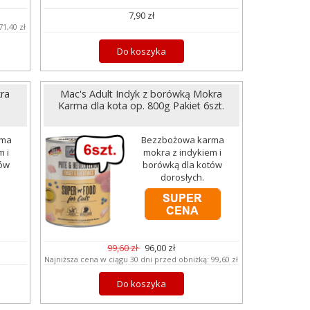
7,90 zł
71,40 zł
Do koszyka
ra
Mac's Adult Indyk z borówką Mokra
Karma dla kota op. 800g Pakiet 6szt.
rma
Bezzbożowa karma
m i
mokra z indykiem i
tów
borówką dla kotów
dorosłych.
99,60 zł
96,00 zł
Najniższa cena w ciągu 30 dni przed obniżką:
99,60 zł
Do koszyka