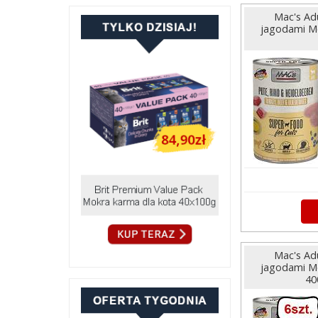
Mac's Adu
jagodami Mo
Mac's Adu
jagodami Mo
40