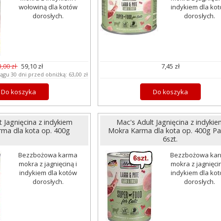
wołowiną dla kotów
indykiem dla ko
dorosłych.
dorosłych.
3,00 zł
59,10 zł
7,45 zł
iągu 30 dni przed obniżką:
63,00 zł
Do koszyka
Do koszyka
t Jagnięcina z indykiem
Mac's Adult Jagnięcina z indykie
ma dla kota op. 400g
Mokra Karma dla kota op. 400g Pa
6szt.
Bezzbożowa karma
Bezzbożowa ka
mokra z jagnięciną i
mokra z jagnięcin
indykiem dla kotów
indykiem dla ko
dorosłych.
dorosłych.