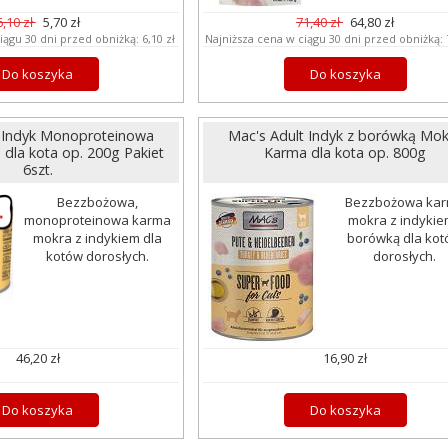
6,10 zł
5,70 zł
71,40 zł
64,80 zł
iągu 30 dni przed obniżką:
6,10 zł
Najniższa cena w ciągu 30 dni przed obniżką:
Do koszyka
Do koszyka
t Indyk Monoproteinowa
Mac's Adult Indyk z borówką Mok
dla kota op. 200g Pakiet
Karma dla kota op. 800g
6szt.
Bezzbożowa,
Bezzbożowa ka
monoproteinowa karma
mokra z indykie
mokra z indykiem dla
borówką dla ko
kotów dorosłych.
dorosłych.
46,20 zł
16,90 zł
Do koszyka
Do koszyka