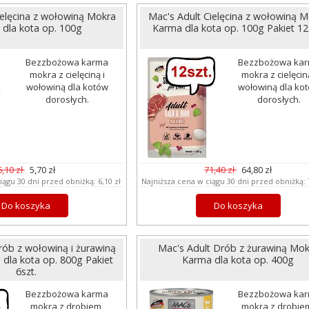
ielęcina z wołowiną Mokra
Mac's Adult Cielęcina z wołowiną 
dla kota op. 100g
Karma dla kota op. 100g Pakiet 12
Bezzbożowa karma
Bezzbożowa ka
mokra z cielęciną i
mokra z cielęciną
wołowiną dla kotów
wołowiną dla ko
dorosłych.
dorosłych.
6,10 zł
5,70 zł
71,40 zł
64,80 zł
iągu 30 dni przed obniżką:
6,10 zł
Najniższa cena w ciągu 30 dni przed obniżką:
Do koszyka
Do koszyka
rób z wołowiną i żurawiną
Mac's Adult Drób z żurawiną Mok
dla kota op. 800g Pakiet
Karma dla kota op. 400g
6szt.
Bezzbożowa karma
Bezzbożowa ka
mokra z drobiem,
mokra z drobiem