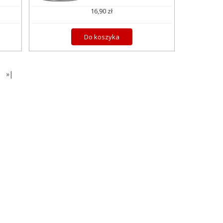
16,90 zł
Do koszyka
»|