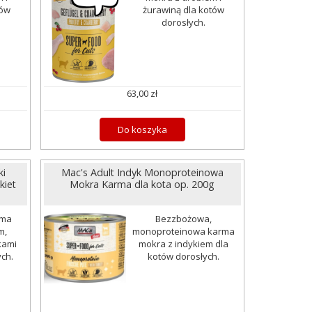
tów
żurawiną dla kotów
dorosłych.
63,00 zł
Do koszyka
ki
Mac's Adult Indyk Monoproteinowa
kiet
Mokra Karma dla kota op. 200g
rma
Bezzbożowa,
m,
monoproteinowa karma
kami
mokra z indykiem dla
ych.
kotów dorosłych.