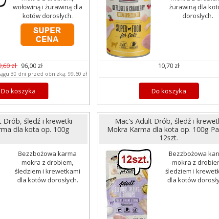
wołowiną i żurawiną dla
żurawiną dla ko
kotów dorosłych.
dorosłych.
9,60 zł
96,00 zł
10,70 zł
iągu 30 dni przed obniżką:
99,60 zł
Do koszyka
Do koszyka
 Drób, śledź i krewetki
Mac's Adult Drób, śledź i krewet
ma dla kota op. 100g
Mokra Karma dla kota op. 100g Pa
12szt.
Bezzbożowa karma
Bezzbożowa ka
mokra z drobiem,
mokra z drobie
śledziem i krewetkami
śledziem i krewet
dla kotów dorosłych.
dla kotów dorosł