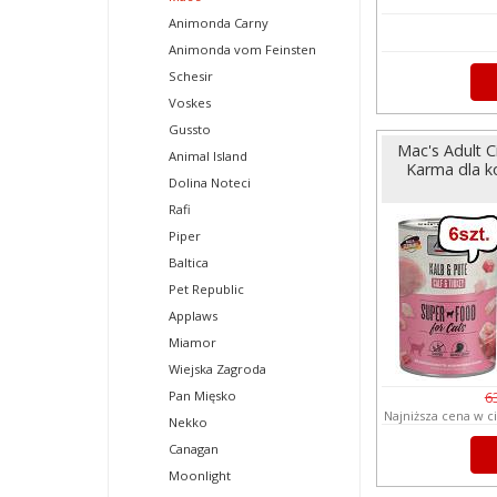
Animonda Carny
Animonda vom Feinsten
Schesir
Voskes
Gussto
Mac's Adult C
Animal Island
Karma dla ko
Dolina Noteci
Rafi
Piper
Baltica
Pet Republic
Applaws
Miamor
Wiejska Zagroda
Pan Mięsko
6
Najniższa cena w c
Nekko
Canagan
Moonlight