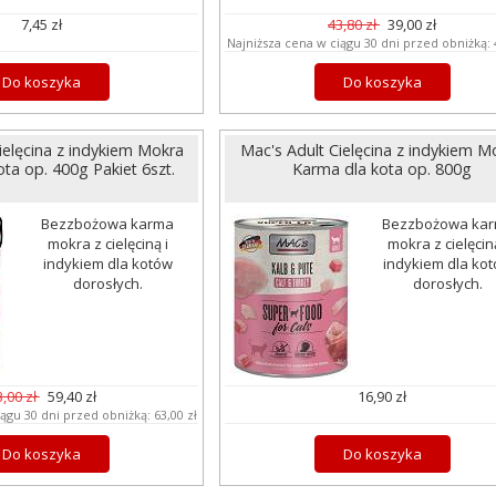
7,45 zł
43,80 zł
39,00 zł
Najniższa cena w ciągu 30 dni przed obniżką:
Do koszyka
Do koszyka
ielęcina z indykiem Mokra
Mac's Adult Cielęcina z indykiem M
ta op. 400g Pakiet 6szt.
Karma dla kota op. 800g
Bezzbożowa karma
Bezzbożowa ka
mokra z cielęciną i
mokra z cielęciną
indykiem dla kotów
indykiem dla ko
dorosłych.
dorosłych.
3,00 zł
59,40 zł
16,90 zł
iągu 30 dni przed obniżką:
63,00 zł
Do koszyka
Do koszyka