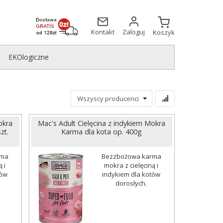
Kontakt
Zaloguj
Koszyk
EKOlogiczne
okra
Mac's Adult Cielęcina z indykiem Mokra
zt.
Karma dla kota op. 400g
rma
Bezzbożowa karma
 i
mokra z cielęciną i
tów
indykiem dla kotów
dorosłych.