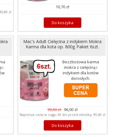
10,70 zł
43,80 zł
Do koszyka
okra
Mac's Adult Cielęcina z indykiem Mokra
Karma dla kota op. 800g Pakiet 6szt.
rma
Bezzbożowa karma
 i
mokra z cielęciną i
tów
indykiem dla kotów
dorosłych.
99,60 zł
96,00 zł
Najniższa cena w ciągu 30 dni przed obniżką:
99,60 zł
Do koszyka