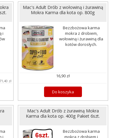
Mokra
Mac's Adult Drób z wołowiną i żurawiną
szt.
Mokra Karma dla kota op. 800g
rma
Bezzbożowa karma
 i
mokra z drobiem,
tów
wołowiną i żurawiną dla
kotów dorosłych.
16,90 zł
71,40 zł
Do koszyka
ra
Mac's Adult Drób z żurawiną Mokra
Karma dla kota op. 400g Pakiet 6szt.
rma
Bezzbożowa karma
 i
mokra z drobiem i