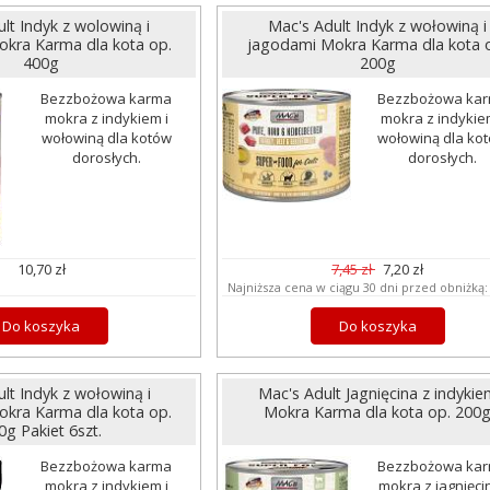
lt Indyk z wolowiną i
Mac's Adult Indyk z wołowiną i
kra Karma dla kota op.
jagodami Mokra Karma dla kota 
400g
200g
Bezzbożowa karma
Bezzbożowa ka
mokra z indykiem i
mokra z indykie
wołowiną dla kotów
wołowiną dla ko
dorosłych.
dorosłych.
10,70 zł
7,45 zł
7,20 zł
Najniższa cena w ciągu 30 dni przed obniżką
Do koszyka
Do koszyka
lt Indyk z wołowiną i
Mac's Adult Jagnięcina z indykie
kra Karma dla kota op.
Mokra Karma dla kota op. 200
0g Pakiet 6szt.
Bezzbożowa karma
Bezzbożowa ka
mokra z indykiem i
mokra z jagnięcin