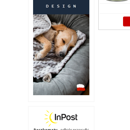
Paczkomaty
- odbiór przesyłki