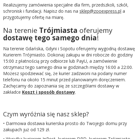
Realizujemy zamówienia specjalne dla firm, przedszkoli, szkół,
schronisk i fundacji. Napisz do nas na
sklep@zooexpress.pl
a
przygotujemy ofertę na miarę.
Na terenie
Trójmiasta
oferujemy
dostawę tego samego dnia
!
Na terenie Gdańska, Gdyni i Sopotu oferujemy wygodną dostawę
Kurierem Trójmiasto. Dokonaj zakupu w dni robocze do godziny
15:00 z płatnością przy odbiorze lub PayU, a zamówienie
otrzymasz tego samego dnia w godzinach między 16:00 a 22:00.
Możesz spodziewać się, że kurier zadzwoni na podany numer
telefonu na około 15 minut przed planowanym doręczeniem.
Zachęcamy do zapoznania się ze szczegółami dostawy w
zakładce
Koszt i sposób dostawy
.
Czym wyróżnia się nasz sklep?
• Darmowa dostawa kurierska prosto do Twojego domu przy
zakupach już od 129 zł.
• Wysyłka kurierem InPost, kurierem DPD, kurierem Trójmiasto