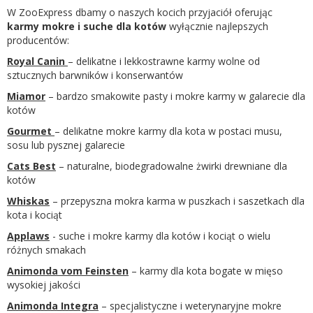
W ZooExpress dbamy o naszych kocich przyjaciół oferując
karmy mokre i suche dla kotów
wyłącznie najlepszych
producentów:
Royal Canin
– delikatne i lekkostrawne karmy wolne od
sztucznych barwników i konserwantów
Miamor
– bardzo smakowite pasty i mokre karmy w galarecie dla
kotów
Gourmet
– delikatne mokre karmy dla kota w postaci musu,
sosu lub pysznej galarecie
Cats Best
– naturalne, biodegradowalne żwirki drewniane dla
kotów
Whiskas
– przepyszna mokra karma w puszkach i saszetkach dla
kota i kociąt
Applaws
- suche i mokre karmy dla kotów i kociąt o wielu
różnych smakach
Animonda vom Feinsten
– karmy dla kota bogate w mięso
wysokiej jakości
Animonda Integra
– specjalistyczne i weterynaryjne mokre