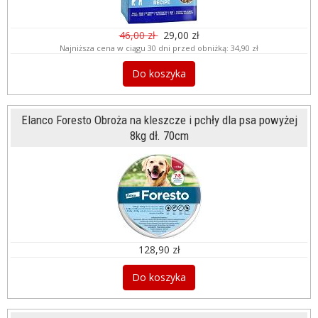
46,00 zł
29,00 zł
Najniższa cena w ciągu 30 dni przed obniżką:
34,90 zł
Do koszyka
Elanco Foresto Obroża na kleszcze i pchły dla psa powyżej
8kg dł. 70cm
128,90 zł
Do koszyka