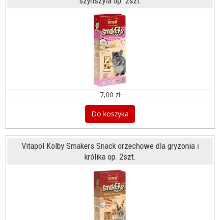
szynszyla op. 2szt.
7,00 zł
Do koszyka
Vitapol Kolby Smakers Snack orzechowe dla gryzonia i
królika op. 2szt.