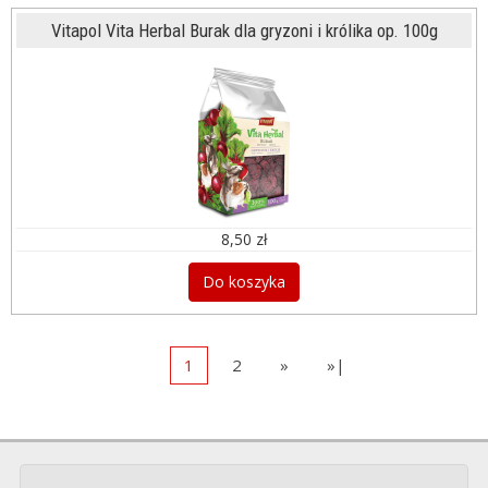
Vitapol Vita Herbal Burak dla gryzoni i królika op. 100g
8,50 zł
Do koszyka
1
2
»
»|