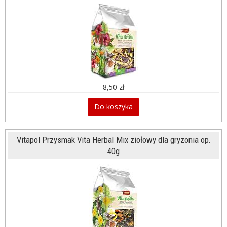
8,50 zł
Do koszyka
Vitapol Przysmak Vita Herbal Mix ziołowy dla gryzonia op.
40g