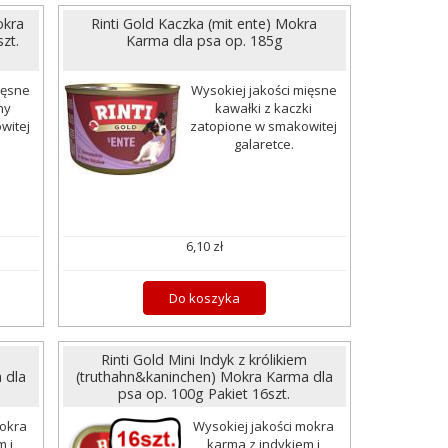
okra
Rinti Gold Kaczka (mit ente) Mokra
zt.
Karma dla psa op. 185g
ięsne
Wysokiej jakości mięsne
ny
kawałki z kaczki
witej
zatopione w smakowitej
galaretce.
6,10 zł
Do koszyka
m
Rinti Gold Mini Indyk z królikiem
 dla
(truthahn&kaninchen) Mokra Karma dla
psa op. 100g Pakiet 16szt.
mokra
Wysokiej jakości mokra
m i
karma z indykiem i