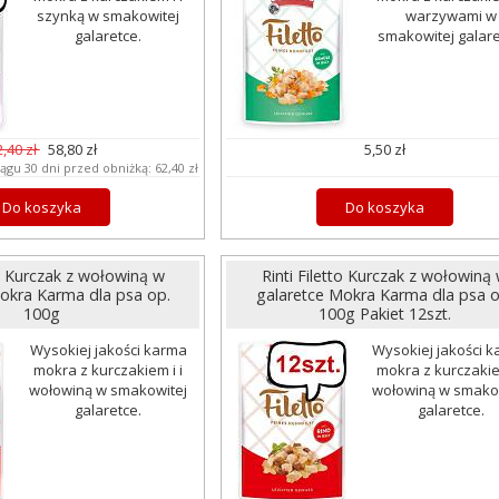
szynką w smakowitej
warzywami w
galaretce.
smakowitej galare
2,40 zł
58,80 zł
5,50 zł
iągu 30 dni przed obniżką:
62,40 zł
Do koszyka
Do koszyka
to Kurczak z wołowiną w
Rinti Filetto Kurczak z wołowiną
okra Karma dla psa op.
galaretce Mokra Karma dla psa o
100g
100g Pakiet 12szt.
Wysokiej jakości karma
Wysokiej jakości 
mokra z kurczakiem i i
mokra z kurczakiem
wołowiną w smakowitej
wołowiną w smako
galaretce.
galaretce.