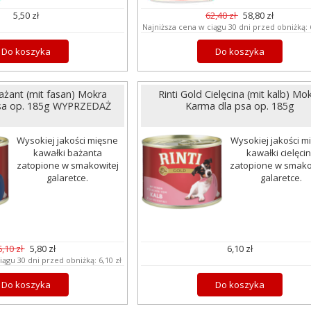
5,50 zł
62,40 zł
58,80 zł
Najniższa cena w ciągu 30 dni przed obniżką:
Do koszyka
Do koszyka
Bażant (mit fasan) Mokra
Rinti Gold Cielęcina (mit kalb) Mo
sa op. 185g WYPRZEDAŻ
Karma dla psa op. 185g
Wysokiej jakości mięsne
Wysokiej jakości m
kawałki bażanta
kawałki cielęci
zatopione w smakowitej
zatopione w smako
galaretce.
galaretce.
6,10 zł
5,80 zł
6,10 zł
iągu 30 dni przed obniżką:
6,10 zł
Do koszyka
Do koszyka