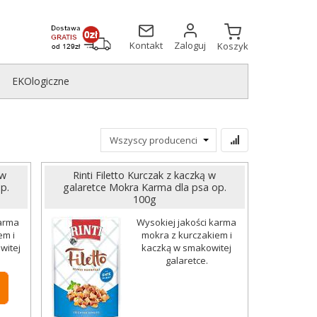
Kontakt
Zaloguj
Koszyk
EKOlogiczne
 w
Rinti Filetto Kurczak z kaczką w
p.
galaretce Mokra Karma dla psa op.
100g
karma
Wysokiej jakości karma
em i
mokra z kurczakiem i
witej
kaczką w smakowitej
galaretce.