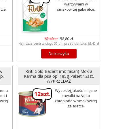
warzywami w
tce.
smakowitej galaretce.
62,40 zł
58,80 zł
Najniższa cena w ciągu 30 dni przed obniżką:
62,40 zł
Do koszyka
 w
Rinti Gold Bażant (mit fasan) Mokra
p.
Karma dla psa op. 185g Pakiet 12szt.
WYPRZEDAŻ
karma
Wysokiej jakości mięsne
 i i
kawałki bażanta
witej
zatopione w smakowitej
galaretce.