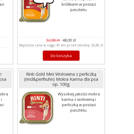
aci
królikiem w postaci
pasztetu.
52,80 zł
48,00 zł
Najniższa cena w ciągu 30 dni przed obniżką:
52,80 zł
Do koszyka
m
Rinti Gold Mini Wołowina z perliczką
psa
(rind&perlhuhn) Mokra Karma dla psa
op. 100g
mokra
Wysokiej jakości mokra
 i
karma z wołowiną i
ci
perliczką w postaci
pasztetu.