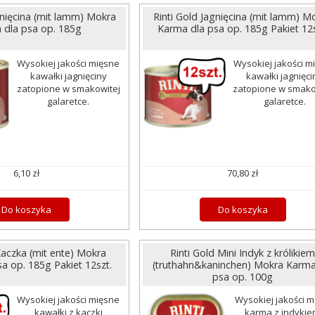
gnięcina (mit lamm) Mokra
Rinti Gold Jagnięcina (mit lamm) M
 dla psa op. 185g
Karma dla psa op. 185g Pakiet 12s
Wysokiej jakości mięsne
Wysokiej jakości m
kawałki jagnięciny
kawałki jagnięci
zatopione w smakowitej
zatopione w smako
galaretce.
galaretce.
6,10 zł
70,80 zł
Do koszyka
Do koszyka
Kaczka (mit ente) Mokra
Rinti Gold Mini Indyk z królikie
a op. 185g Pakiet 12szt.
(truthahn&kaninchen) Mokra Karma
psa op. 100g
Wysokiej jakości mięsne
Wysokiej jakości 
kawałki z kaczki
karma z indykie