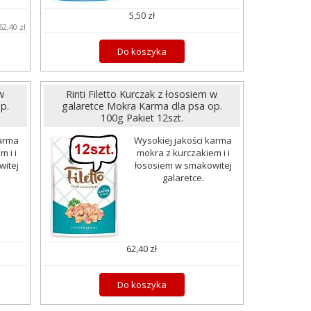
5,50 zł
62,40 zł
Do koszyka
w
Rinti Filetto Kurczak z łososiem w
p.
galaretce Mokra Karma dla psa op.
100g Pakiet 12szt.
karma
Wysokiej jakości karma
 i i
mokra z kurczakiem i i
itej
łososiem w smakowitej
galaretce.
62,40 zł
Do koszyka