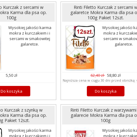
tto Kurczak z sercami w
Rinti Filetto Kurczak z sercami 
okra Karma dla psa op.
galaretce Mokra Karma dla psa o
100g
100g Pakiet 12szt.
Wysokiej jakości karma
Wysokiej jakości 
mokra z kurczakiem i i
mokra z kurczakiem
sercami w smakowitej
sercami w smakow
galaretce.
galaretce.
5,50 zł
62,40 zł
58,80 zł
Najniższa cena w ciągu 30 dni przed obniżką:
Do koszyka
Do koszyka
tto Kurczak z szynką w
Rinti Filetto Kurczak z warzywami
okra Karma dla psa op.
galarecie Mokra Karma dla psa o
g Pakiet 12szt.
100g
Wysokiej jakości karma
Wysokiej jakości 
mokra z kurczakiem i i
mokra z kurczakiem