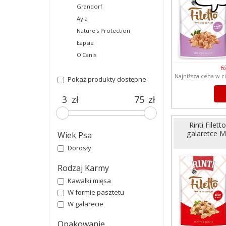
Grandorf
Ayla
Nature's Protection
Łapsie
O'Canis
6
Najniższa cena w c
Pokaż produkty dostępne
zł
zł
Rinti Filet
galaretce M
Wiek Psa
Dorosły
Rodzaj Karmy
Kawałki mięsa
W formie pasztetu
W galarecie
Opakowanie