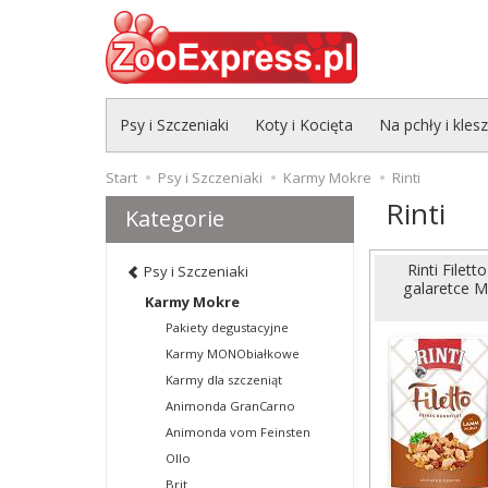
Psy i Szczeniaki
Koty i Kocięta
Na pchły i kles
Start
Psy i Szczeniaki
Karmy Mokre
Rinti
Rinti
Kategorie
Rinti Filet
Psy i Szczeniaki
galaretce M
Karmy Mokre
Pakiety degustacyjne
Karmy MONObiałkowe
Karmy dla szczeniąt
Animonda GranCarno
Animonda vom Feinsten
Ollo
Brit