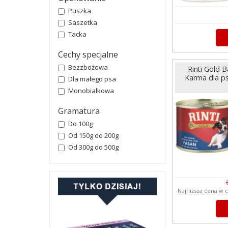
Puszka
Saszetka
Tacka
Cechy specjalne
Bezzbożowa
Rinti Gold 
Karma dla p
Dla małego psa
Monobiałkowa
Gramatura
Do 100g
Od 150g do 200g
Od 300g do 500g
Najniższa cena w c