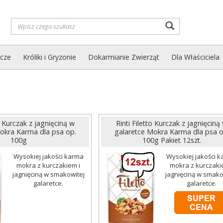
Wyszukaj
zcze
Króliki i Gryzonie
Dokarmianie Zwierząt
Dla Właściciela
to Kurczak z jagnięciną w
Rinti Filetto Kurczak z jagnięciną
okra Karma dla psa op.
galaretce Mokra Karma dla psa o
100g
100g Pakiet 12szt.
Wysokiej jakości karma
Wysokiej jakości 
mokra z kurczakiem i
mokra z kurczaki
jagnięciną w smakowitej
jagnięciną w smako
galaretce.
galaretce.