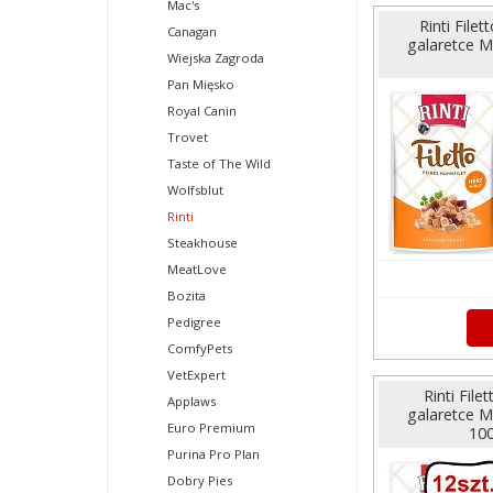
Mac's
Rinti File
Canagan
galaretce M
Wiejska Zagroda
Pan Mięsko
Royal Canin
Trovet
Taste of The Wild
Wolfsblut
Rinti
Steakhouse
MeatLove
Bozita
Pedigree
ComfyPets
VetExpert
Rinti File
Applaws
galaretce M
Euro Premium
100
Purina Pro Plan
Dobry Pies