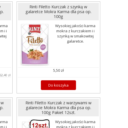
w
Rinti Filetto Kurczak z szynką w
p.
galaretce Mokra Karma dla psa op.
100g
karma
Wysokiej jakości karma
 i i
mokra z kurczakiem i i
itej
szynką w smakowitej
galaretce.
5,50 zł
62,40 zł
Do koszyka
 w
Rinti Filetto Kurczak z warzywami w
p.
galarecie Mokra Karma dla psa op.
100g Pakiet 12szt.
karma
Wysokiej jakości karma
 i i
mokra z kurczakiem i i