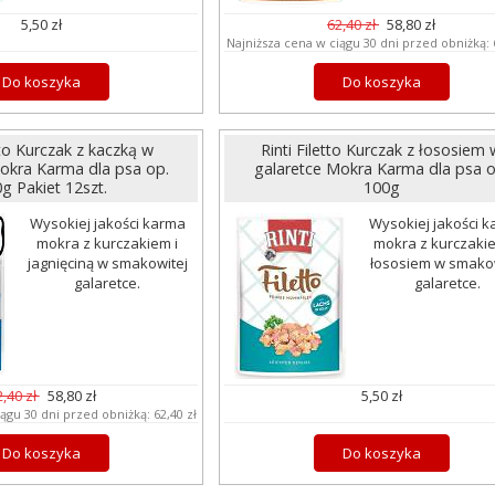
5,50 zł
62,40 zł
58,80 zł
Najniższa cena w ciągu 30 dni przed obniżką:
Do koszyka
Do koszyka
tto Kurczak z kaczką w
Rinti Filetto Kurczak z łososiem 
okra Karma dla psa op.
galaretce Mokra Karma dla psa o
g Pakiet 12szt.
100g
Wysokiej jakości karma
Wysokiej jakości 
mokra z kurczakiem i
mokra z kurczakiem
jagnięciną w smakowitej
łososiem w smakow
galaretce.
galaretce.
2,40 zł
58,80 zł
5,50 zł
iągu 30 dni przed obniżką:
62,40 zł
Do koszyka
Do koszyka