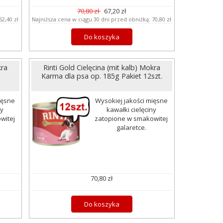
70,80 zł
67,20 zł
62,40 zł
Najniższa cena w ciągu 30 dni przed obniżką:
70,80 zł
Do koszyka
kra
Rinti Gold Cielęcina (mit kalb) Mokra
Karma dla psa op. 185g Pakiet 12szt.
ięsne
Wysokiej jakości mięsne
ny
kawałki cielęciny
witej
zatopione w smakowitej
galaretce.
70,80 zł
Do koszyka