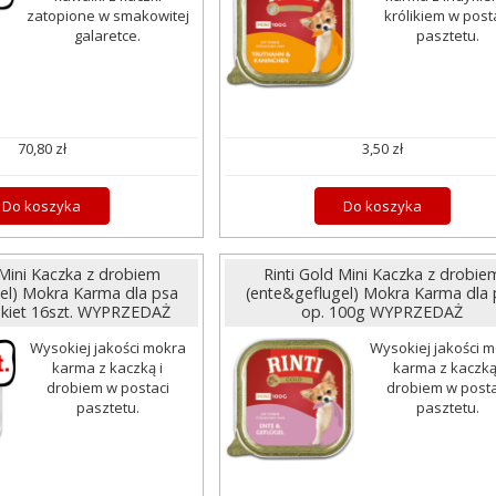
zatopione w smakowitej
królikiem w post
galaretce.
pasztetu.
70,80 zł
3,50 zł
Do koszyka
Do koszyka
 Mini Kaczka z drobiem
Rinti Gold Mini Kaczka z drobie
el) Mokra Karma dla psa
(ente&geflugel) Mokra Karma dla 
akiet 16szt. WYPRZEDAŻ
op. 100g WYPRZEDAŻ
Wysokiej jakości mokra
Wysokiej jakości 
karma z kaczką i
karma z kaczką
drobiem w postaci
drobiem w posta
pasztetu.
pasztetu.