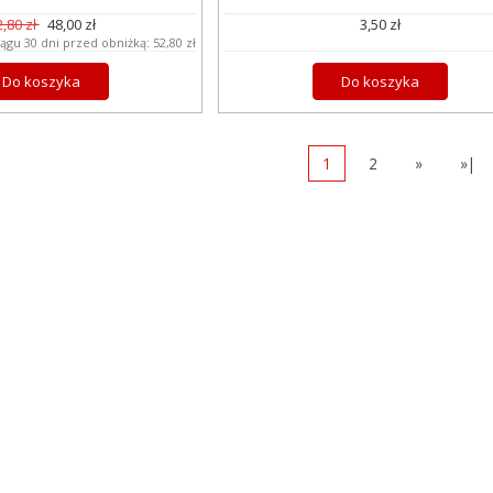
2,80 zł
48,00 zł
3,50 zł
iągu 30 dni przed obniżką:
52,80 zł
Do koszyka
Do koszyka
1
2
»
»|