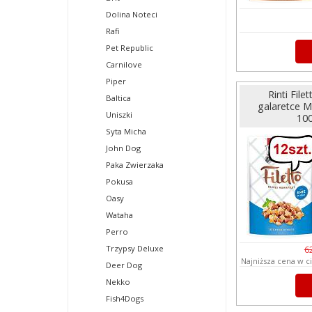
Dolina Noteci
Rafi
Pet Republic
Carnilove
Piper
Rinti File
Baltica
galaretce M
Uniszki
100
Syta Micha
John Dog
Paka Zwierzaka
Pokusa
Oasy
Wataha
Perro
Trzypsy Deluxe
6
Najniższa cena w c
Deer Dog
Nekko
Fish4Dogs