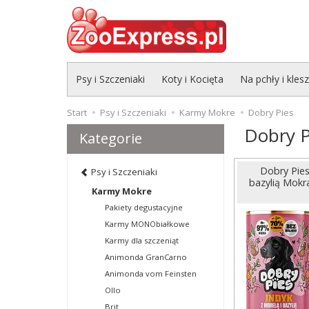
Psy i Szczeniaki
Koty i Kocięta
Na pchły i kles
Start
Psy i Szczeniaki
Karmy Mokre
Dobry Pies
Dobry P
Kategorie
Dobry Pies
Psy i Szczeniaki
bazylią Mokr
Karmy Mokre
Pakiety degustacyjne
Karmy MONObiałkowe
Karmy dla szczeniąt
Animonda GranCarno
Animonda vom Feinsten
Ollo
Brit