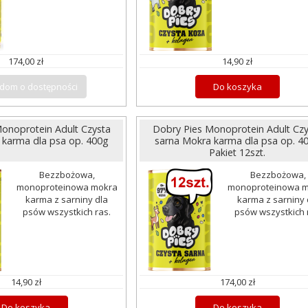
174,00 zł
14,90 zł
dom o dostępności
Do koszyka
onoprotein Adult Czysta
Dobry Pies Monoprotein Adult Czy
 karma dla psa op. 400g
sarna Mokra karma dla psa op. 4
Pakiet 12szt.
Bezzbożowa,
Bezzbożowa,
monoproteinowa mokra
monoproteinowa 
karma z sarniny dla
karma z sarniny 
psów wszystkich ras.
psów wszystkich 
14,90 zł
174,00 zł
Do koszyka
Do koszyka