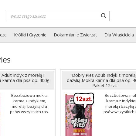
Wyszukaj
zcze
Króliki i Gryzonie
Dokarmianie Zwierząt
Dla Właściciela
ies
 Adult Indyk z morelą i
Dobry Pies Adult Indyk z morelą 
a karma dla psa op. 400g
bazylią Mokra karma dla psa op. 
Pakiet 12szt.
Bezzbożowa mokra
Bezzbożowa mo
karma z indykiem,
karma z indykie
morelą i bazylią dla
morelą i bazylią 
psów wszystkich ras.
psów wszystkich 