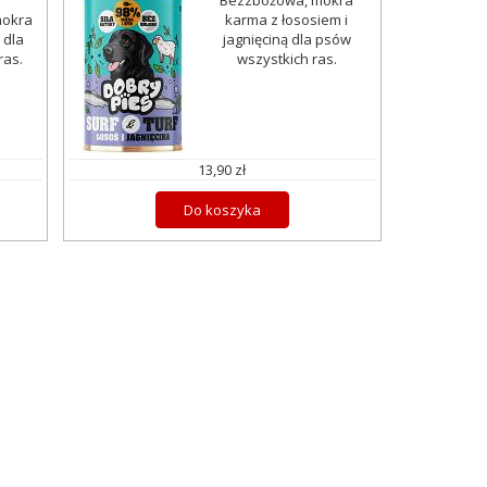
Bezzbożowa, mokra
mokra
karma z łososiem i
 dla
jagnięciną dla psów
ras.
wszystkich ras.
13,90 zł
Do koszyka