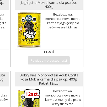
op.
Jagnięcina Mokra karma dla psa op.
400g
kra
Bezzbożowa,
ką,
monoproteinowa mokra
ą dla
karma z jagnięciny dla
ras.
psów wszystkich ras.
14,90 zł
Powiadom o dostępności
sta
Dobry Pies Monoprotein Adult Czysta
00g
koza Mokra karma dla psa op. 400g
Pakiet 12szt.
Bezzbożowa,
mokra
monoproteinowa mokra
 psów
karma z koziny dla psów
.
wszystkich ras.