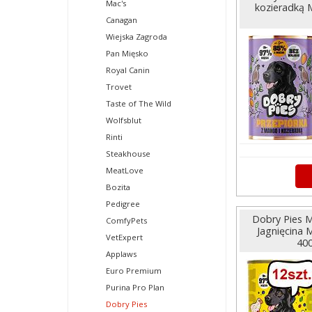
Mac's
kozieradką 
Canagan
Wiejska Zagroda
Pan Mięsko
Royal Canin
Trovet
Taste of The Wild
Wolfsblut
Rinti
Steakhouse
MeatLove
Bozita
Pedigree
Dobry Pies M
ComfyPets
Jagnięcina 
VetExpert
400
Applaws
Euro Premium
Purina Pro Plan
Dobry Pies