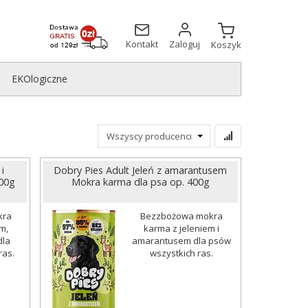
Kontakt
Zaloguj
Koszyk
EKOlogiczne
i
Dobry Pies Adult Jeleń z amarantusem
400g
Mokra karma dla psa op. 400g
kra
Bezzbożowa mokra
m,
karma z jeleniem i
dla
amarantusem dla psów
ras.
wszystkich ras.