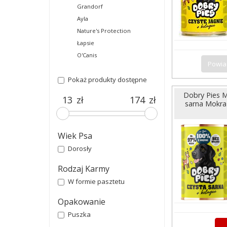
Grandorf
Ayla
Nature's Protection
Łapsie
O'Canis
Powia
Pokaż produkty dostępne
Dobry Pies M
zł
zł
sarna Mokra
Wiek Psa
Dorosły
Rodzaj Karmy
W formie pasztetu
Opakowanie
Puszka