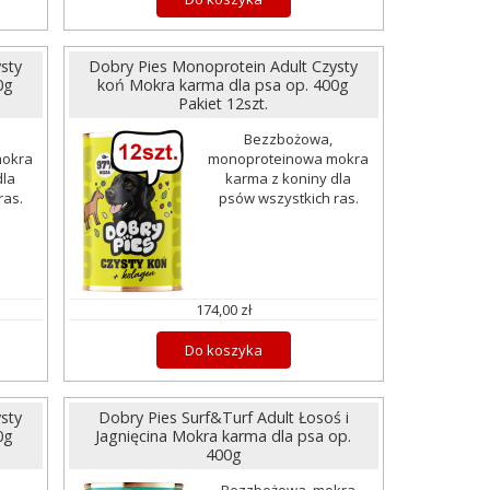
sty
Dobry Pies Monoprotein Adult Czysty
0g
koń Mokra karma dla psa op. 400g
Pakiet 12szt.
Bezzbożowa,
mokra
monoproteinowa mokra
dla
karma z koniny dla
ras.
psów wszystkich ras.
174,00 zł
Do koszyka
sty
Dobry Pies Surf&Turf Adult Łosoś i
0g
Jagnięcina Mokra karma dla psa op.
400g