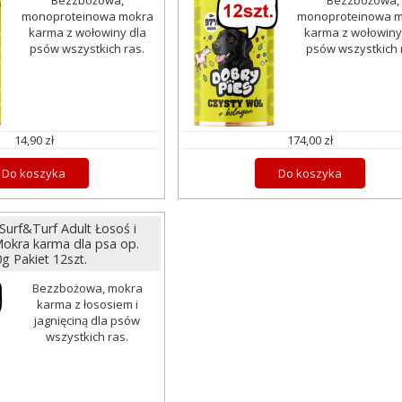
Bezzbożowa,
Bezzbożowa,
monoproteinowa mokra
monoproteinowa 
karma z wołowiny dla
karma z wołowiny
psów wszystkich ras.
psów wszystkich 
14,90 zł
174,00 zł
Do koszyka
Do koszyka
Surf&Turf Adult Łosoś i
Mokra karma dla psa op.
g Pakiet 12szt.
Bezzbożowa, mokra
karma z łososiem i
jagnięciną dla psów
wszystkich ras.