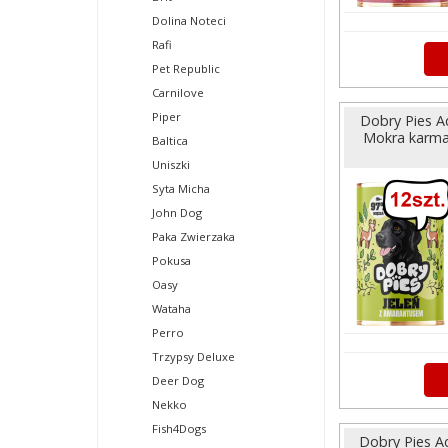
Dolina Noteci
Rafi
Pet Republic
Carnilove
Piper
Dobry Pies A
Mokra karma 
Baltica
Uniszki
Syta Micha
John Dog
Paka Zwierzaka
Pokusa
Oasy
Wataha
Perro
Trzypsy Deluxe
Deer Dog
Nekko
Fish4Dogs
Dobry Pies A