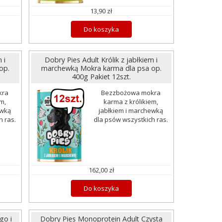
13,90 zł
Do koszyka
 i
Dobry Pies Adult Królik z jabłkiem i
op.
marchewką Mokra karma dla psa op.
400g Pakiet 12szt.
kra
Bezzbożowa mokra
m,
karma z królikiem,
ewką
jabłkiem i marchewką
h ras.
dla psów wszystkich ras.
162,00 zł
Do koszyka
go i
Dobry Pies Monoprotein Adult Czysta