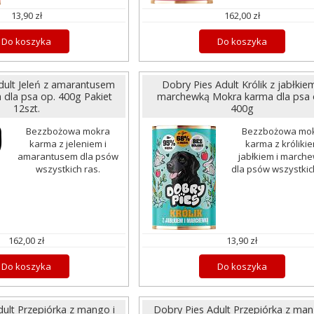
13,90 zł
162,00 zł
Do koszyka
Do koszyka
dult Jeleń z amarantusem
Dobry Pies Adult Królik z jabłkiem
dla psa op. 400g Pakiet
marchewką Mokra karma dla psa 
12szt.
400g
Bezzbożowa mokra
Bezzbożowa mo
karma z jeleniem i
karma z królikie
amarantusem dla psów
jabłkiem i march
wszystkich ras.
dla psów wszystkic
162,00 zł
13,90 zł
Do koszyka
Do koszyka
dult Przepiórka z mango i
Dobry Pies Adult Przepiórka z man