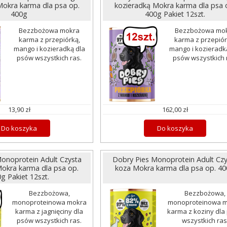
Mokra karma dla psa op.
kozieradką Mokra karma dla psa 
400g
400g Pakiet 12szt.
Bezzbożowa mokra
Bezzbożowa mo
karma z przepiórką,
karma z przepiór
mango i kozieradką dla
mango i kozieradk
psów wszystkich ras.
psów wszystkich 
13,90 zł
162,00 zł
Do koszyka
Do koszyka
onoprotein Adult Czysta
Dobry Pies Monoprotein Adult Czy
Mokra karma dla psa op.
koza Mokra karma dla psa op. 4
g Pakiet 12szt.
Bezzbożowa,
Bezzbożowa,
monoproteinowa mokra
monoproteinowa 
karma z jagnięciny dla
karma z koziny dla
psów wszystkich ras.
wszystkich ras