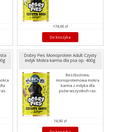
174,00 zł
Do koszyka
sta
Dobry Pies Monoprotein Adult Czysty
00g
indyk Mokra karma dla psa op. 400g
Bezzbożowa,
mokra
monoproteinowa mokra
dla
karma z indyka dla
ras.
psów wszystkich ras.
14,90 zł
Do koszyka