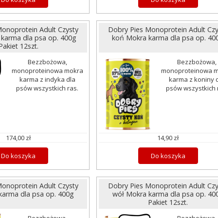
onoprotein Adult Czysty
Dobry Pies Monoprotein Adult Czy
 karma dla psa op. 400g
koń Mokra karma dla psa op. 40
Pakiet 12szt.
Bezzbożowa,
Bezzbożowa,
monoproteinowa mokra
monoproteinowa 
karma z indyka dla
karma z koniny 
psów wszystkich ras.
psów wszystkich 
174,00 zł
14,90 zł
Do koszyka
Do koszyka
onoprotein Adult Czysty
Dobry Pies Monoprotein Adult Czy
karma dla psa op. 400g
wół Mokra karma dla psa op. 40
Pakiet 12szt.