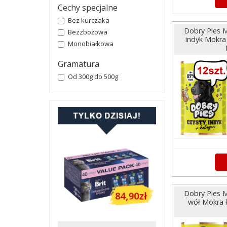
Cechy specjalne
Bez kurczaka
Dobry Pies M
Bezzbożowa
indyk Mokra
Monobiałkowa
Gramatura
Od 300g do 500g
Dobry Pies M
wół Mokra 