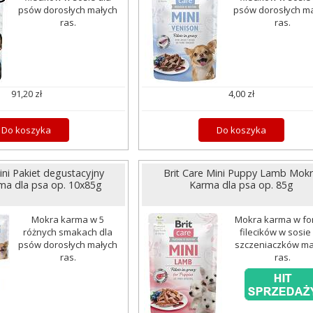
psów dorosłych małych
psów dorosłych m
ras.
ras.
91,20 zł
4,00 zł
Do koszyka
Do koszyka
ini Pakiet degustacyjny
Brit Care Mini Puppy Lamb Mok
ma dla psa op. 10x85g
Karma dla psa op. 85g
Mokra karma w 5
Mokra karma w fo
różnych smakach dla
filecików w sosie
psów dorosłych małych
szczeniaczków ma
ras.
ras.