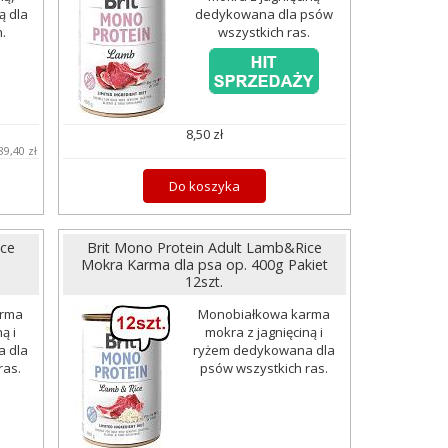
ą dla
dedykowana dla psów
.
wszystkich ras.
8,50 zł
89,40 zł
Do koszyka
ice
Brit Mono Protein Adult Lamb&Rice
Mokra Karma dla psa op. 400g Pakiet
12szt.
arma
Monobiałkowa karma
ą i
mokra z jagnięciną i
 dla
ryżem dedykowana dla
ras.
psów wszystkich ras.