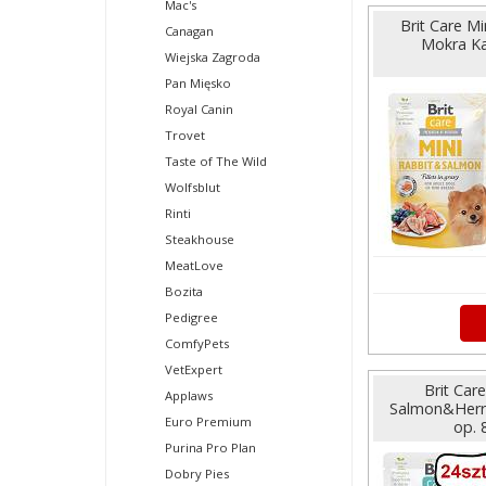
Mac's
Brit Care M
Canagan
Mokra Ka
Wiejska Zagroda
Pan Mięsko
Royal Canin
Trovet
Taste of The Wild
Wolfsblut
Rinti
Steakhouse
MeatLove
Bozita
Pedigree
ComfyPets
VetExpert
Brit Care
Applaws
Salmon&Herr
Euro Premium
op. 
Purina Pro Plan
Dobry Pies