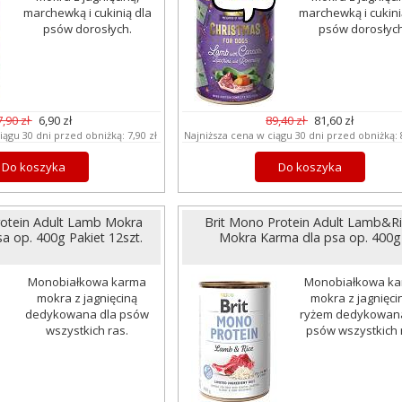
marchewką i cukinią dla
marchewką i cukini
psów dorosłych.
psów dorosłych
7,90 zł
6,90 zł
89,40 zł
81,60 zł
iągu 30 dni przed obniżką:
7,90 zł
Najniższa cena w ciągu 30 dni przed obniżką:
Do koszyka
Do koszyka
rotein Adult Lamb Mokra
Brit Mono Protein Adult Lamb&R
a op. 400g Pakiet 12szt.
Mokra Karma dla psa op. 400g
Monobiałkowa karma
Monobiałkowa k
mokra z jagnięciną
mokra z jagnięcin
dedykowana dla psów
ryżem dedykowana
wszystkich ras.
psów wszystkich 