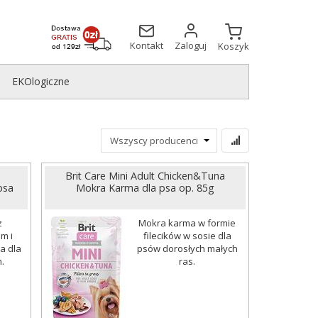
Kontakt
Zaloguj
Koszyk
EKOlogiczne
Brit Care Mini Adult Chicken&Tuna
psa
Mokra Karma dla psa op. 85g
z
Mokra karma w formie
em i
filecików w sosie dla
a dla
psów dorosłych małych
.
ras.