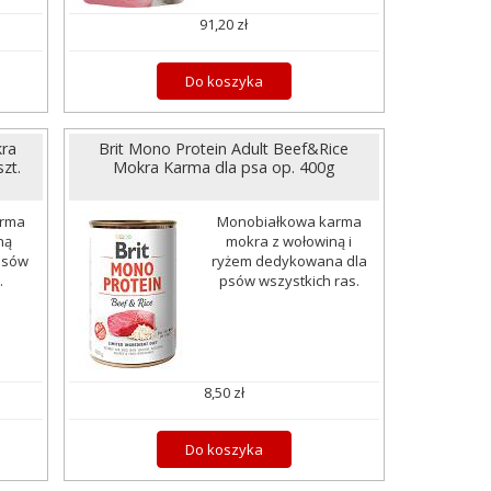
91,20 zł
Do koszyka
kra
Brit Mono Protein Adult Beef&Rice
zt.
Mokra Karma dla psa op. 400g
arma
Monobiałkowa karma
ną
mokra z wołowiną i
psów
ryżem dedykowana dla
.
psów wszystkich ras.
8,50 zł
Do koszyka