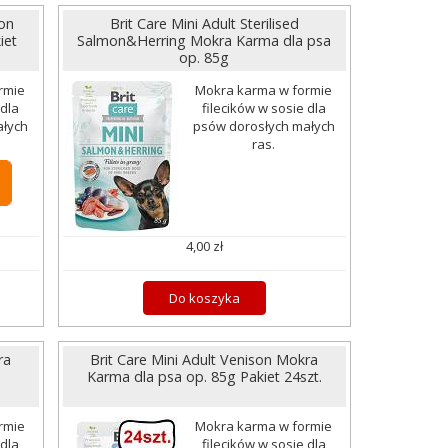
on
Brit Care Mini Adult Sterilised
iet
Salmon&Herring Mokra Karma dla psa
op. 85g
rmie
Mokra karma w formie
 dla
filecików w sosie dla
ałych
psów dorosłych małych
ras.
4,00 zł
Do koszyka
ra
Brit Care Mini Adult Venison Mokra
Karma dla psa op. 85g Pakiet 24szt.
rmie
Mokra karma w formie
 dla
filecików w sosie dla