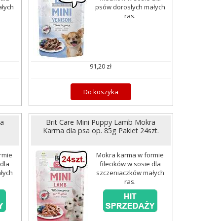
ałych
psów dorosłych małych
ras.
91,20 zł
Do koszyka
ra
Brit Care Mini Puppy Lamb Mokra
Karma dla psa op. 85g Pakiet 24szt.
rmie
Mokra karma w formie
 dla
filecików w sosie dla
łych
szczeniaczków małych
ras.