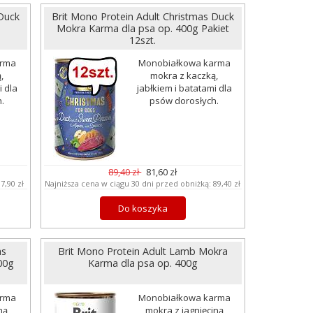
 Duck
Brit Mono Protein Adult Christmas Duck
Mokra Karma dla psa op. 400g Pakiet
12szt.
arma
Monobiałkowa karma
,
mokra z kaczką,
i dla
jabłkiem i batatami dla
.
psów dorosłych.
89,40 zł
81,60 zł
:
7,90 zł
Najniższa cena w ciągu 30 dni przed obniżką:
89,40 zł
Do koszyka
as
Brit Mono Protein Adult Lamb Mokra
00g
Karma dla psa op. 400g
arma
Monobiałkowa karma
ną,
mokra z jagnięciną