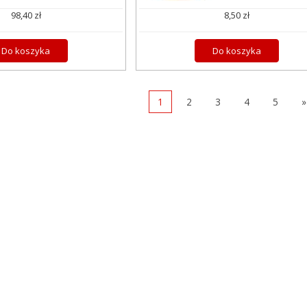
98,40 zł
8,50 zł
Do koszyka
Do koszyka
1
2
3
4
5
»