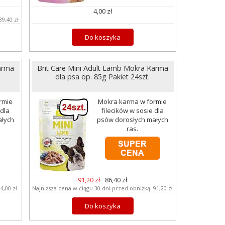
4,00 zł
89,40 zł
Do koszyka
arma
Brit Care Mini Adult Lamb Mokra Karma
dla psa op. 85g Pakiet 24szt.
rmie
Mokra karma w formie
 dla
filecików w sosie dla
ałych
psów dorosłych małych
ras.
91,20 zł
86,40 zł
:
4,00 zł
Najniższa cena w ciągu 30 dni przed obniżką:
91,20 zł
Do koszyka