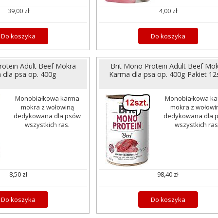
39,00 zł
4,00 zł
Do koszyka
Do koszyka
rotein Adult Beef Mokra
Brit Mono Protein Adult Beef Mo
 dla psa op. 400g
Karma dla psa op. 400g Pakiet 12s
Monobiałkowa karma
Monobiałkowa k
mokra z wołowiną
mokra z wołowi
dedykowana dla psów
dedykowana dla 
wszystkich ras.
wszystkich ras
8,50 zł
98,40 zł
Do koszyka
Do koszyka