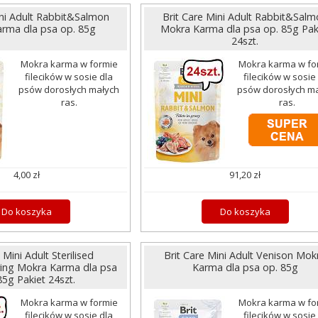
ini Adult Rabbit&Salmon
Brit Care Mini Adult Rabbit&Salm
rma dla psa op. 85g
Mokra Karma dla psa op. 85g Pak
24szt.
Mokra karma w formie
Mokra karma w fo
filecików w sosie dla
filecików w sosie
psów dorosłych małych
psów dorosłych m
ras.
ras.
4,00 zł
91,20 zł
Do koszyka
Do koszyka
 Mini Adult Sterilised
Brit Care Mini Adult Venison Mok
ing Mokra Karma dla psa
Karma dla psa op. 85g
85g Pakiet 24szt.
Mokra karma w formie
Mokra karma w fo
filecików w sosie dla
filecików w sosie