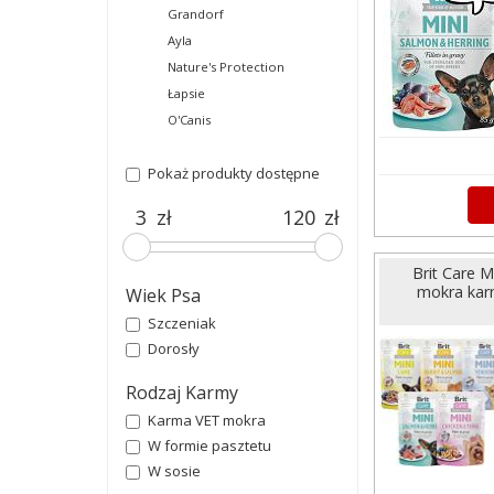
Grandorf
Ayla
Nature's Protection
Łapsie
O'Canis
Pokaż produkty dostępne
zł
zł
Brit Care M
mokra kar
Wiek Psa
Szczeniak
Dorosły
Rodzaj Karmy
Karma VET mokra
W formie pasztetu
W sosie