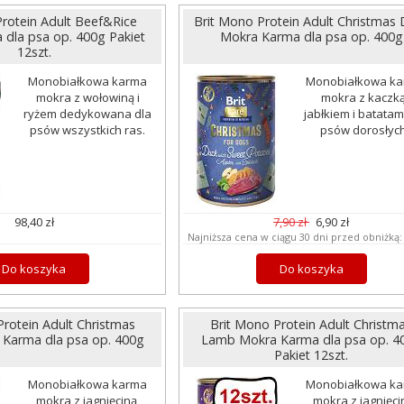
rotein Adult Beef&Rice
Brit Mono Protein Adult Christmas
dla psa op. 400g Pakiet
Mokra Karma dla psa op. 400g
12szt.
Monobiałkowa karma
Monobiałkowa k
mokra z wołowiną i
mokra z kaczką
ryżem dedykowana dla
jabłkiem i batatam
psów wszystkich ras.
psów dorosłych
98,40 zł
7,90 zł
6,90 zł
Najniższa cena w ciągu 30 dni przed obniżką
Do koszyka
Do koszyka
Protein Adult Christmas
Brit Mono Protein Adult Christm
Karma dla psa op. 400g
Lamb Mokra Karma dla psa op. 4
Pakiet 12szt.
Monobiałkowa karma
Monobiałkowa k
mokra z jagnięciną,
mokra z jagnięci