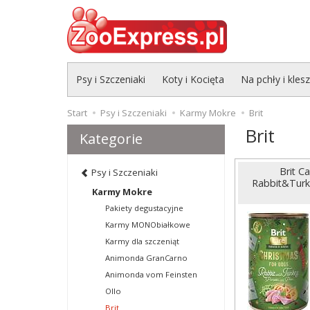
Psy i Szczeniaki
Koty i Kocięta
Na pchły i kles
Start
Psy i Szczeniaki
Karmy Mokre
Brit
Brit
Kategorie
Brit C
Psy i Szczeniaki
Rabbit&Turk
Karmy Mokre
Pakiety degustacyjne
Karmy MONObiałkowe
Karmy dla szczeniąt
Animonda GranCarno
Animonda vom Feinsten
Ollo
Brit