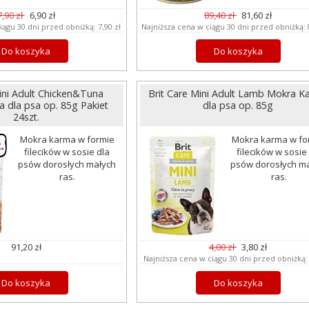
7,90 zł
6,90 zł
89,40 zł
81,60 zł
iągu 30 dni przed obniżką:
7,90 zł
Najniższa cena w ciągu 30 dni przed obniżką:
Do koszyka
Do koszyka
Mini Adult Chicken&Tuna
Brit Care Mini Adult Lamb Mokra K
 dla psa op. 85g Pakiet
dla psa op. 85g
24szt.
Mokra karma w formie
Mokra karma w fo
filecików w sosie dla
filecików w sosie
psów dorosłych małych
psów dorosłych m
ras.
ras.
91,20 zł
4,00 zł
3,80 zł
Najniższa cena w ciągu 30 dni przed obniżką
Do koszyka
Do koszyka