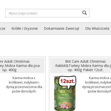
Wyszukaj
zcze
Króliki i Gryzonie
Dokarmianie Zwierząt
Dla Właściciela
are Adult Christmas
Brit Care Adult Christmas
ey Mokra Karma dla psa
Rabbit&Turkey Mokra Karma dla 
op. 400g
op. 400g Pakiet 12szt.
Karma mokra z
Karma mokra 
królikiem, indykiem i
królikiem, indyki
dynią przeznaczona dla
dynią przeznaczon
psów dorosłych.
psów dorosłych