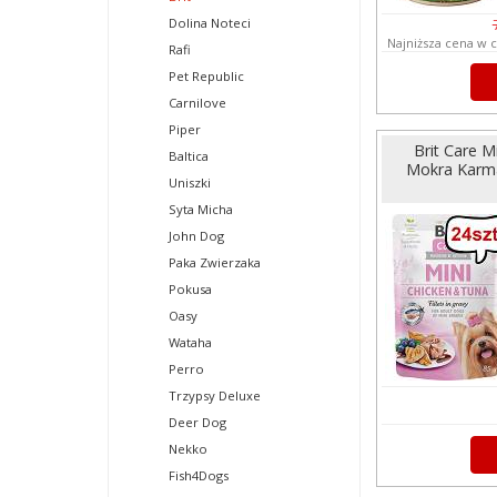
Dolina Noteci
Najniższa cena w c
Rafi
Pet Republic
Carnilove
Piper
Brit Care 
Baltica
Mokra Karma
Uniszki
Syta Micha
John Dog
Paka Zwierzaka
Pokusa
Oasy
Wataha
Perro
Trzypsy Deluxe
Deer Dog
Nekko
Fish4Dogs