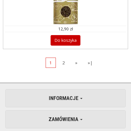
12,90 zł
Do koszyka
1
2
»
»|
INFORMACJE
ZAMÓWIENIA