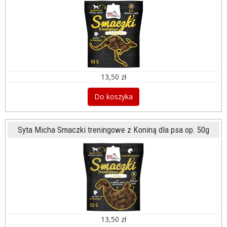
13,50 zł
Do koszyka
Syta Micha Smaczki treningowe z Koniną dla psa op. 50g
13,50 zł