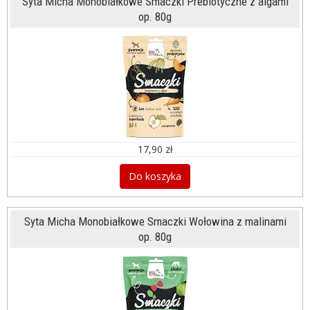
Syta Micha Monobiałkowe Smaczki Prebiotyczne z algami
op. 80g
17,90 zł
Do koszyka
Syta Micha Monobiałkowe Smaczki Wołowina z malinami
op. 80g