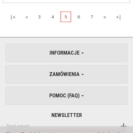
|«
«
3
4
5
6
7
»
»|
INFORMACJE
ZAMÓWIENIA
POMOC (FAQ)
NEWSLETTER