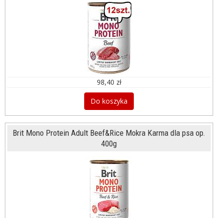
98,40 zł
Do koszyka
Brit Mono Protein Adult Beef&Rice Mokra Karma dla psa op.
400g