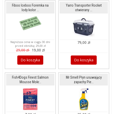
Fiboo Iceboo Foremka na
Yarro Transporter Rocket
lody kolor ...
otwierany ...
Najniższa cena w ciągu 30 dni
79,00 zł
przed obniżką:
29,00 zł
29,00 zł
19,00 zł
Do koszyka
Do koszyka
Fish4Dogs Finest Salmon
Mr Smell Płyn usuwający
Mousse Mokr...
zapachy Pie...