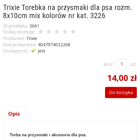
Trixie Torebka na przysmaki dla psa rozm.
8x10cm mix kolorów nr kat. 3226
ID produktu:
3661
Dodaj recenzję:
Producent:
Trixie
Kod producenta:
4047974032268
Dostępność:
Jest
Ilość:
szt.
14,00 zł
Do koszyka
Opis
Torba na przysmaki i akcesoria dla psa.