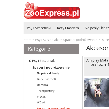
Psy i Szczeniaki
Koty i Kocięta
Na pchły i kles
Start
Psy i Szczeniaki
Spacer i podróżowanie
Akc
Akceso
Kategorie
Amiplay Mata
Psy i Szczeniaki
psa rozm. 
Spacer i podróżowanie
Na psie odchody
Buty i skarpetki
Ubranka
Transportery
Plecaki
Wózki
Akcesoria samochodowe