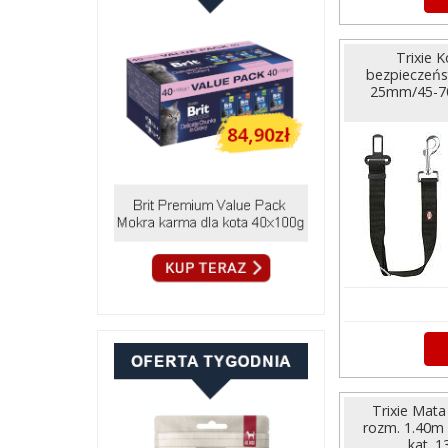
Trixie
bezpieczeńs
25mm/45-70c
Trixie Mat
rozm. 1.40m 
kat. 