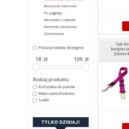
Akcesoria rowerowe
Do joggingu
Adresówki i odblaski
Kamizelki ratunkowe
Szkoleniowe
Sali 
Pokaż produkty dostępne
bezpiecz
25mm/42
zł
zł
Rodzaj produktu
Końcówka do pasów
Mata samochodowa
Szelki