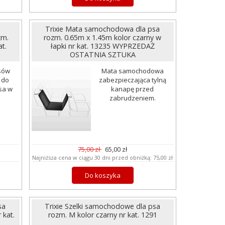
Trixie Mata samochodowa dla psa
zm.
rozm. 0.65m x 1.45m kolor czarny w
t.
łapki nr kat. 13235 WYPRZEDAŻ
OSTATNIA SZTUKA
sów
Mata samochodowa
 do
zabezpieczająca tylną
sa w
kanapę przed
zabrudzeniem.
75,00 zł
65,00 zł
Najniższa cena w ciągu 30 dni przed obniżką:
75,00 zł
Do koszyka
sa
Trixie Szelki samochodowe dla psa
 kat.
rozm. M kolor czarny nr kat. 1291