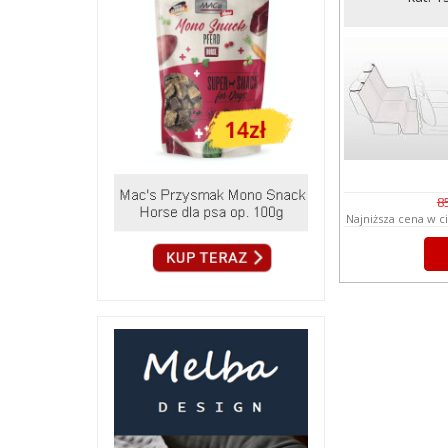
8
Najniższa cena w c