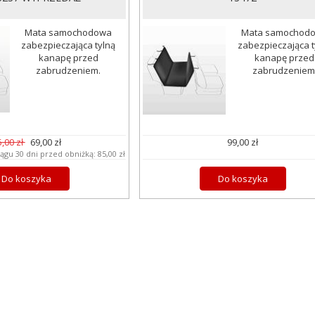
Mata samochodowa
Mata samochod
zabezpieczająca tylną
zabezpieczająca t
kanapę przed
kanapę przed
zabrudzeniem.
zabrudzeniem
5,00 zł
69,00 zł
99,00 zł
iągu 30 dni przed obniżką:
85,00 zł
Do koszyka
Do koszyka