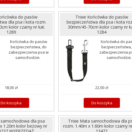
 Końcówka do pasów
Trixie Końcówka do pasów
twa dla psa i kota rozm.
bezpieczeństwa dla psa i kota ro
m kolor czarny nr kat.
30mm/45-70cm kolor czarny nr ka
1289
1284
Końcówka do pasów
Końcówka do pa
bezpieczeństwa, do
bezpieczeństwa,
zabezpieczenia psa w
zabezpieczenia p
samochodzie.
samochodzie.
18,00 zł
22,00 zł
Do koszyka
Do koszyka
a samochodowa dla psa
Trixie Mata samochodowa dla p
x 1.20m kolor beżowy nr
rozm. 1.40m x 1.60m kolor czarny nr
13237 WYPRZEDAŻ
13472