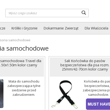
Wyszukaj
zcze
Króliki i Gryzonie
Dokarmianie Zwierząt
Dla Właściciela
esoria samochodowe
ria samochodowe
 samochodowa Travel dla
Sali Końcówka do pasów
1.50x1.50m kolor czarny
bezpieczeństwa dla psa rozm.
25mm/42-70cm kolor czarny
Mata do samochodu
Końcówka do pa
zabezpieczająca tylne
bezpieczeństwa,
siedzenie przed
zabezpieczenia p
zabrudzeniem.
samochodzie