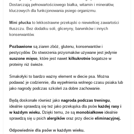
Dostarczają pełnowartościowego białka, witamin i minerałów,
kluczowych dla funkcjonowania psiego organizmu.
Mini płucka
to lekkostrawne przekąski o niewielkiej zawartości
tłuszczu. Bez dodatku soli, gliceryny, barwników i innych
konserwantów.
Pozbawione
są ziaren zbóż, glutenu, konserwantów i
pestycydów. Do stworzenia przysmaków używane jest jedynie
suszone mięso
, które jest nawet
kilkukrotnie
bogatsze w
proteiny niż świeże.
Smakołyki to bardzo ważny element w diecie psa. Można
podawać je codziennie, dla wypełnienia wolnego czasu psiaka lub
jako nagrody podczas szkoleń za dobre zachowanie.
Będą doskonałe również jako
nagroda podczas treningu
,
idealnie sprawdzą się też jako przekąska dla psów
każdej rasy i
w każdym wieku.
Dzięki temu, że są
monobiałkowe
idealnie
sprawdzą się u psich
alergików
oraz przy diecie
eliminacyjnej.
Odpowiednie dla psów w każdym wieku.