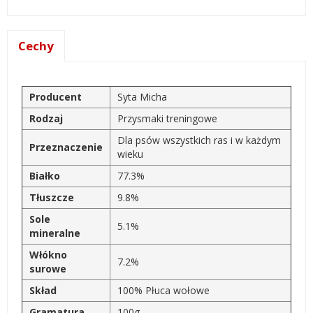
Cechy
Producent
Syta Micha
Rodzaj
Przysmaki treningowe
Dla psów wszystkich ras i w każdym
Przeznaczenie
wieku
Białko
77.3%
Tłuszcze
9.8%
Sole
5.1%
mineralne
Włókno
7.2%
surowe
Skład
100% Płuca wołowe
Gramatura
100g