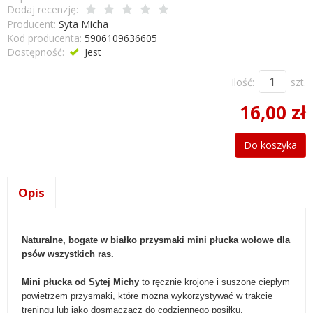
Dodaj recenzję:
Producent:
Syta Micha
Kod producenta:
5906109636605
Dostępność:
Jest
Ilość:
szt.
16,00 zł
Do koszyka
Opis
Naturalne, bogate w białko przysmaki mini płucka wołowe dla
psów wszystkich ras.
Mini płucka od Sytej Michy
to ręcznie krojone i suszone ciepłym
powietrzem przysmaki, które można wykorzystywać w trakcie
treningu lub jako dosmaczacz do codziennego posiłku.