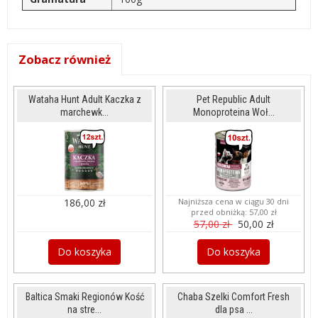
Zobacz również
Wataha Hunt Adult Kaczka z
Pet Republic Adult
marchewk...
Monoproteina Woł...
186,00 zł
Najniższa cena w ciągu 30 dni
przed obniżką:
57,00 zł
57,00 zł
50,00 zł
Do koszyka
Do koszyka
Baltica Smaki Regionów Kość
Chaba Szelki Comfort Fresh
na stre...
dla psa ...