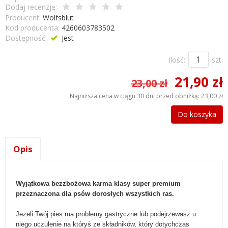
Dodaj recenzję:
Producent:
Wolfsblut
Kod producenta:
4260603783502
Dostępność:
Jest
Ilość:
szt.
21,90 zł
23,00 zł
Najniższa cena w ciągu 30 dni przed obniżką:
23,00 zł
Do koszyka
Opis
Wyjątkowa bezzbożowa karma klasy super premium
przeznaczona dla psów dorosłych wszystkich ras.
Jeżeli Twój pies ma problemy gastryczne lub podejrzewasz u
niego uczulenie na któryś ze składników, który dotychczas