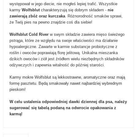
występował w jego diecie, nie mogłeś lepiej trafić. Wszystkie
karmy
Wolfsblut
charakteryzują się dobrym składem -
nie
zawierają zbóż oraz kurczaka
. Różnorodność smaków sprawi,
że Twój pies na pewno znajdzie coś dla siebie!
W
olfsblut Cold River
w swym składzie zawiera mięso świeżego
pstrąga, które ze względu na swoje właściwości ma działanie
hypoalergiczne. Zawarte w karmie substancje probiotyczne z
roślin i owoców poprawiają florę jelitową. Unikalna mieszanka
dzikich owoców i ziół jest źródłem wielu niezbędnych składników
odżywczych i zapewnia witalność do później starości.
Karmy mokre Wolfsblut są lekkostrawne, aromatyczne oraz mają
formę pasztetu. Będą smakowały nawet najbardziej wybrednym
pieskom!
W celu ustalenia odpowiedniej dawki dziennej dla psa, należy
sugerować się tabelą podaną na odwrocie opakowania z
karmą!