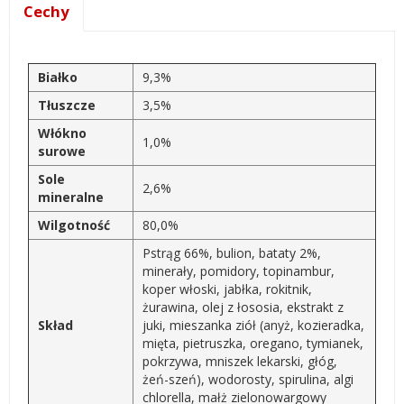
Cechy
Białko
9,3%
Tłuszcze
3,5%
Włókno
1,0%
surowe
Sole
2,6%
mineralne
Wilgotność
80,0%
Pstrąg 66%, bulion, bataty 2%,
minerały, pomidory, topinambur,
koper włoski, jabłka, rokitnik,
żurawina, olej z łososia, ekstrakt z
Skład
juki, mieszanka ziół (anyż, kozieradka,
mięta, pietruszka, oregano, tymianek,
pokrzywa, mniszek lekarski, głóg,
żeń-szeń), wodorosty, spirulina, algi
chlorella, małż zielonowargowy