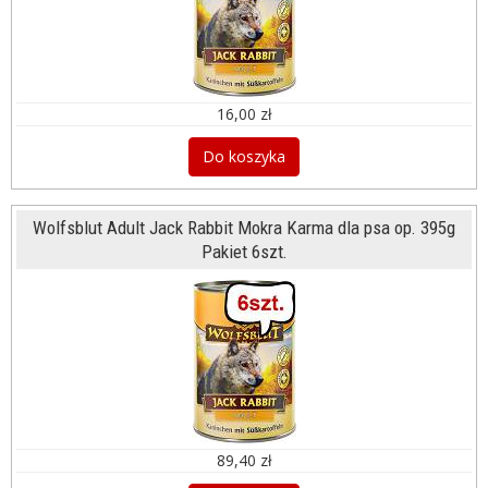
16,00 zł
Do koszyka
Wolfsblut Adult Jack Rabbit Mokra Karma dla psa op. 395g
Pakiet 6szt.
89,40 zł