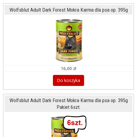
Wolfsblut Adult Dark Forest Mokra Karma dla psa op. 395g
16,00 zł
Do koszyka
Wolfsblut Adult Dark Forest Mokra Karma dla psa op. 395g
Pakiet 6szt.