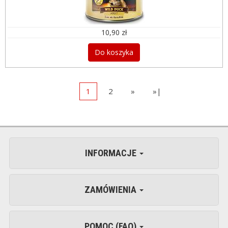
10,90 zł
Do koszyka
1
2
»
»|
INFORMACJE
ZAMÓWIENIA
POMOC (FAQ)