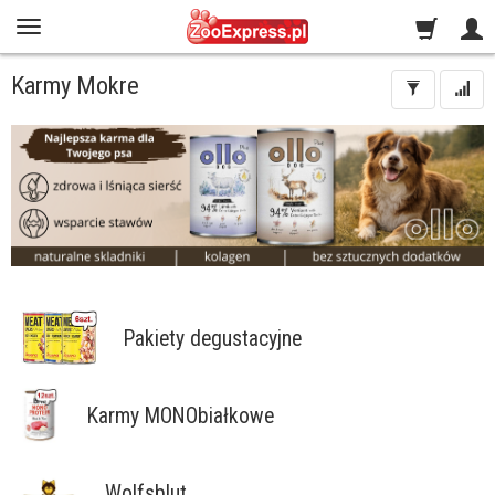
Karmy Mokre
Pakiety degustacyjne
Karmy MONObiałkowe
Wolfsblut