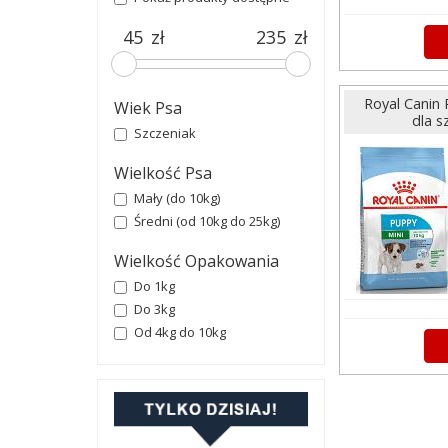
zł
zł
Royal Canin
Wiek Psa
dla s
Szczeniak
Wielkość Psa
Mały (do 10kg)
Średni (od 10kg do 25kg)
Wielkość Opakowania
Do 1kg
Do 3kg
Od 4kg do 10kg