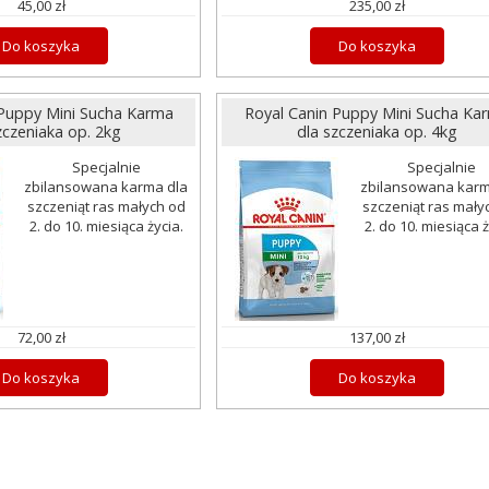
45,00 zł
235,00 zł
Do koszyka
Do koszyka
 Puppy Mini Sucha Karma
Royal Canin Puppy Mini Sucha Ka
zczeniaka op. 2kg
dla szczeniaka op. 4kg
Specjalnie
Specjalnie
zbilansowana karma dla
zbilansowana karm
szczeniąt ras małych od
szczeniąt ras mały
2. do 10. miesiąca życia.
2. do 10. miesiąca ż
72,00 zł
137,00 zł
Do koszyka
Do koszyka