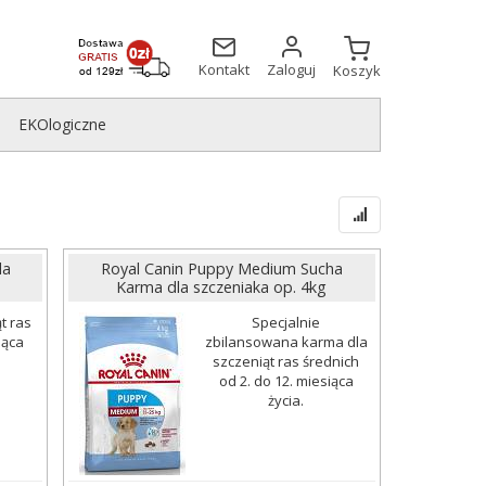
Kontakt
Zaloguj
Koszyk
EKOlogiczne
la
Royal Canin Puppy Medium Sucha
Karma dla szczeniaka op. 4kg
t ras
Specjalnie
iąca
zbilansowana karma dla
szczeniąt ras średnich
od 2. do 12. miesiąca
życia.