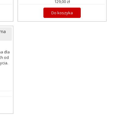
129,00 zł
Do koszyka
rma
a dla
ch od
ycia.