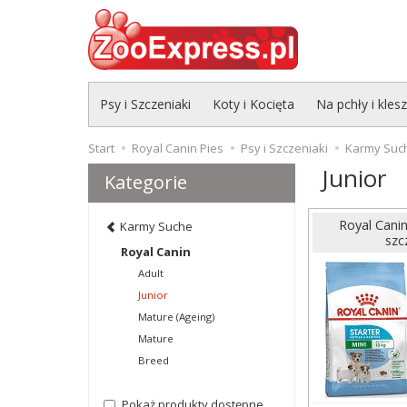
Psy i Szczeniaki
Koty i Kocięta
Na pchły i kles
Start
Royal Canin Pies
Psy i Szczeniaki
Karmy Suc
Junior
Kategorie
Royal Canin
Karmy Suche
szc
Royal Canin
Adult
Junior
Mature (Ageing)
Mature
Breed
Pokaż produkty dostępne