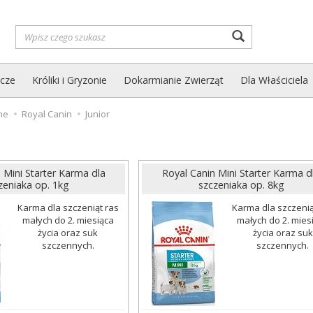
Wyszukaj
zcze
Króliki i Gryzonie
Dokarmianie Zwierząt
Dla Właściciela
he
Royal Canin
Junior
 Mini Starter Karma dla
Royal Canin Mini Starter Karma d
zeniaka op. 1kg
szczeniaka op. 8kg
Karma dla szczeniąt ras
Karma dla szczenią
małych do 2. miesiąca
małych do 2. mies
życia oraz suk
życia oraz suk
szczennych.
szczennych.