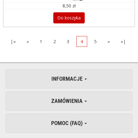
8,50 zł
Do koszyka
|«
«
1
2
3
4
5
»
»|
INFORMACJE
ZAMÓWIENIA
POMOC (FAQ)