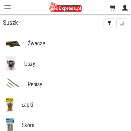
Suszki
Żwacze
Uszy
Penisy
Łapki
Skóra