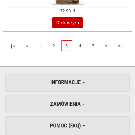
32,90 zł
Do koszyka
|«
«
1
2
3
4
5
»
»|
INFORMACJE
ZAMÓWIENIA
POMOC (FAQ)