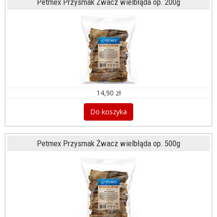
Petmex Przysmak Żwacz wielbłąda op. 200g
14,90 zł
Do koszyka
Petmex Przysmak Żwacz wielbłąda op. 500g