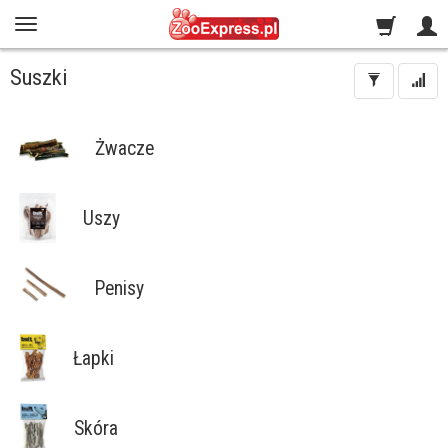
Suszki
Żwacze
Uszy
Penisy
Łapki
Skóra