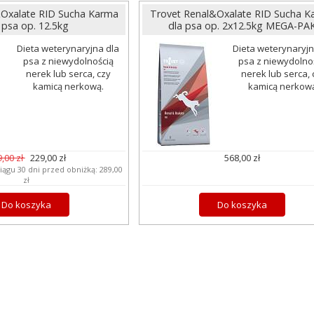
&Oxalate RID Sucha Karma
Trovet Renal&Oxalate RID Sucha K
 psa op. 12.5kg
dla psa op. 2x12.5kg MEGA-PA
Dieta weterynaryjna dla
Dieta weterynaryjn
psa z niewydolnością
psa z niewydolno
nerek lub serca, czy
nerek lub serca, 
kamicą nerkową.
kamicą nerkow
,00 zł
229,00 zł
568,00 zł
iągu 30 dni przed obniżką:
289,00
zł
Do koszyka
Do koszyka