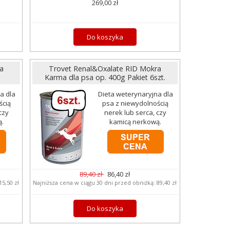
269,00 zł
Do koszyka
a
Trovet Renal&Oxalate RID Mokra
Karma dla psa op. 400g Pakiet 6szt.
a dla
Dieta weterynaryjna dla
ścią
psa z niewydolnością
czy
nerek lub serca, czy
ą.
kamicą nerkową.
89,40 zł
86,40 zł
15,50 zł
Najniższa cena w ciągu 30 dni przed obniżką:
89,40 zł
Do koszyka