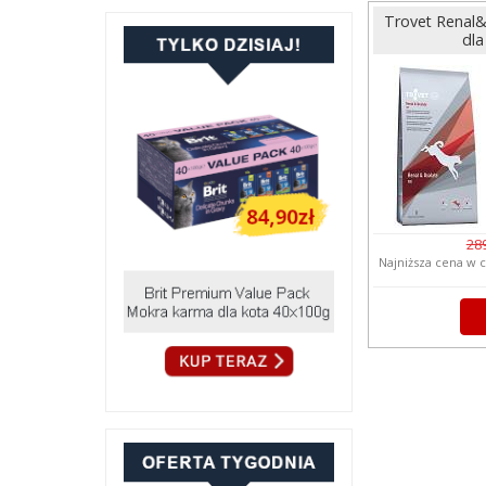
Trovet Renal
dla
289
Najniższa cena w c