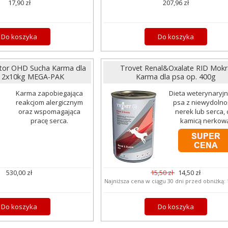
17,90 zł
207,96 zł
Do koszyka
Do koszyka
ator OHD Sucha Karma dla
Trovet Renal&Oxalate RID Mokr
. 2x10kg MEGA-PAK
Karma dla psa op. 400g
Karma zapobiegająca
Dieta weterynaryjn
reakcjom alergicznym
psa z niewydolno
oraz wspomagająca
nerek lub serca, 
pracę serca.
kamicą nerkow
530,00 zł
15,50 zł
14,50 zł
Najniższa cena w ciągu 30 dni przed obniżką:
Do koszyka
Do koszyka