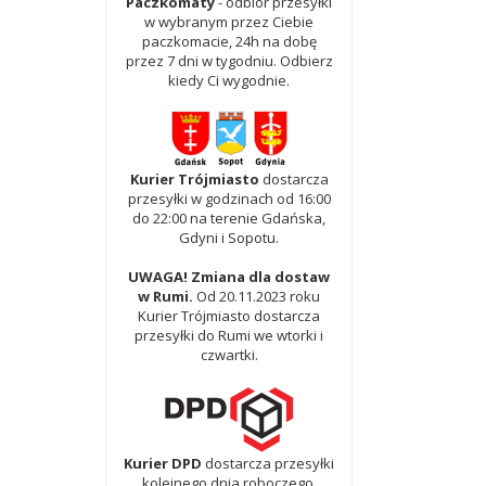
Paczkomaty
- odbiór przesyłki
w wybranym przez Ciebie
paczkomacie, 24h na dobę
przez 7 dni w tygodniu. Odbierz
kiedy Ci wygodnie.
Kurier Trójmiasto
dostarcza
przesyłki w godzinach od 16:00
do 22:00 na terenie Gdańska,
Gdyni i Sopotu.
UWAGA! Zmiana dla dostaw
w Rumi.
Od 20.11.2023 roku
Kurier Trójmiasto dostarcza
przesyłki do Rumi we wtorki i
czwartki.
Kurier DPD
dostarcza przesyłki
kolejnego dnia roboczego.