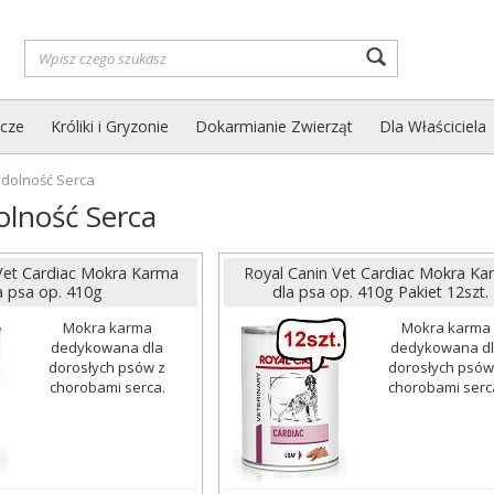
Wyszukaj
zcze
Króliki i Gryzonie
Dokarmianie Zwierząt
Dla Właściciela
dolność Serca
lność Serca
Vet Cardiac Mokra Karma
Royal Canin Vet Cardiac Mokra Ka
a psa op. 410g
dla psa op. 410g Pakiet 12szt.
Mokra karma
Mokra karma
dedykowana dla
dedykowana d
dorosłych psów z
dorosłych psów
chorobami serca.
chorobami serc