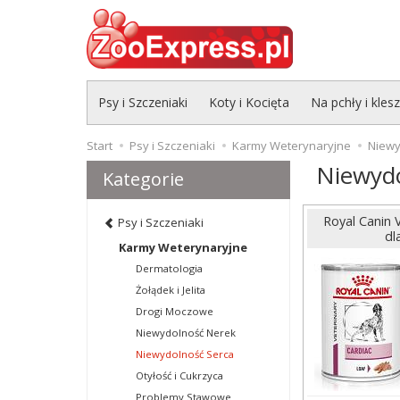
Psy i Szczeniaki
Koty i Kocięta
Na pchły i kles
Start
Psy i Szczeniaki
Karmy Weterynaryjne
Niewy
Niewydo
Kategorie
Royal Canin 
Psy i Szczeniaki
dl
Karmy Weterynaryjne
Dermatologia
Żołądek i Jelita
Drogi Moczowe
Niewydolność Nerek
Niewydolność Serca
Otyłość i Cukrzyca
Problemy Stawowe