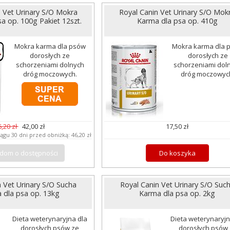
n Vet Urinary S/O Mokra
Royal Canin Vet Urinary S/O Mok
a op. 100g Pakiet 12szt.
Karma dla psa op. 410g
Mokra karma dla psów
Mokra karma dla 
dorosłych ze
dorosłych ze
schorzeniami dolnych
schorzeniami dol
dróg moczowych.
dróg moczowyc
6,20 zł
42,00 zł
17,50 zł
iągu 30 dni przed obniżką:
46,20 zł
dom o dostępności
Do koszyka
n Vet Urinary S/O Sucha
Royal Canin Vet Urinary S/O Suc
 dla psa op. 13kg
Karma dla psa op. 2kg
Dieta weterynaryjna dla
Dieta weterynaryjn
dorosłych psów ze
dorosłych psów