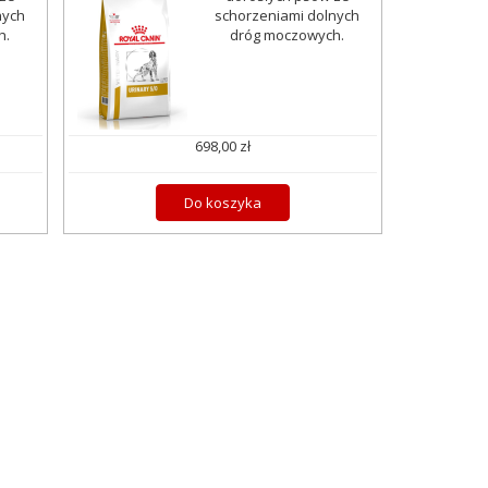
nych
schorzeniami dolnych
h.
dróg moczowych.
698,00 zł
Do koszyka