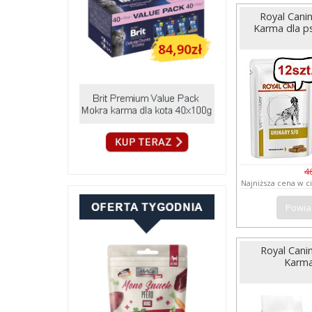
Royal Cani
Karma dla ps
4
Najniższa cena w c
Powia
Royal Cani
Karma