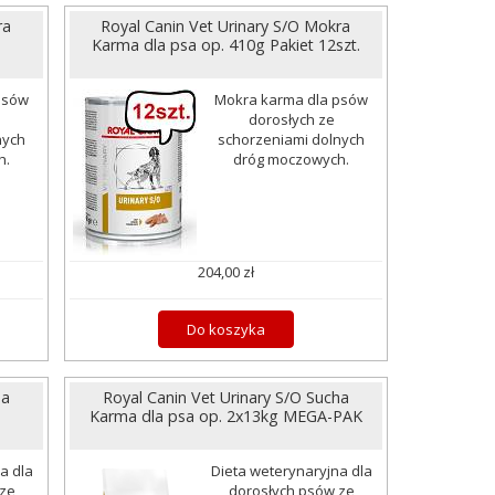
ra
Royal Canin Vet Urinary S/O Mokra
Karma dla psa op. 410g Pakiet 12szt.
psów
Mokra karma dla psów
dorosłych ze
nych
schorzeniami dolnych
h.
dróg moczowych.
204,00 zł
Do koszyka
ha
Royal Canin Vet Urinary S/O Sucha
Karma dla psa op. 2x13kg MEGA-PAK
a dla
Dieta weterynaryjna dla
 ze
dorosłych psów ze