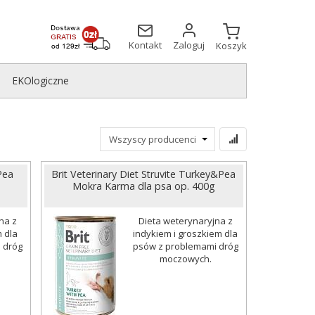
Kontakt
Zaloguj
Koszyk
EKOlogiczne
Pea
Brit Veterinary Diet Struvite Turkey&Pea
Mokra Karma dla psa op. 400g
na z
Dieta weterynaryjna z
m dla
indykiem i groszkiem dla
 dróg
psów z problemami dróg
moczowych.