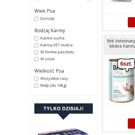
Wiek Psa
Dorosły
Rodzaj Karmy
Karma sucha
Brit Veterinar
Karma VET mokra
Mokra Karma 
W formie pasztetu
W sosie
Wielkość Psa
Wszystkie rasy
Mały (do 10kg)