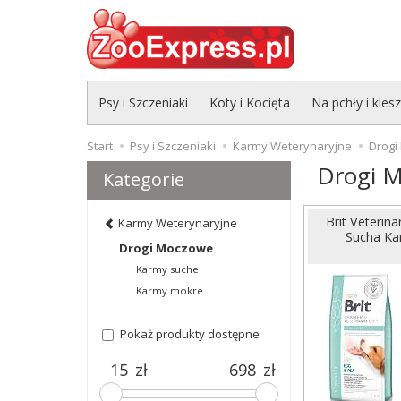
Psy i Szczeniaki
Koty i Kocięta
Na pchły i kles
Start
Psy i Szczeniaki
Karmy Weterynaryjne
Drogi
Drogi 
Kategorie
Brit Veterin
Karmy Weterynaryjne
Sucha Ka
Drogi Moczowe
Karmy suche
Karmy mokre
Pokaż produkty dostępne
zł
zł