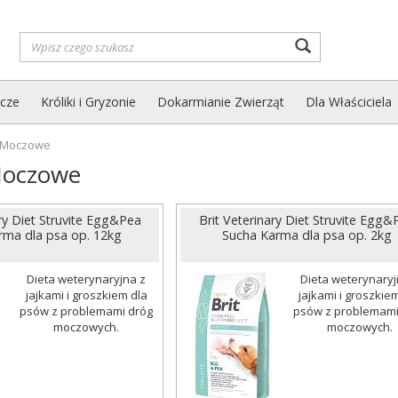
Wyszukaj
zcze
Króliki i Gryzonie
Dokarmianie Zwierząt
Dla Właściciela
 Moczowe
Moczowe
ary Diet Struvite Egg&Pea
Brit Veterinary Diet Struvite Egg&
rma dla psa op. 12kg
Sucha Karma dla psa op. 2kg
Dieta weterynaryjna z
Dieta weterynaryj
jajkami i groszkiem dla
jajkami i groszkie
psów z problemami dróg
psów z problemami
moczowych.
moczowych.