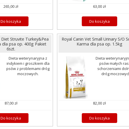
265,00 zł
63,00 zł
Do koszyka
Do koszyka
y Diet Struvite Turkey&Pea
Royal Canin Vet Small Urinary S/O 
dla psa op. 400g Pakiet
Karma dla psa op. 1.5kg
6szt.
Dieta weterynaryjna z
Dieta weterynaryjn
indykiem i groszkiem dla
psów małych ras
psów z problemami dróg
schorzeniami dol
moczowych.
dróg moczowyc
87,00 zł
82,00 zł
Do koszyka
Do koszyka