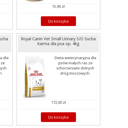
15,90 zł
Do koszyka
Sucha
Royal Canin Vet Small Urinary S/O Sucha
Karma dla psa op. 4kg
a dla
Dieta weterynaryjna dla
 ze
psów małych ras ze
nych
schorzeniami dolnych
h.
dróg moczowych.
172,00 zł
Do koszyka