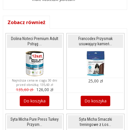
Zobacz również
Dolina Noteci Premium Adult
Francodex Przysmak
Pstrąg ...
usuwający kamień...
Najniższa cena w ciągu 30 dni
25,00 zł
przed obniżką:
135,60 zł
135,60 zł
126,00 zł
Do koszyka
Do koszyka
Syta Micha Pure Press Turkey
Syta Micha Smaczki
Przysm...
treningowe z Łos...