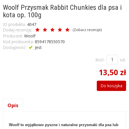
Woolf Przysmak Rabbit Chunkies dla psa i
kota op. 100g
ID produktu:
4047
Dodaj recenzję:
(
Zobacz recenzje
)
Producent:
Woolf
Kod producenta:
8594178550570
Dostępność:
Jest
Ilość:
szt.
13,50 zł
Do koszyka
Opis
Woolf to wyjątkowo pyszne i naturalne przysmaki dla psa lub