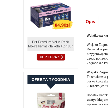
Opis
Wyjątkowa ka
Wiejska Zagro
Regionalne
pro
przygotowujem
czego potrzebu
Zagroda dla ko
Wiejska Zagro
To smakowita p
białko kurczak
kurczaka jest 
Dodatek kaczki
usatysfakcjo
wpływu na cały