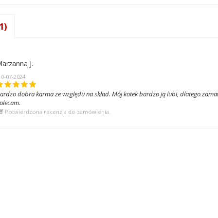
1)
arzanna J.
10-07-2024
ardzo dobra karma ze względu na skład. Mój kotek bardzo ją lubi, dlatego zama
olecam.
Potwierdzona recenzja do zamówienia.