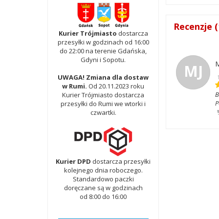
Recenzje (
Kurier Trójmiasto
dostarcza
przesyłki w godzinach od 16:00
do 22:00 na terenie Gdańska,
Gdyni i Sopotu.
M
MJ
UWAGA! Zmiana dla dostaw
w Rumi.
Od 20.11.2023 roku
B
Kurier Trójmiasto dostarcza
P
przesyłki do Rumi we wtorki i
czwartki.
Kurier DPD
dostarcza przesyłki
kolejnego dnia roboczego.
Standardowo paczki
doręczane są w godzinach
od 8:00 do 16:00