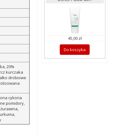
45,00 zł
Do koszyka
aka, 20%
szcz kurczaka
iałko drobiowe
drolizowana
zona cykoria
zone pomidory,
 żurawina,
kurkuma,
y