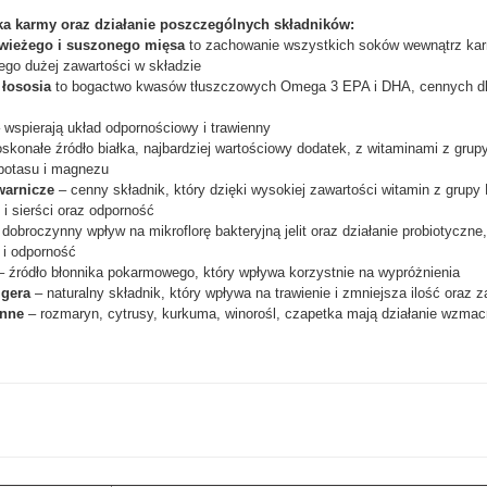
ka karmy oraz działanie poszczególnych składników:
świeżego i suszonego mięsa
to zachowanie wszystkich soków wewnątrz ka
ego dużej zawartości w składzie
 łososia
to bogactwo kwasów tłuszczowych Omega 3 EPA i DHA, cennych dla 
 wspierają układ odpornościowy i trawienny
skonałe źródło białka, najbardziej wartościowy dodatek, z witaminami z grupy
 potasu i magnezu
warnicze
– cenny składnik, który dzięki wysokiej zawartości witamin z grupy
 i sierści oraz odporność
dobroczynny wpływ na mikroflorę bakteryjną jelit oraz działanie probiotyczne
 i odporność
 źródło błonnika pokarmowego, który wpływa korzystnie na wypróżnienia
igera
– naturalny składnik, który wpływa na trawienie i zmniejsza ilość oraz
inne
– rozmaryn, cytrusy, kurkuma, winorośl, czapetka mają działanie wzmacn