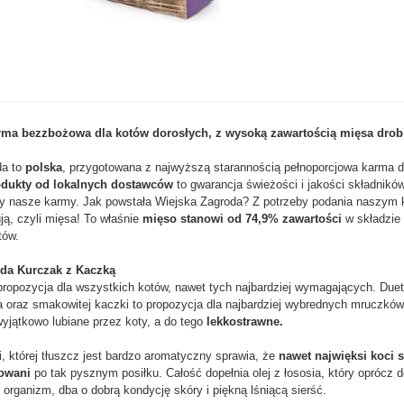
rma bezzbożowa dla kotów dorosłych, z wysoką zawartością mięsa dro
da to
polska
, przygotowana z najwyższą starannością pełnoporcjowa karma d
dukty od lokalnych dostawców
to gwarancja świeżości i jakości składników
y nasze karmy. Jak powstała Wiejska Zagroda? Z potrzeby podania naszym 
ją, czyli mięsa! To właśnie
mięso stanowi od 74,9% zawartości
w składzie
tów.
da Kurczak z Kaczką
ropozycja dla wszystkich kotów, nawet tych najbardziej wymagających. Due
a oraz smakowitej kaczki to propozycja dla najbardziej wybrednych mruczków
wyjątkowo lubiane przez koty, a do tego
lekkostrawne.
, której tłuszcz jest bardzo aromatyczny sprawia, że
nawet najwięksi koci
nowani
po tak pysznym posiłku. Całość dopełnia olej z łososia, który oprócz
 organizm, dba o dobrą kondycję skóry i piękną lśniącą sierść.