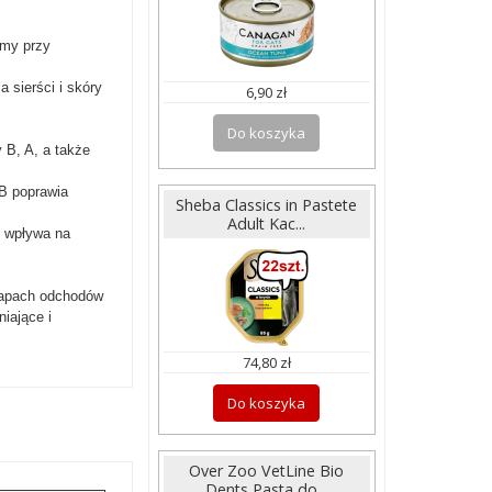
rmy przy
sierści i skóry
6,90 zł
Do koszyka
 B, A, a także
 B poprawia
Sheba Classics in Pastete
Adult Kac...
, wpływa na
 zapach odchodów
iające i
74,80 zł
Do koszyka
Over Zoo VetLine Bio
Dents Pasta do...