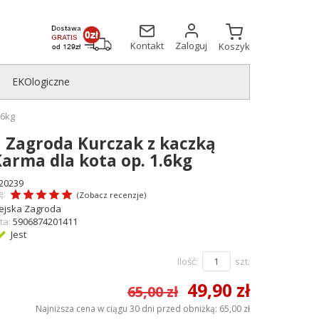
Kontakt
Zaloguj
Koszyk
EKOlogiczne
.6kg
 Zagroda Kurczak z kaczką
arma dla kota op. 1.6kg
20239
ę:
(
Zobacz recenzje
)
ejska Zagroda
ta:
5906874201411
Jest
Ilość:
szt.
49,90 zł
65,00 zł
Najniższa cena w ciągu 30 dni przed obniżką:
65,00 zł