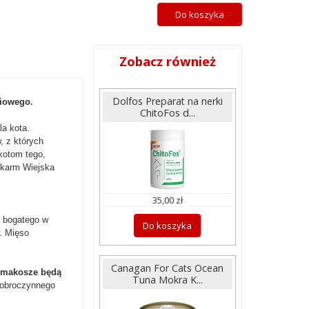
Do koszyka
Zobacz również
Dolfos Preparat na nerki
biowego.
ChitoFos d...
la kota.
, z których
kotom tego,
 karm Wiejska
35,00 zł
t bogatego w
Do koszyka
. Mięso
Canagan For Cats Ocean
 smakosze będą
Tuna Mokra K...
 dobroczynnego