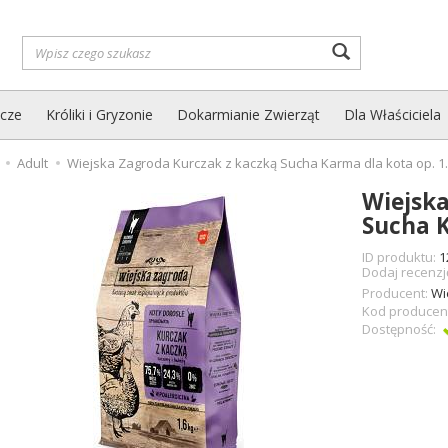
Wyszukaj
zcze
Króliki i Gryzonie
Dokarmianie Zwierząt
Dla Właściciela
Adult
Wiejska Zagroda Kurczak z kaczką Sucha Karma dla kota op. 1
Wiejska
Sucha K
ID produktu:
1
Dodaj recenzj
Producent:
Wi
Kod producen
Dostępność: