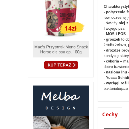
Charakterysty
- połączenie 
równoczesnej j
- świeży
olej z
Twojego psa
-
MOS i FOS
–
-
groszek
to do
źródło żelaza,
-
drożdże bro
kondycję skóry
-
cykoria
– ma 
dobre trawienie
-
nasiona lnu
–
-
Yucca Schid
-
wyciągi rośl
bakteriobójcze
Cechy