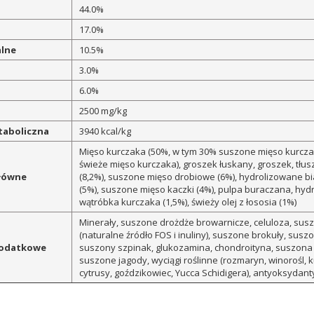
44.0%
17.0%
alne
10.5%
3.0%
ć
6.0%
2500 mg/kg
taboliczna
3940 kcal/kg
Mięso kurczaka (50%, w tym 30% suszone mięso kurcz
świeże mięso kurczaka), groszek łuskany, groszek, tłu
główne
(8,2%), suszone mięso drobiowe (6%), hydrolizowane b
(5%), suszone mięso kaczki (4%), pulpa buraczana, hy
wątróbka kurczaka (1,5%), świeży olej z łososia (1%)
Minerały, suszone drożdże browarnicze, celuloza, sus
(naturalne źródło FOS i inuliny), suszone brokuły, sus
dodatkowe
suszony szpinak, glukozamina, chondroityna, suszona
suszone jagody, wyciągi roślinne (rozmaryn, winorośl, 
cytrusy, goździkowiec, Yucca Schidigera), antyoksydant