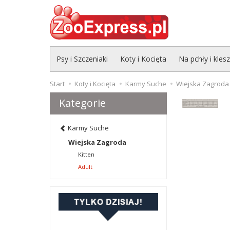
Psy i Szczeniaki
Koty i Kocięta
Na pchły i kles
Start
Koty i Kocięta
Karmy Suche
Wiejska Zagroda
Kategorie
Karmy Suche
Wiejska Zagroda
Kitten
Adult