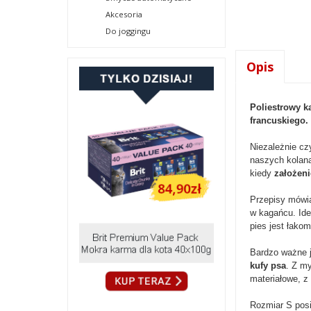
Akcesoria
Do joggingu
Opis
Poliestrowy k
francuskiego.
Niezależnie cz
naszych kolana
kiedy
założeni
Przepisy mówią
w kagańcu. Ide
pies jest łak
Bardzo ważne j
kufy psa
. Z m
materiałowe, 
Rozmiar S pos