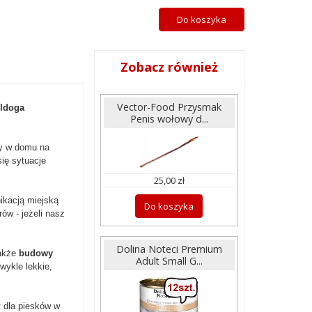
Do koszyka
Zobacz również
Vector-Food Przysmak
uldoga
Penis wołowy d...
by w domu na
ię sytuacje
25,00 zł
ikacją miejską
Do koszyka
ów - jeżeli nasz
Dolina Noteci Premium
także
budowy
Adult Small G...
wykle lekkie,
 dla piesków w