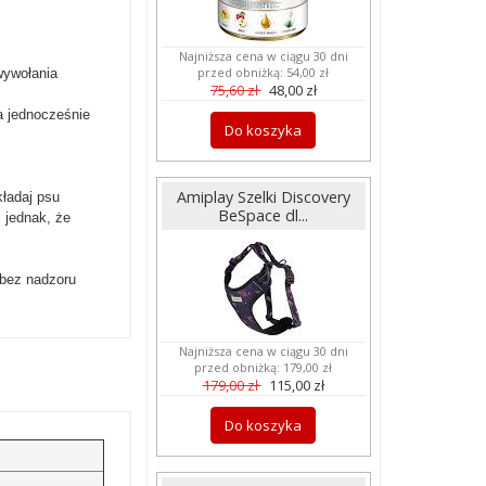
Najniższa cena w ciągu 30 dni
przed obniżką:
54,00 zł
wywołania
75,60 zł
48,00 zł
a jednocześnie
Do koszyka
Amiplay Szelki Discovery
kładaj psu
BeSpace dl...
j jednak, że
 bez nadzoru
Najniższa cena w ciągu 30 dni
przed obniżką:
179,00 zł
179,00 zł
115,00 zł
Do koszyka