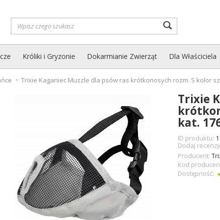
Wyszukaj
zcze
Króliki i Gryzonie
Dokarmianie Zwierząt
Dla Właściciela
ańce
Trixie Kaganiec Muzzle dla psów ras krótkonosych rozm. S kolor sz
Trixie 
krótkon
kat. 17
ID produktu:
1
Dodaj recenzj
Producent:
Tri
Kod producen
Dostępność: