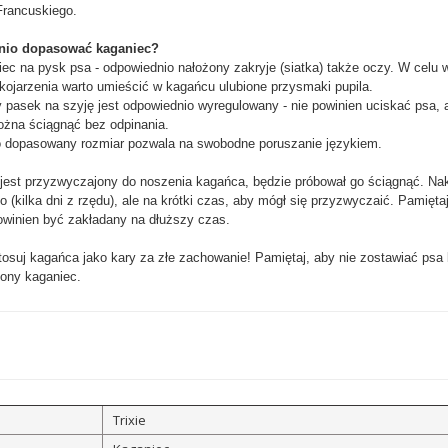
Francuskiego.
nio dopasować kaganiec?
ec na pysk psa - odpowiednio nałożony zakryje (siatka) także oczy. W celu 
ojarzenia warto umieścić w kagańcu ulubione przysmaki pupila.
pasek na szyję jest odpowiednio wyregulowany - nie powinien uciskać psa, 
żna ściągnąć bez odpinania.
 dopasowany rozmiar pozwala na swobodne poruszanie językiem.
e jest przyzwyczajony do noszenia kagańca, będzie próbował go ściągnąć. Na
 (kilka dni z rzędu), ale na krótki czas, aby mógł się przyzwyczaić. Pamięta
owinien być zakładany na dłuższy czas.
tosuj kagańca jako kary za złe zachowanie! Pamiętaj, aby nie zostawiać psa
ony kaganiec.
Trixie