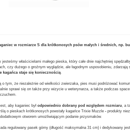
aganiec w rozmiarze S dla krótkonosych psów małych i średnich, np. b
y jesteśmy właścicielami małego pieska, który całe dnie najchętniej spędzał
ch, czy dużego o groźnym wyglądzie, ale łagodnym usposobieniu, zdarzają s
e kagańca staje się koniecznością
.
 o tym, że niezależnie od wielkości zwierzaka, pies musi podróżować komun
alnie sprawi się on także przy wizycie u weterynarza, a także podczas spacer
omczuchem.
est, aby kaganiec był
odpowiednio dobrany pod względem rozmiaru
, a 
yślą o pieskach krótkonosych powstały kagańce Trixie Muzzle
-
produkty niez
z dodatkowym otworem umożliwiającym podanie przysmaków.
iada regulowany pasek górny (długość maksymalna 31 cm) i dedykowany jest