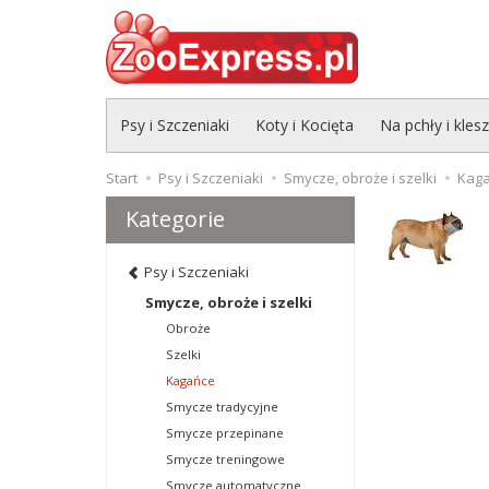
Psy i Szczeniaki
Koty i Kocięta
Na pchły i kles
Start
Psy i Szczeniaki
Smycze, obroże i szelki
Kag
Kategorie
Psy i Szczeniaki
Smycze, obroże i szelki
Obroże
Szelki
Kagańce
Smycze tradycyjne
Smycze przepinane
Smycze treningowe
Smycze automatyczne