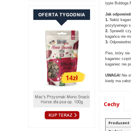
typie Buldoga 
Jak odpowied
1.
Nałóż kagani
pozytywnego sk
2.
Sprawdź czy 
kagańca nie mo
3.
Odpowiednio
Pies, który ni
kaganiec często
kaganiec nie p
UWAGA!
Nie s
kiedy ma założ
Cechy
Producent