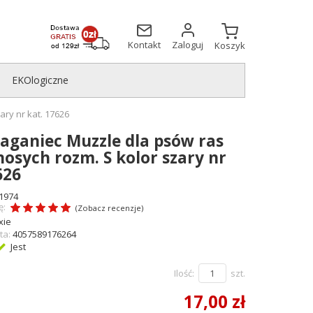
Kontakt
Zaloguj
Koszyk
EKOlogiczne
ary nr kat. 17626
Kaganiec Muzzle dla psów ras
osych rozm. S kolor szary nr
626
1974
ę:
(
Zobacz recenzje
)
xie
ta:
4057589176264
Jest
Ilość:
szt.
17,00 zł