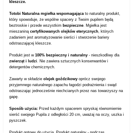
kleszcze.
Totobi Naturalna mgiełka wspomagająca
to naturalny produkt,
który spowoduje, że wspólne spacery z Twoim pupilem będą
beztroskie i przede wszystkim
bezpieczne
. Mgiełka jest
mieszaniną
certyfikowanych olejków eterycznych
, których
zadaniem jest aromatyzowanie sierści i stworzenie bariery
odstraszającej kleszcze.
Produkt jest w
100% bezpieczny i naturalny
- nieszkodliwy dla
zwierząt i ludzi
. Nie zawiera sztucznych konserwantów i
detergentów chemicznych.
Zawarty w składzie
olejek goździkowy
oprócz swojego
przyjemnego naturalnego zapachu łagodzi podrażnienia i swąd
odstraszając jednocześnie niechcianych przez nas towarzyszy na
gapę.
Sposób użycia:
Przed każdym spacerem spryskaj równomiernie
sierść swojego Pupila z odległości 20 cm, uważaj na oczy, uszka i
pyszczek.
Produkt gotowy do użycia. Produkt naturalny - podczas