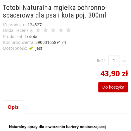
Totobi Naturalna mgiełka ochronno-
spacerowa dla psa i kota poj. 300ml
ID produktu:
124527
Dodaj recenzję:
Producent:
Totobi
Kod producenta:
5900316589174
Dostępność:
Jest
Ilość:
szt.
43,90 zł
Do koszyka
Opis
Naturalny spray dla stworzenia bariery odstraszającej