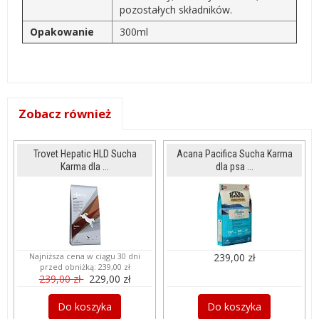
pozostałych składników.
Opakowanie
300ml
Zobacz również
Trovet Hepatic HLD Sucha
Acana Pacifica Sucha Karma
Karma dla ...
dla psa ...
Najniższa cena w ciągu 30 dni
239,00 zł
przed obniżką:
239,00 zł
239,00 zł
229,00 zł
Do koszyka
Do koszyka