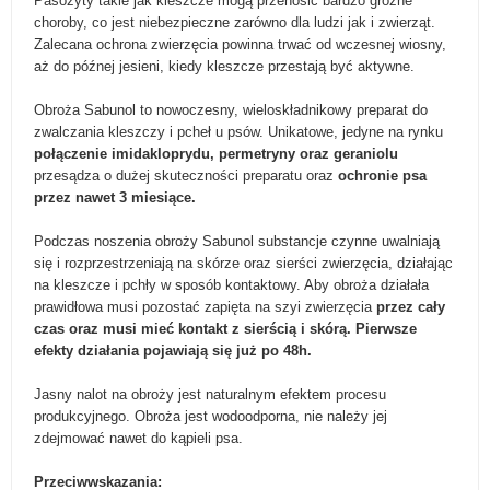
Pasożyty takie jak kleszcze mogą przenosić bardzo groźne
choroby, co jest niebezpieczne zarówno dla ludzi jak i zwierząt.
Zalecana ochrona zwierzęcia powinna trwać od wczesnej wiosny,
aż do późnej jesieni, kiedy kleszcze przestają być aktywne.
Obroża Sabunol to nowoczesny, wieloskładnikowy preparat do
zwalczania kleszczy i pcheł u psów. Unikatowe, jedyne na rynku
połączenie imidakloprydu, permetryny oraz geraniolu
przesądza o dużej skuteczności preparatu oraz
ochronie psa
przez nawet 3 miesiące.
Podczas noszenia obroży Sabunol substancje czynne uwalniają
się i rozprzestrzeniają na skórze oraz sierści zwierzęcia, działając
na kleszcze i pchły w sposób kontaktowy. Aby obroża działała
prawidłowa musi pozostać zapięta na szyi zwierzęcia
przez cały
czas oraz musi mieć kontakt z sierścią i skórą. Pierwsze
efekty działania pojawiają się już po 48h.
Jasny nalot na obroży jest naturalnym efektem procesu
produkcyjnego. Obroża jest wodoodporna, nie należy jej
zdejmować nawet do kąpieli psa.
Przeciwwskazania: