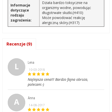
Działa bardzo toksycznie na
Informacje
organizmy wodne, powodując
dotyczące
długotrwałe skutki.(H410)
rodzaju
Może powodować reakcję
zagrożenia:
alergiczną skóry.(H317)
Recenzje (9)
Lena
L
10-03-2018
Najlepsza cena!!! Bardzo fajna obroża,
polecam:-)
Anna
A
14-08-2017