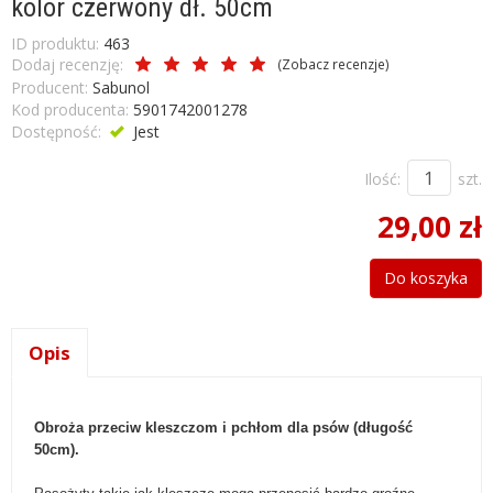
kolor czerwony dł. 50cm
ID produktu:
463
Dodaj recenzję:
(
Zobacz recenzje
)
Producent:
Sabunol
Kod producenta:
5901742001278
Dostępność:
Jest
Ilość:
szt.
29,00 zł
Do koszyka
Opis
Obroża przeciw kleszczom i pchłom dla psów (długość
50cm).