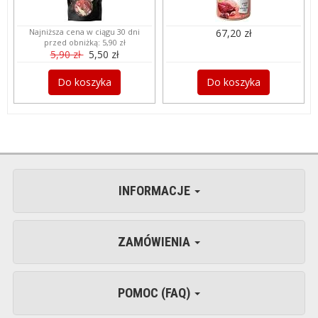
Najniższa cena w ciągu 30 dni
67,20 zł
przed obniżką:
5,90 zł
5,90 zł
5,50 zł
Do koszyka
Do koszyka
INFORMACJE
ZAMÓWIENIA
POMOC (FAQ)