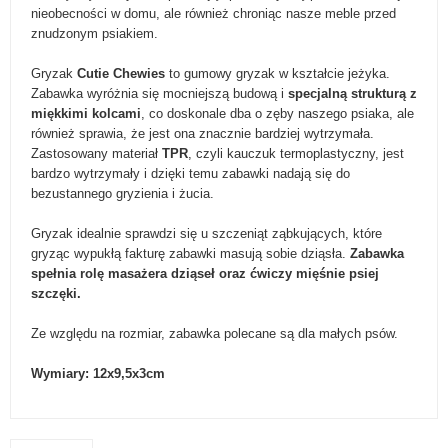
nieobecności w domu, ale również chroniąc nasze meble przed
znudzonym psiakiem.
Gryzak
Cutie Chewies
to gumowy gryzak w kształcie jeżyka.
Zabawka wyróżnia się mocniejszą budową i
specjalną strukturą z
miękkimi kolcami
, co doskonale dba o zęby naszego psiaka, ale
również sprawia, że jest ona znacznie bardziej wytrzymała.
Zastosowany materiał
TPR
, czyli kauczuk termoplastyczny, jest
bardzo wytrzymały i dzięki temu zabawki nadają się do
bezustannego gryzienia i żucia.
Gryzak idealnie sprawdzi się u szczeniąt ząbkujących, które
gryząc wypukłą fakturę zabawki masują sobie dziąsła.
Zabawka
spełnia rolę masażera dziąseł oraz ćwiczy mięśnie psiej
szczęki.
Ze względu na rozmiar, zabawka polecane są dla małych psów.
Wymiary: 12x9,5x3cm