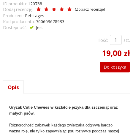
ID produktu:
120768
Dodaj recenzję:
(
Zobacz recenzje
)
Producent:
Petstages
Kod producenta:
700603678933
Dostępność:
Jest
Ilość:
szt.
19,00 zł
Do koszyka
Opis
Gryzak Cutie Chewies w kształcie jeżyka dla szczeniąt oraz
małych psów.
Różnorodność zabawek każdego zwierzaka odgrywa bardzo
ważną rolę, nie tylko zapewniając psu rozrywkę podczas naszej