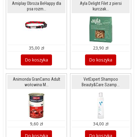
Amiplay Obroża BeHappy dla
Ayla Delight Filet z piersi
psa rozm...
kurczak...
35,00 zł
23,90 zł
Do koszyka
Do koszyka
Animonda GranCarno Adult
VetExpert Shampoo
wołowina M...
Beauty&Care Szamp...
9,60 zł
34,00 zł
Do koszyka
Do koszyka