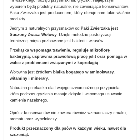
im wszelkiego rodzaju przysmaki lub gryzaki. Najlepszym
wyborem będą produkty naturalne, nie zawierające konserwantów.
Paka Zwierzaka jest producentem, który oferuje nam takie właśnie
produkty.
Jednym z naturalnych przysmaków od
Paki Zwierzaka jest
Suszony Żwacz Wołowy
. Dzięki metodzie pasteryzacji
termicznej mięso pozbawione jest bakterii i wirusów.
Przekąska
wspomaga trawienie, reguluje mikroflorę
bakteryjną, usprawnia prawidłową pracę jelit oraz pomaga w
walce z problemami związanymi z koprofagią
.
Wołowina jest
źródłem białka bogatego w aminokwasy,
witaminy i minerały
.
Naturalna przekąska dla Twojego czworonożnego przyjaciela,
która podczas gryzienia masuje dziąsła i wspomaga usuwanie
kamienia nazębnego.
Oprócz konserwantów nie zawiera również wzmacniaczy smaku,
aromatu oraz wypełniaczy.
Produkt przeznaczony dla psów w każdym wieku, nawet dla
szczeniąt.