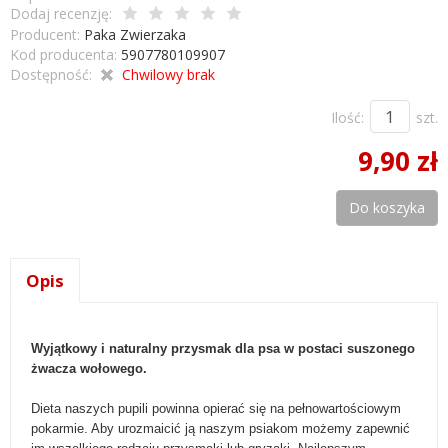
Dodaj recenzję:
Producent:
Paka Zwierzaka
Kod producenta:
5907780109907
Dostępność:
Chwilowy brak
Ilość:
szt.
9,90 zł
Do koszyka
Opis
Wyjątkowy i naturalny przysmak dla psa w postaci suszonego
żwacza wołowego.
Dieta naszych pupili powinna opierać się na pełnowartościowym
pokarmie. Aby urozmaicić ją naszym psiakom możemy zapewnić