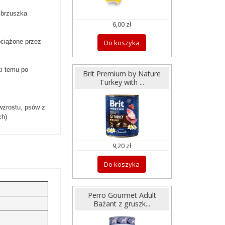
 brzuszka
6,00 zł
bciążone przez
Do koszyka
ki temu po
Brit Premium by Nature
Turkey with ...
wzrostu, psów z
ch)
9,20 zł
Do koszyka
Perro Gourmet Adult
Bażant z gruszk...