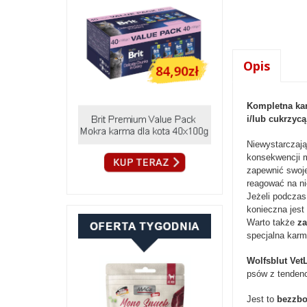
Opis
Kompletna kar
i/lub cukrzycą
Niewystarczają
konsekwencji
zapewnić swoje
reagować na ni
Jeżeli podczas
konieczna jest 
Warto także
za
specjalna kar
Wolfsblut Ve
psów z tendenc
Jest to
bezzbo