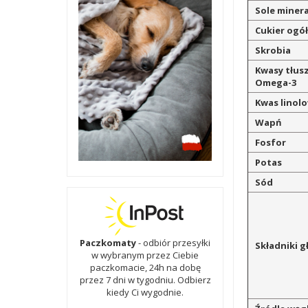
Sole miner
Cukier ogó
Skrobia
Kwasy tłus
Omega-3
Kwas linol
Wapń
Fosfor
Potas
Sód
Paczkomaty
- odbiór przesyłki
Składniki 
w wybranym przez Ciebie
paczkomacie, 24h na dobę
przez 7 dni w tygodniu. Odbierz
kiedy Ci wygodnie.