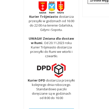
Źródła wę
Kurier Trójmiasto
dostarcza
przesyłki w godzinach od 16:00
do 22:00 na terenie Gdańska,
Gdyni i Sopotu.
UWAGA! Zmiana dla dostaw
w Rumi.
Od 20.11.2023 roku
Kurier Trójmiasto dostarcza
przesyłki do Rumi we wtorki i
czwartki.
Kurier DPD
dostarcza przesyłki
kolejnego dnia roboczego.
Standardowo paczki
doręczane są w godzinach
od 8:00 do 16:00