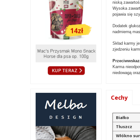
niską zawartoś
Wysoka zawarto
pojawia się szy
Dodatek glukoz
nadmierną masę
Skład karmy je
zjedzeniu karm
Przeciwwskaz
Karma nieodpow
niedowagą ora
Cechy
Białko
Tłuszcz
Włókno su