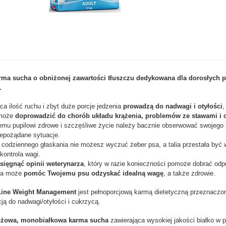
ma sucha o obniżonej zawartości tłuszczu dedykowana dla dorosłych p
.
ca ilość ruchu i zbyt duże porcje jedzenia
prowadzą do nadwagi i otyłości
,
 może
doprowadzić do chorób układu krążenia, problemów ze stawami i 
mu pupilowi zdrowe i szczęśliwe życie należy bacznie obserwować swojego 
epożądane sytuacje.
 codziennego głaskania nie możesz wyczuć żeber psa, a talia przestała być 
kontrola wagi.
sięgnąć opinii weterynarza
, który w razie konieczności pomoże dobrać odpo
ma może
pomóc Twojemu psu odzyskać idealną wagę
, a także zdrowie.
tLine Weight Management
jest pełnoporcjową karmą dietetyczną przeznaczon
ją do nadwagi/otyłości i cukrzycą.
żowa, monobiałkowa karma sucha
zawierająca wysokiej jakości białko w 