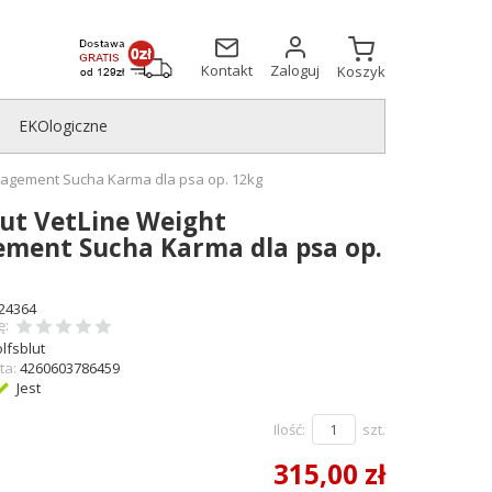
Kontakt
Zaloguj
Koszyk
EKOlogiczne
nagement Sucha Karma dla psa op. 12kg
ut VetLine Weight
ment Sucha Karma dla psa op.
24364
ę:
lfsblut
ta:
4260603786459
Jest
Ilość:
szt.
315,00 zł