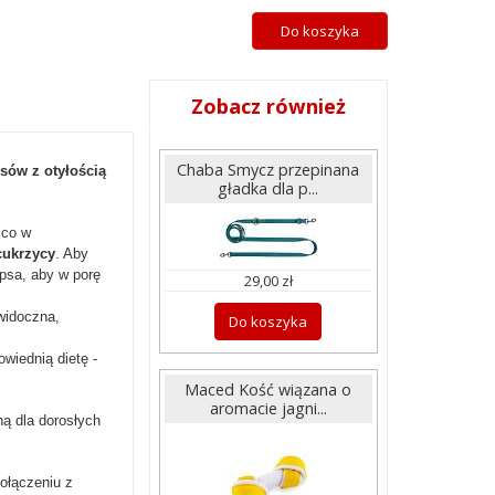
Do koszyka
Zobacz również
Chaba Smycz przepinana
sów z otyłością
gładka dla p...
 co w
cukrzycy
. Aby
psa, aby w porę
29,00 zł
widoczna,
Do koszyka
wiednią dietę -
Maced Kość wiązana o
aromacie jagni...
ą dla dorosłych
połączeniu z