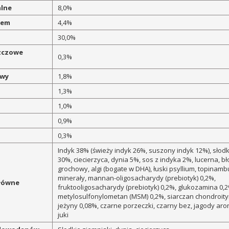
alne
8,0%
łem
4,4%
30,0%
zczowe
0,3%
owy
1,8%
1,3%
1,0%
0,9%
0,3%
Indyk 38% (świeży indyk 26%, suszony indyk 12%), słodk
30%, ciecierzyca, dynia 5%, sos z indyka 2%, lucerna, b
grochowy, algi (bogate w DHA), łuski psyllium, topinamb
minerały, mannan-oligosacharydy (prebiotyk) 0,2%,
główne
fruktooligosacharydy (prebiotyk) 0,2%, glukozamina 0,2
metylosulfonylometan (MSM) 0,2%, siarczan chondroity
jeżyny 0,08%, czarne porzeczki, czarny bez, jagody aroni
juki