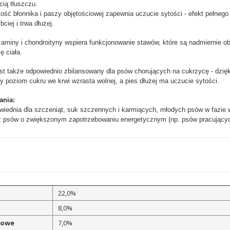
cią tłuszczu.
ść błonnika i paszy objętościowej zapewnia uczucie sytości - efekt pełnego
bciej i trwa dłużej.
aminy i chondroityny wspiera funkcjonowanie stawów, które są nadmiernie o
 ciała.
st także odpowiednio zbilansowany dla psów chorujących na cukrzycę - dzię
y poziom cukru we krwi wzrasta wolnej, a pies dłużej ma uczucie sytości.
ania:
iednia dla szczeniąt, suk szczennych i karmiących, młodych psów w fazie 
z psów o zwiększonym zapotrzebowaniu energetycznym (np. psów pracujący
22,0%
8,0%
rowe
7,0%