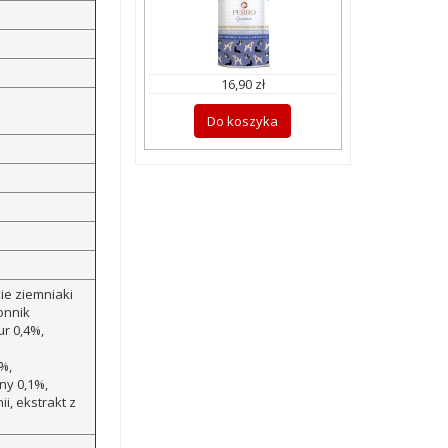
16,90 zł
Do koszyka
ie ziemniaki
łonnik
ur 0,4%,
%,
ny 0,1%,
i, ekstrakt z