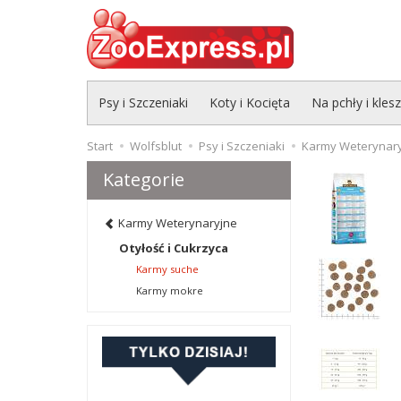
Psy i Szczeniaki
Koty i Kocięta
Na pchły i kles
Start
Wolfsblut
Psy i Szczeniaki
Karmy Weterynar
Kategorie
Karmy Weterynaryjne
Otyłość i Cukrzyca
Karmy suche
Karmy mokre