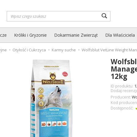
Wyszukaj
zcze
Króliki i Gryzonie
Dokarmianie Zwierząt
Dla Właściciela
yjne
Otyłość i Cukrzyca
Karmy suche
Wolfsblut VetLine Weight Ma
Wolfsbl
Manage
12kg
ID produktu:
1
Dodaj recenzj
Producent:
Wo
Kod producen
Dostępność: