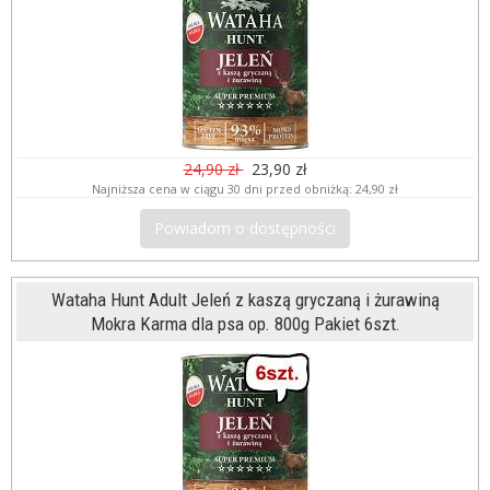
24,90 zł
23,90 zł
Najniższa cena w ciągu 30 dni przed obniżką:
24,90 zł
Powiadom o dostępności
Wataha Hunt Adult Jeleń z kaszą gryczaną i żurawiną
Mokra Karma dla psa op. 800g Pakiet 6szt.