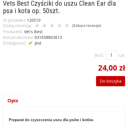
Vets Best Czyściki do uszu Clean Ear dla
psa i kota op. 50szt.
ID produktu:
120510
Dodaj recenzję:
(
Zobacz recenzje
)
Producent:
Vet's Best
Kod producenta:
031658803613
Dostępność:
Jest
Ilość:
szt.
24,00 zł
Do koszyka
Opis
Preparat do czyszczenia uszu dla psów i kotów.