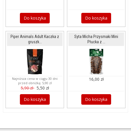
Do koszyka
Do koszyka
Piper Animals Adult Kaczka z
Syta Micha Przysmaki Mini
gruszk...
Płucka z ...
Najniższa cena w ciągu 30 dni
16,00 zł
przed obniżką:
5,90 zł
5,90 zł
5,50 zł
Do koszyka
Do koszyka