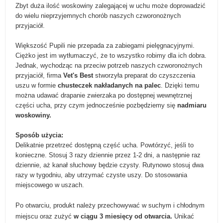
Zbyt duża ilość woskowiny zalegającej w uchu może doprowadzić
do wielu nieprzyjemnych chorób naszych czworonożnych
przyjaciół.
Większość Pupili nie przepada za zabiegami pielęgnacyjnymi.
Ciężko jest im wytłumaczyć, że to wszystko robimy dla ich dobra.
Jednak, wychodząc na przeciw potrzeb naszych czworonożnych
przyjaciół, firma
Vet's Best
stworzyła preparat do czyszczenia
uszu w formie
chusteczek nakładanych na palec
. Dzięki temu
można udawać drapanie zwierzaka po dostępnej wewnętrznej
części ucha, przy czym jednocześnie pozbędziemy się
nadmiaru
woskowiny.
Sposób użycia:
Delikatnie przetrzeć dostępną część ucha. Powtórzyć, jeśli to
konieczne. Stosuj 3 razy dziennie przez 1-2 dni, a następnie raz
dziennie, aż kanał słuchowy będzie czysty. Rutynowo stosuj dwa
razy w tygodniu, aby utrzymać czyste uszy. Do stosowania
miejscowego w uszach.
Po otwarciu, produkt należy przechowywać w suchym i chłodnym
miejscu oraz zużyć
w ciągu 3 miesięcy od otwarcia.
Unikać