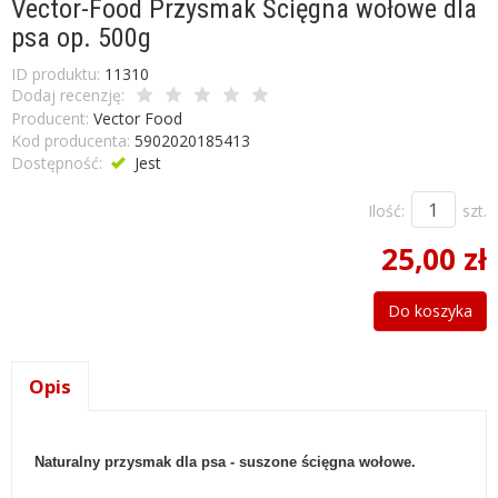
Vector-Food Przysmak Ścięgna wołowe dla
psa op. 500g
ID produktu:
11310
Dodaj recenzję:
Producent:
Vector Food
Kod producenta:
5902020185413
Dostępność:
Jest
Ilość:
szt.
25,00 zł
Do koszyka
Opis
Naturalny przysmak dla psa - suszone ścięgna wołowe.