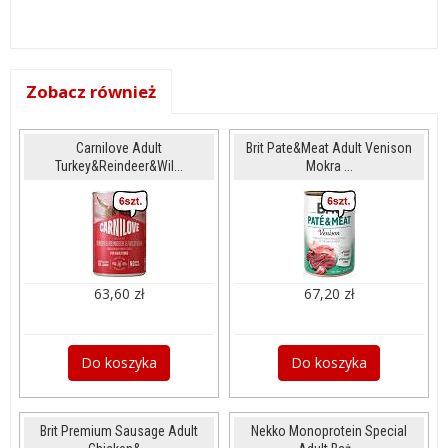
Zobacz również
Carnilove Adult
Brit Pate&Meat Adult Venison
Turkey&Reindeer&Wil...
Mokra ...
63,60 zł
67,20 zł
Do koszyka
Do koszyka
Brit Premium Sausage Adult
Nekko Monoprotein Special