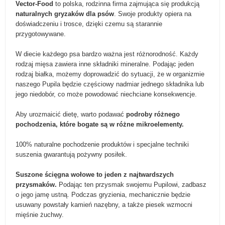
Vector-Food
to polska, rodzinna firma zajmująca się produkcją
naturalnych gryzaków dla psów
. Swoje produkty opiera na
doświadczeniu i trosce, dzięki czemu są starannie
przygotowywane.
W diecie każdego psa bardzo ważna jest różnorodność. Każdy
rodzaj mięsa zawiera inne składniki mineralne. Podając jeden
rodzaj białka, możemy doprowadzić do sytuacji, że w organizmie
naszego Pupila będzie częściowy nadmiar jednego składnika lub
jego niedobór, co może powodować niechciane konsekwencje.
Aby urozmaicić dietę, warto podawać
podroby różnego
pochodzenia, które bogate są w różne mikroelementy.
100% naturalne pochodzenie produktów i specjalne techniki
suszenia gwarantują pożywny posiłek.
Suszone ścięgna wołowe to jeden z najtwardszych
przysmaków.
Podając ten przysmak swojemu Pupilowi, zadbasz
o jego jamę ustną. Podczas gryzienia, mechanicznie będzie
usuwany powstały kamień nazębny, a także piesek wzmocni
mięśnie żuchwy.