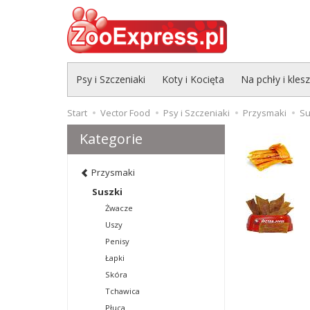
Psy i Szczeniaki
Koty i Kocięta
Na pchły i kles
Start
Vector Food
Psy i Szczeniaki
Przysmaki
Su
Kategorie
Przysmaki
Suszki
Żwacze
Uszy
Penisy
Łapki
Skóra
Tchawica
Płuca