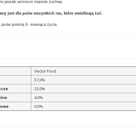
kże piesek wzmocni mięśnie żuchwy.
any jest dla psów wszystkich ras
, które uwielbiają żuć.
 psów poniżej 6. miesiąca życia.
Vector Food
57,0%
szcze
23,0%
alne
4,0%
rowe
0,0%