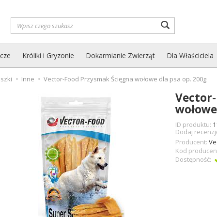
Wyszukaj
zcze
Króliki i Gryzonie
Dokarmianie Zwierząt
Dla Właściciela
szki
Inne
Vector-Food Przysmak Ścięgna wołowe dla psa op. 200g
Vector
wołowe 
ID produktu:
1
Dodaj recenzj
Producent:
Ve
Kod producen
Dostępność: