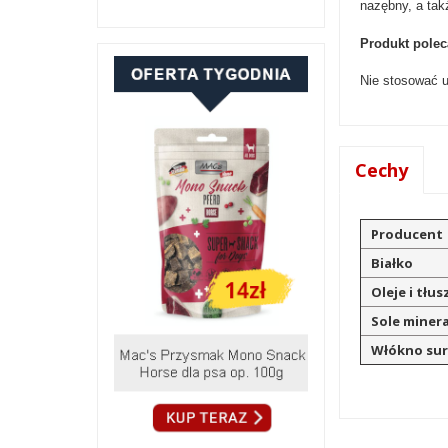
nazębny, a ta
Produkt polec
Nie stosować u
Cechy
Producent
Białko
Oleje i tłu
Sole miner
Włókno su