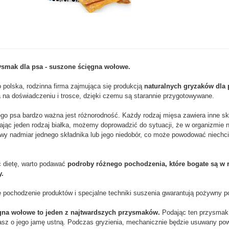
ysmak dla psa - suszone ścięgna wołowe.
 polska, rodzinna firma zajmująca się produkcją
naturalnych gryzaków dla
a na doświadczeniu i trosce, dzięki czemu są starannie przygotowywane.
go psa bardzo ważna jest różnorodność. Każdy rodzaj mięsa zawiera inne sk
ając jeden rodzaj białka, możemy doprowadzić do sytuacji, że w organizmie 
wy nadmiar jednego składnika lub jego niedobór, co może powodować niechc
ć dietę, warto podawać
podroby różnego pochodzenia, które bogate są w 
y.
 pochodzenie produktów i specjalne techniki suszenia gwarantują pożywny po
gna wołowe to jeden z najtwardszych przysmaków.
Podając ten przysma
asz o jego jamę ustną. Podczas gryzienia, mechanicznie będzie usuwany po