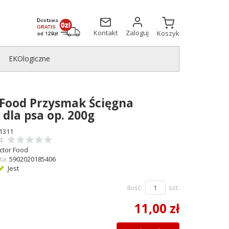
Kontakt
Zaloguj
Koszyk
EKOlogiczne
-Food Przysmak Ścięgna
dla psa op. 200g
1311
ę:
ctor Food
ta:
5902020185406
Jest
Ilość:
szt.
11,00 zł