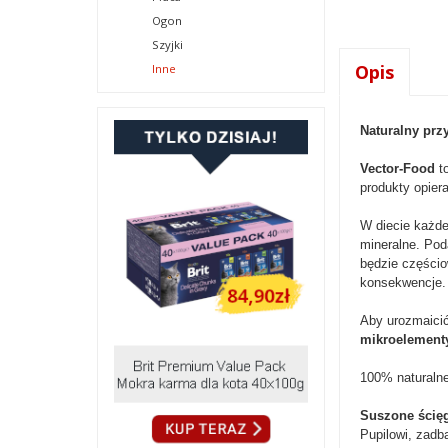
Ogon
Szyjki
Opis
Inne
Naturalny prz
Vector-Food
to
produkty opier
W diecie każde
mineralne. Pod
będzie częścio
konsekwencje.
Aby urozmaici
mikroelement
100% naturalne
Suszone ścię
Pupilowi, zadb