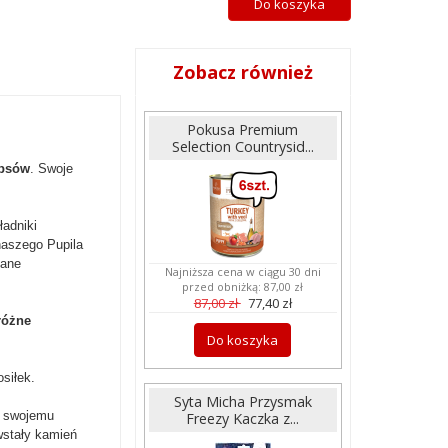
Do koszyka
Zobacz również
Pokusa Premium
Selection Countrysid...
 psów
. Swoje
ładniki
naszego Pupila
iane
Najniższa cena w ciągu 30 dni
przed obniżką:
87,00 zł
87,00 zł
77,40 zł
różne
Do koszyka
siłek.
Syta Micha Przysmak
k swojemu
Freezy Kaczka z...
wstały kamień