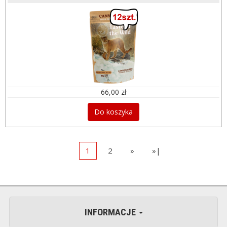
66,00 zł
Do koszyka
1
2
»
»|
INFORMACJE