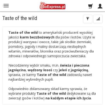
Taste of the wild
Taste of the wild
to amerykański producent wysokiej
jakości
karm bezzbożowych
dla psów i kotów. Użyte w
produkcji warzywa i owoce, takie jak słodkie ziemniaki,
pomidory, jagody i maliny dostarczają niezbędnych
witamin, minerałów, błonnika oraz przeciwutleniaczy dla
zdrowia i odpowiedniego samopoczucia zwierzaka.
Niecodzienny wybór smaku, m.in.
świeża i pieczona
jagnięcina
,
wędzony łosoś
czy
jeleń z jagnięciną
,
sprawia, że karmy
Taste of the wild
zadowolą nawet
najbardziej wybrednych pupili.
Odpowiednio zbilansowany skład karmy sprawia, że
wybrane produkty
Taste of the wild
dedykowane są dla
zwierząt (psów i kotów)
na każdym etapie ich życia
.