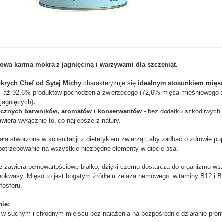
owa karma mokra z jagnięciną i warzywami dla szczeniąt.
krych Chef od Sytej Michy
charakteryzuje się
idealnym stosunkiem mięs
- aż 92,6% produktów pochodzenia zwierzęcego (72,6% mięsa mięśniowego z
jagnięcych)
.
ucznych barwników, aromatów i konserwantów -
bez dodatku szkodliwych 
wiera wyłącznie to, co najlepsze z natury.
ała stworzona w konsultacji z dietetykiem zwierząt, aby zadbać o zdrowie pup
otrzebowanie na wszystkie niezbędne elementy w diecie psa.
ce
zawiera pełnowartościowe białko, dzięki czemu dostarcza do organizmu ws
okwasy. Mięso to jest bogatym źródłem żelaza hemowego, witaminy B12 i B
fosforu.
ie:
 suchym i chłodnym miejscu bez narażenia na bezpośrednie działanie prom