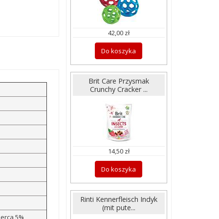
42,00 zł
Do koszyka
Brit Care Przysmak
Crunchy Cracker ...
14,50 zł
Do koszyka
Rinti Kennerfleisch Indyk
(mit pute...
serca 5%,