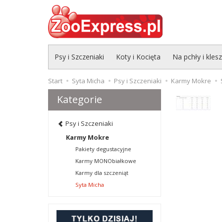
Psy i Szczeniaki
Koty i Kocięta
Na pchły i kles
Start
Syta Micha
Psy i Szczeniaki
Karmy Mokre
Kategorie
Psy i Szczeniaki
Karmy Mokre
Pakiety degustacyjne
Karmy MONObiałkowe
Karmy dla szczeniąt
Syta Micha