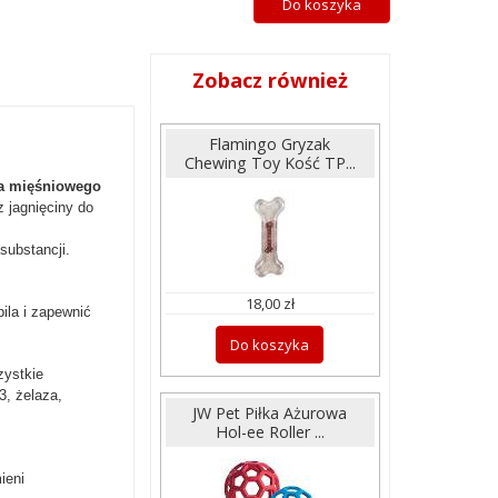
Do koszyka
Zobacz również
Flamingo Gryzak
Chewing Toy Kość TP...
a mięśniowego
 jagnięciny do
substancji.
18,00 zł
ila i zapewnić
Do koszyka
zystkie
3, żelaza,
JW Pet Piłka Ażurowa
Hol-ee Roller ...
ieni