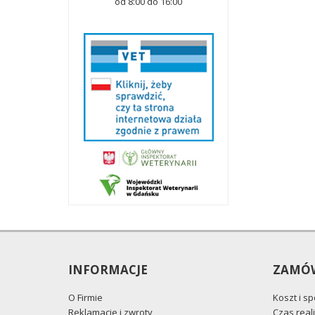
od 8:00 do 16:00
INFORMACJE
ZAMÓW
O Firmie
Koszt i s
Reklamacje i zwroty
Czas reali