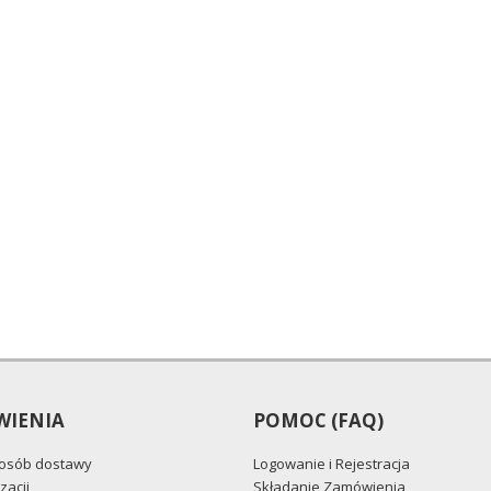
IENIA
POMOC (FAQ)
posób dostawy
Logowanie i Rejestracja
zacji
Składanie Zamówienia