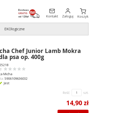
Kontakt
Zaloguj
Koszyk
EKOlogiczne
icha Chef Junior Lamb Mokra
la psa op. 400g
25218
ę:
ta Micha
ta:
5906109636032
Jest
Ilość:
szt.
14,90 zł