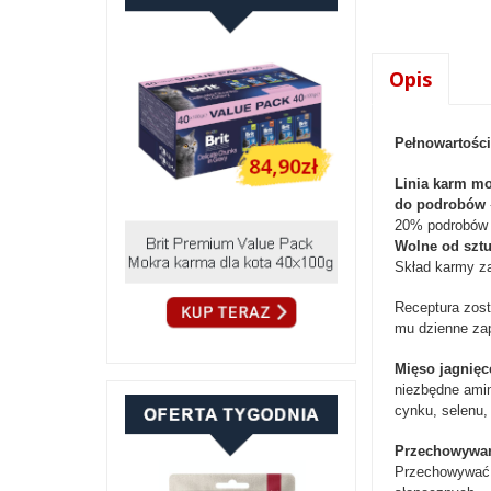
Opis
Pełnowartości
Linia karm mo
do podrobów
20% podrobów 
Wolne od szt
Skład karmy za
Receptura zost
mu dzienne zap
Mięso jagnię
niezbędne amin
cynku, selenu, 
Przechowywan
Przechowywać w