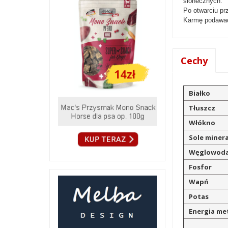
słonecznych.
Po otwarciu p
Karmę podawać
Cechy
Białko
Tłuszcz
Włókno
Sole miner
Węglowod
Fosfor
Wapń
Potas
Energia me