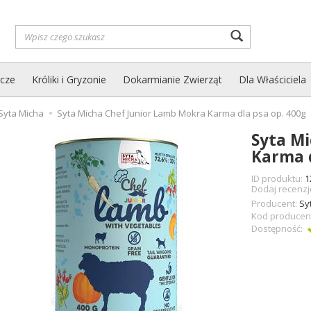
Wyszukaj
zcze
Króliki i Gryzonie
Dokarmianie Zwierząt
Dla Właściciela
Syta Micha
Syta Micha Chef Junior Lamb Mokra Karma dla psa op. 400g
Syta M
Karma d
ID produktu:
1
Dodaj recenzj
Producent:
Sy
Kod producen
Dostępność: