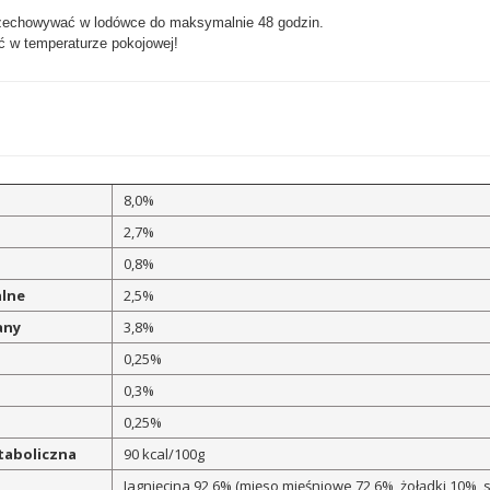
rzechowywać w lodówce do maksymalnie 48 godzin.
 w temperaturze pokojowej!
8,0%
2,7%
0,8%
alne
2,5%
any
3,8%
0,25%
0,3%
0,25%
taboliczna
90 kcal/100g
Jagnięcina 92,6% (mięso mięśniowe 72,6%, żołądki 10%, 