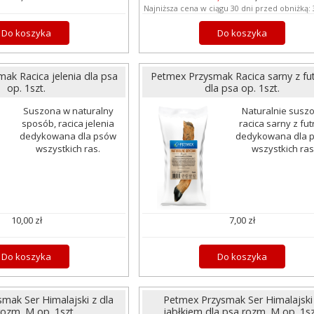
Najniższa cena w ciągu 30 dni przed obniżką:
Do koszyka
Do koszyka
ak Racica jelenia dla psa
Petmex Przysmak Racica sarny z fu
op. 1szt.
dla psa op. 1szt.
Suszona w naturalny
Naturalnie susz
sposób, racica jelenia
racica sarny z fu
dedykowana dla psów
dedykowana dla 
wszystkich ras.
wszystkich ras
10,00 zł
7,00 zł
Do koszyka
Do koszyka
mak Ser Himalajski z dla
Petmex Przysmak Ser Himalajski
rozm. M op. 1szt.
jabłkiem dla psa rozm. M op. 1sz