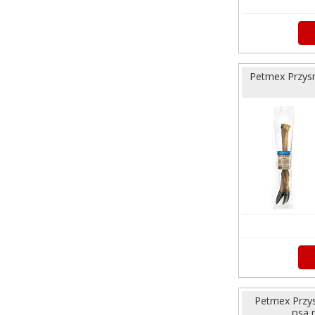
Petmex Przysm
Petmex Przys
psa 