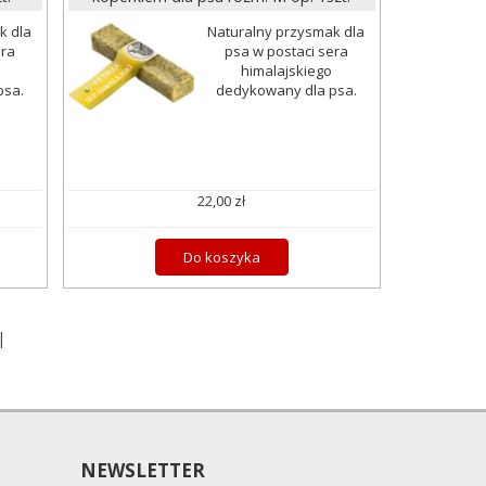
k dla
Naturalny przysmak dla
era
psa w postaci sera
himalajskiego
psa.
dedykowany dla psa.
22,00 zł
Do koszyka
|
NEWSLETTER