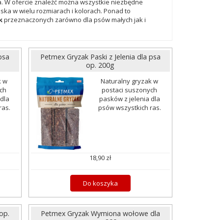
a. W ofercie znaleźć można wszystkie niezbędne
iska w wielu rozmiarach i kolorach. Ponad to
k
przeznaczonych zarówno dla psów małych jak i
psa
Petmex Gryzak Paski z Jelenia dla psa
op. 200g
k w
Naturalny gryzak w
ch
postaci suszonych
dla
pasków z jelenia dla
ras.
psów wszystkich ras.
18,90 zł
Do koszyka
op.
Petmex Gryzak Wymiona wołowe dla