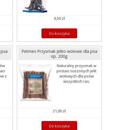
6,50 zł
Do koszyka
 psa
Petmex Przysmak Jelito wołowe dla psa
op. 200g
sów
Naturalny przysmak w
aci
postaci suszonych jelit
ów z
wołowych dla psów
wszystkich ras.
21,00 zł
Do koszyka