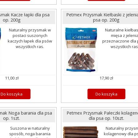
mak Kacze łapki dla psa
Petmex Przysmak Kiełbaski z jeleni
op. 200g
psa op. 200g
Naturalny przysmak w
Naturalne kiełbas
postaci suszonych
mięsa z jeleni
kaczych łapek dla psów
przeznaczone dla
wszystkich ras.
wszystkich ras
11,00 zł
17,90 zł
Do koszyka
Do koszyka
mak Noga barania dla psa
Petmex Przysmak Pałeczki kolage
op. 1szt.
dla psa op. 10szt.
Suszona w naturalny
Naturalny przys
sposób, noga barania
kolagenowy dla p