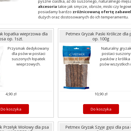
pyszne ciastka, aż do suszonego, naturalnego mięs
akcesoria
takie jak smycze, obroże, miski czy legow
posiadamy bardzo
zróżnicowaną ofertę zabawe
dużych oraz dostosowanych do ich temperamentu.
k łopatka wieprzowa dla
Petmex Gryzak Paski Królicze dla 
psa op. 1szt.
op. 100g
Przysmak dedykowany
Naturalny gryza
dla psów w postaci
postaci suszony
suszonych łopatek
pasków z królika 
wieprzowych.
psów wszystkich 
4,90 zł
10,90 zł
Do koszyka
Do koszyka
k Przełyk Wołowy dla psa
Petmex Gryzak Szyje gęsi dla psa 