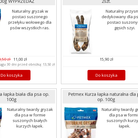
100g WYPRZEDAŻ
2szt.
Naturalny gryzak w
Naturalny przys
postaci suszonego
dedykowany dla p
przełyku wołowego dla
postaci suszony
psów wszystkich ras.
gęsich szyi.
3,50 zł
11,00 zł
15,90 zł
iągu 30 dni przed obniżką:
13,50 zł
Do koszyka
Do koszyka
 łapka biała dla psa op.
Petmex Kurza łapka naturalna dla
100g
op. 100g
Naturalny twardy gryzak
Naturalny twardy g
dla psa w formie
dla psa w form
suszonych białych
suszonych kurz
kurzych łapek.
łapek.