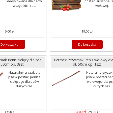
dedykowana dla psów
postaci suszonej 
wszystkich ras.
wołowej.
6,00 zł
19,00 zł
Do koszyka
Do koszyka
ak Penis cielęcy dla psa
Petmex Przysmak Penis wołowy dla
. 50cm op. 3szt
dł. 50cm op. 1szt
Naturalny gryzak dla
Naturalny gryzak
psa w postaci penisa
psa w postaci pe
cielęcego dla psów
wołowego dla p
dużych ras.
dużych ras.
39,90 zł
34,00 zł
29,00 zł