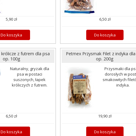
5,90 zł
6,50 zł
Do koszyka
Do koszyka
królicze z futrem dla psa
Petmex Przysmak Filet z indyka dla
op. 100g
op. 200g
Naturalny, gryzak dla
Przysmaki dla p
psa w postaci
dorosłych w post
suszonych, łapek
smakowitych filet
króliczych z futrem.
indyka.
6,50 zł
19,90 zł
Do koszyka
Do koszyka