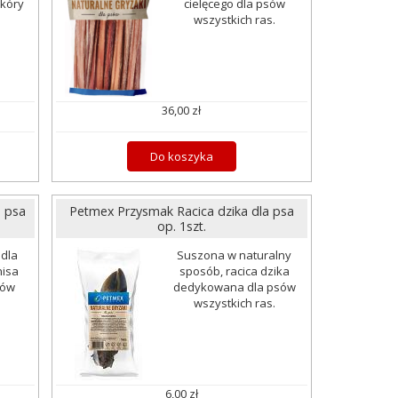
skóry
cielęcego dla psów
wszystkich ras.
36,00 zł
Do koszyka
 psa
Petmex Przysmak Racica dzika dla psa
op. 1szt.
 dla
Suszona w naturalny
nisa
sposób, racica dzika
sów
dedykowana dla psów
wszystkich ras.
6,00 zł