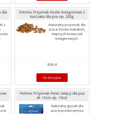
a dla
Petmex Przysmak Kostki Kolagonowe z
kurczaka dla psa op. 200g
ki z
Naturalny przysmak dla
a
psa w formie malutkich,
 psów
mięsnych kosteczek
.
kolagenowych.
8,90 zł
Do koszyka
nowe
Petmex Przysmak Penis cielęcy dla psa
dł. 15cm op. 10szt
mak
Naturalny gryzak dla
sa w
psa w postaci penisa