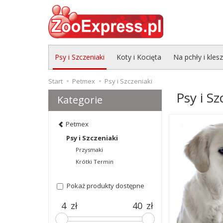
Psy i Szczeniaki
Koty i Kocięta
Na pchły i kles
Start
Petmex
Psy i Szczeniaki
Psy i Sz
Kategorie
Petmex
Psy i Szczeniaki
Przysmaki
Krótki Termin
Pokaż produkty dostępne
zł
zł