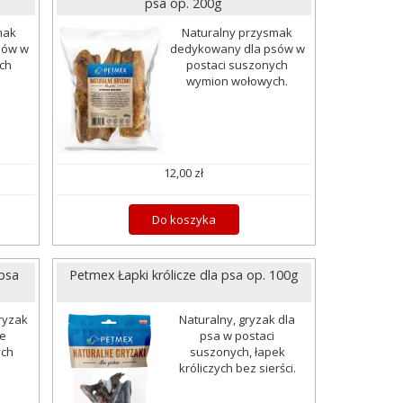
psa op. 200g
mak
Naturalny przysmak
sów w
dedykowany dla psów w
ch
postaci suszonych
wymion wołowych.
12,00 zł
Do koszyka
 psa
Petmex Łapki królicze dla psa op. 100g
ryzak
Naturalny, gryzak dla
ie
psa w postaci
ych
suszonych, łapek
króliczych bez sierści.