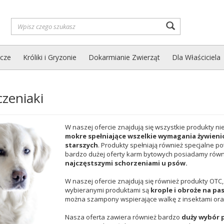
Wyszukaj
zcze
Króliki i Gryzonie
Dokarmianie Zwierząt
Dla Właściciela
czeniaki
W naszej ofercie znajdują się wszystkie produkty 
mokre spełniające wszelkie wymagania żywieni
starszych
. Produkty spełniają również specjalne po
bardzo dużej oferty karm bytowych posiadamy rów
najczęstszymi schorzeniami u psów.
W naszej ofercie znajdują się również produkty OTC,
wybieranymi produktami są
krople i obroże na paso
można szampony wspierające walkę z insektami ora
Nasza oferta zawiera również bardzo
duży wybór 