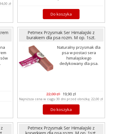
34,00 zł
Do koszyka
trem
Petmex Przysmak Ser Himalajski z
burakiem dla psa rozm. M op. 1szt.
ona
Naturalny przysmak dla
trem
psa w postaci sera
psów
himalajskiego
.
dedykowany dla psa.
22,00 zł
19,90 zł
Najniższa cena w ciągu 30 dni przed obniżką:
22,00 zł
Do koszyka
 z
Petmex Przysmak Ser Himalajski z
t.
koperkiem dla psa rozm. M op. 1szt.