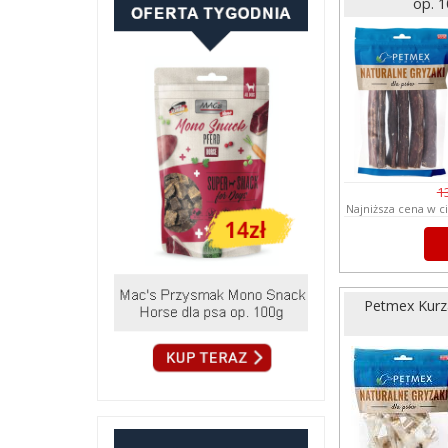
op. 
1
Najniższa cena w c
Petmex Kurza