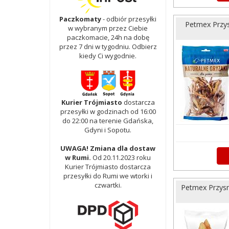
Paczkomaty
- odbiór przesyłki
Petmex Przys
w wybranym przez Ciebie
paczkomacie, 24h na dobę
przez 7 dni w tygodniu. Odbierz
kiedy Ci wygodnie.
Kurier Trójmiasto
dostarcza
przesyłki w godzinach od 16:00
do 22:00 na terenie Gdańska,
Gdyni i Sopotu.
UWAGA! Zmiana dla dostaw
w Rumi.
Od 20.11.2023 roku
Kurier Trójmiasto dostarcza
przesyłki do Rumi we wtorki i
czwartki.
Petmex Przys