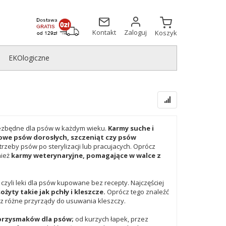
Kontakt
Zaloguj
Koszyk
EKOlogiczne
niezbędne dla psów w każdym wieku.
Karmy suche i
owe psów dorosłych, szczeniąt czy psów
trzeby psów po sterylizacji lub pracujacych. Oprócz
nież
karmy weterynaryjne, pomagające w walce z
 czyli leki dla psów kupowane bez recepty. Najczęściej
żyty takie jak pchły i kleszcze.
Oprócz tego znaleźć
z różne przyrządy do usuwania kleszczy.
przysmaków dla psów;
od kurzych łapek, przez