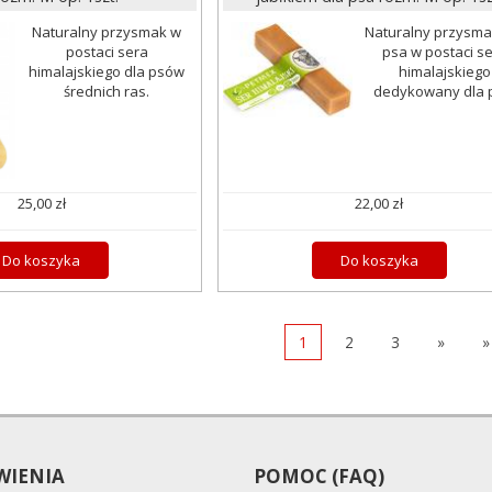
Naturalny przysmak w
Naturalny przysma
postaci sera
psa w postaci s
himalajskiego dla psów
himalajskiego
średnich ras.
dedykowany dla 
25,00 zł
22,00 zł
Do koszyka
Do koszyka
1
2
3
»
»
IENIA
POMOC (FAQ)