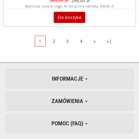
269,00 zł
249,00 zł
Najniższa cena w ciągu 30 dni przed obniżką:
269,00 zł
Do koszyka
1
2
3
4
»
»|
INFORMACJE
ZAMÓWIENIA
POMOC (FAQ)