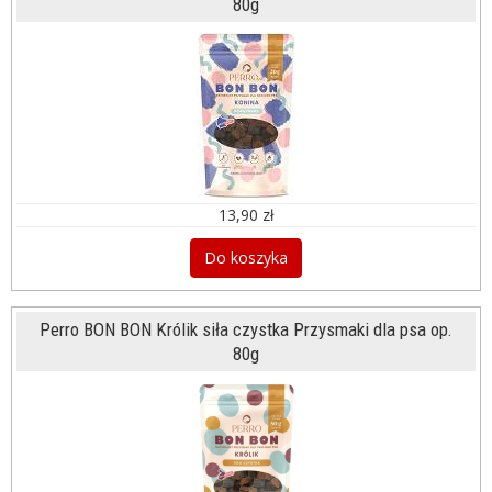
80g
13,90 zł
Do koszyka
Perro BON BON Królik siła czystka Przysmaki dla psa op.
80g