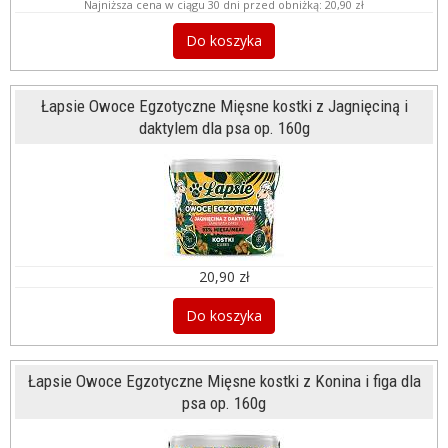
Najniższa cena w ciągu 30 dni przed obniżką:
20,90 zł
Do koszyka
Łapsie Owoce Egzotyczne Mięsne kostki z Jagnięciną i
daktylem dla psa op. 160g
20,90 zł
Do koszyka
Łapsie Owoce Egzotyczne Mięsne kostki z Konina i figa dla
psa op. 160g