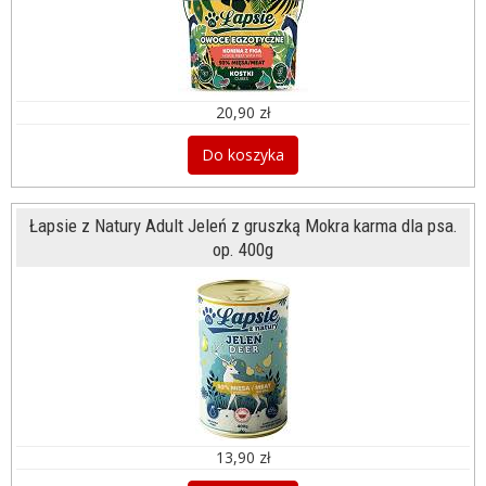
20,90 zł
Do koszyka
Łapsie z Natury Adult Jeleń z gruszką Mokra karma dla psa.
op. 400g
13,90 zł