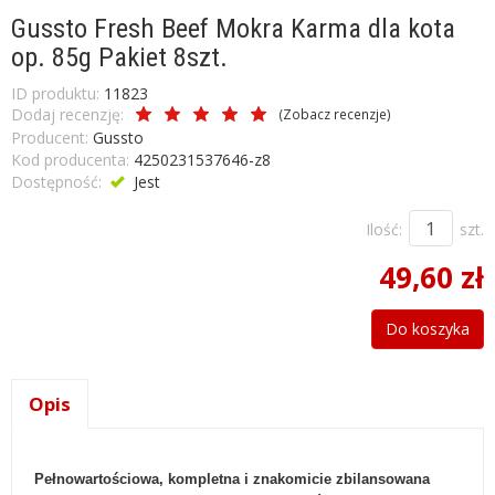
Gussto Fresh Beef Mokra Karma dla kota
op. 85g Pakiet 8szt.
ID produktu:
11823
Dodaj recenzję:
(
Zobacz recenzje
)
Producent:
Gussto
Kod producenta:
4250231537646-z8
Dostępność:
Jest
Ilość:
szt.
49,60 zł
Do koszyka
Opis
Pełnowartościowa, kompletna i znakomicie zbilansowana