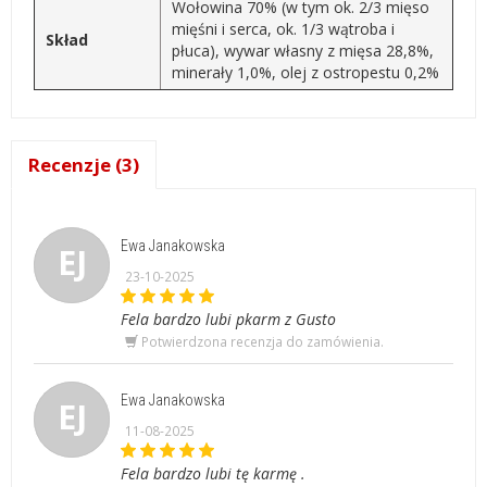
Wołowina 70% (w tym ok. 2/3 mięso
mięśni i serca, ok. 1/3 wątroba i
Skład
płuca), wywar własny z mięsa 28,8%,
minerały 1,0%, olej z ostropestu 0,2%
Recenzje (3)
Ewa Janakowska
EJ
23-10-2025
Fela bardzo lubi pkarm z Gusto
Potwierdzona recenzja do zamówienia.
Ewa Janakowska
EJ
11-08-2025
Fela bardzo lubi tę karmę .