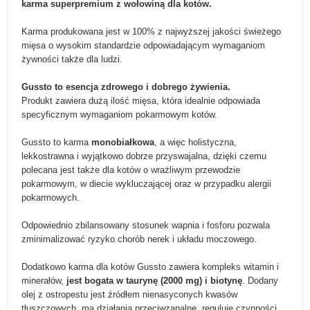
karma superpremium z wołowiną dla kotów.
Karma produkowana jest w 100% z najwyższej jakości świeżego
mięsa o wysokim standardzie odpowiadającym wymaganiom
żywności także dla ludzi.
Gussto to esencja zdrowego i dobrego żywienia.
Produkt zawiera dużą ilość mięsa, która idealnie odpowiada
specyficznym wymaganiom pokarmowym kotów.
Gussto to karma
monobiałkowa
, a więc holistyczna,
lekkostrawna i wyjątkowo dobrze przyswajalna, dzięki czemu
polecana jest także dla kotów o wrażliwym przewodzie
pokarmowym, w diecie wykluczającej oraz w przypadku alergii
pokarmowych.
Odpowiednio zbilansowany stosunek wapnia i fosforu pozwala
zminimalizować ryzyko chorób nerek i układu moczowego.
Dodatkowo karma dla kotów Gussto zawiera kompleks witamin i
minerałów,
jest bogata w taurynę (2000 mg) i biotynę
. Dodany
olej z ostropestu jest źródłem nienasyconych kwasów
tłuszczowych, ma działania przeciwzapalne, reguluje czynności