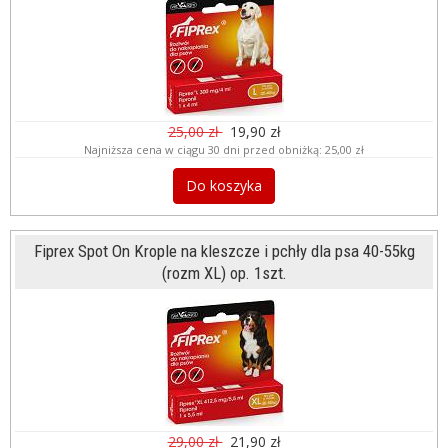
25,00 zł
19,90 zł
Najniższa cena w ciągu 30 dni przed obniżką:
25,00 zł
Do koszyka
Fiprex Spot On Krople na kleszcze i pchły dla psa 40-55kg
(rozm XL) op. 1szt.
29,00 zł
21,90 zł