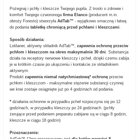
Pożegnaj i pchły i kleszcze Twojego pupila. Z troski o zdrowie i
komfort Twojego czworonoga
firma Elanco
(producent m.in.
obroży Foresto) stworzyła
AdTab™
- wyjątkowo smaczną i łatwą
do podania
tabletkę chroniącą przed pchłami i kleszczami
.
Sposób działania:
Lotilaner, aktywny składnik AdTab™,
zapewnia ochronę przeciw
pchłom i kleszczom na okres maksymalnie 30 dni
. Substancja
działa na receptory nerwowe kleszczy i pcheł, dzięki czemu zabija
je w krótkim czasie po ukąszeniu i kontakcie ze składnikiem
aktywnym.
Produkt
zapewnia niemal natychmiastową* ochronę
przeciw
pchłom i kleszczom - maksymalne stężenie substancji czynnej
we krwi zostaje osiągnięte już po 4 godzinach od podania.
*
działania ochronne w przypadku pcheł rozpoczyna się po 12
godzinach, w przypadku kleszczy po 24 godzinach.
(pchły
żerujące przed podaniem preparatu zabijane są w ciągu 8 godzin,
kleszcze w ciągu 18 godzin)
Przeznaczenie:
AdTab™ 12mg przeznaczony jest
dla kotów powyżej 8.