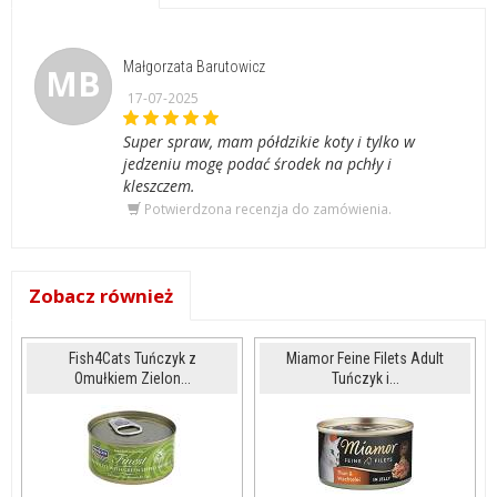
Małgorzata Barutowicz
MB
17-07-2025
Super spraw, mam półdzikie koty i tylko w
jedzeniu mogę podać środek na pchły i
kleszczem.
Potwierdzona recenzja do zamówienia.
Zobacz również
Fish4Cats Tuńczyk z
Miamor Feine Filets Adult
Omułkiem Zielon...
Tuńczyk i...