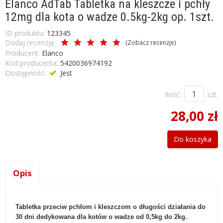
Elanco AdTab Tabletka na kleszcze i pchły
12mg dla kota o wadze 0.5kg-2kg op. 1szt.
ID produktu:
123345
Dodaj recenzję:
(
Zobacz recenzje
)
Producent:
Elanco
Kod producenta:
5420036974192
Dostępność:
Jest
Ilość:
szt.
28,00 zł
Do koszyka
Opis
Tabletka przeciw pchłom i kleszczom o długości działania do
30 dni dedykowana dla kotów o wadze od 0,5kg do 2kg.