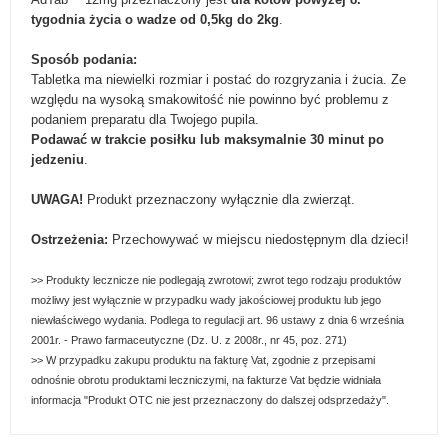
tygodnia życia o wadze od 0,5kg do 2kg
.
Sposób podania:
Tabletka ma niewielki rozmiar i postać do rozgryzania i żucia. Ze
względu na wysoką smakowitość nie powinno być problemu z
podaniem preparatu dla Twojego pupila.
Podawać w trakcie posiłku lub maksymalnie 30 minut po
jedzeniu
.
UWAGA!
Produkt przeznaczony wyłącznie dla zwierząt.
Ostrzeżenia:
Przechowywać w miejscu niedostępnym dla dzieci!
>> Produkty lecznicze nie podlegają zwrotowi; zwrot tego rodzaju produkt
ów
możliwy jest wyłącznie w przypadku wady jakościowej produktu lub jego
niewłaściwego wydania. Podlega to regulacji art. 96 ustawy z dnia 6 września
2001r. - Prawo farmaceutyczne (Dz. U. z 2008r., nr 45, poz. 271)
>>
W przypadku
zakup
u
produktu na fakturę Vat, zgodnie z przepisami
odnośnie obrotu produktami leczniczymi, na fakturze Vat będzie widniała
informacja "Produkt OTC nie jest przeznaczony do dalszej odsprzedaży".