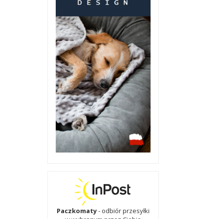
Paczkomaty
- odbiór przesyłki