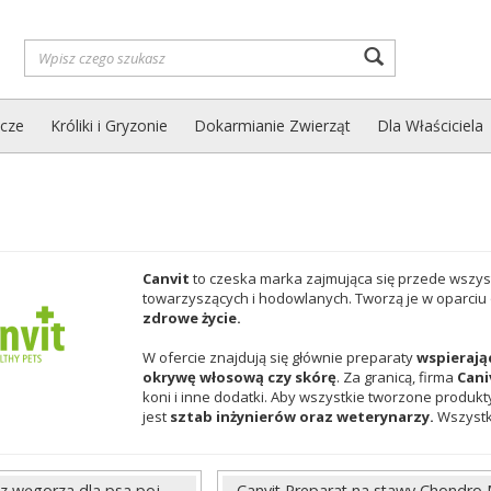
Wyszukaj
zcze
Króliki i Gryzonie
Dokarmianie Zwierząt
Dla Właściciela
Canvit
to czeska marka zajmująca się przede wszys
towarzyszących i hodowlanych. Tworzą je w oparciu 
zdrowe życie.
W ofercie znajdują się głównie preparaty
wspierają
okrywę włosową czy skórę
. Za granicą, firma
Cani
koni i inne dodatki. Aby wszystkie tworzone produkty
jest
sztab inżynierów oraz weterynarzy.
Wszystk
 z węgorza dla psa poj.
Canvit Preparat na stawy Chondro 