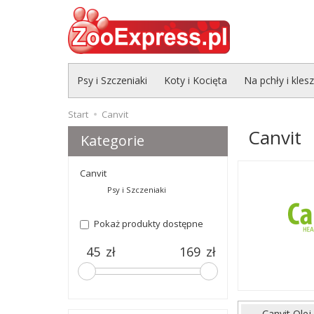
Psy i Szczeniaki
Koty i Kocięta
Na pchły i kles
Start
Canvit
Canvit
Kategorie
Canvit
Psy i Szczeniaki
Pokaż produkty dostępne
zł
zł
Canvit Olej