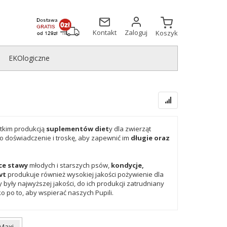
Kontakt
Zaloguj
Koszyk
EKOlogiczne
tkim produkcją
suplementów diet
y dla zwierząt
o doświadczenie i troskę, aby zapewnić im
długie oraz
ce stawy
młodych i starszych psów,
kondycje,
vt
produkuje również wysokiej jakości pożywienie dla
 były najwyższej jakości, do ich produkcji zatrudniany
o po to, aby wspierać naszych Pupili.
Maxi