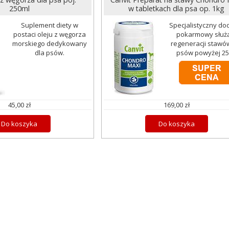
250ml
w tabletkach dla psa op. 1kg
Suplement diety w
Specjalistyczny do
postaci oleju z węgorza
pokarmowy służ
morskiego dedykowany
regeneracji stawó
dla psów.
psów powyżej 25
45,00 zł
169,00 zł
Do koszyka
Do koszyka