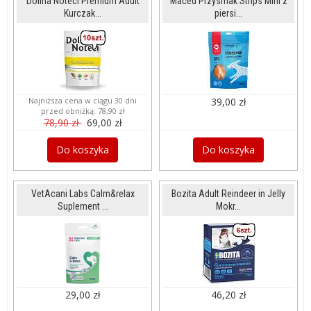
Dolina Noteci Premium Adult
Maced Przysmak Strips Mini z
Kurczak...
piersi...
Najniższa cena w ciągu 30 dni
39,00 zł
przed obniżką:
78,90 zł
78,90 zł
69,00 zł
Do koszyka
Do koszyka
VetAcani Labs Calm&relax
Bozita Adult Reindeer in Jelly
Suplement ...
Mokr...
29,00 zł
46,20 zł