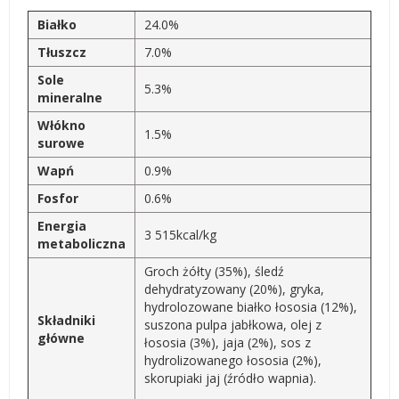
Białko
24.0%
Tłuszcz
7.0%
Sole
5.3%
mineralne
Włókno
1.5%
surowe
Wapń
0.9%
Fosfor
0.6%
Energia
3 515kcal/kg
metaboliczna
Groch żółty (35%), śledź
dehydratyzowany (20%), gryka,
hydrolozowane białko łososia (12%),
Składniki
suszona pulpa jabłkowa, olej z
główne
łososia (3%), jaja (2%), sos z
hydrolizowanego łososia (2%),
skorupiaki jaj (źródło wapnia).