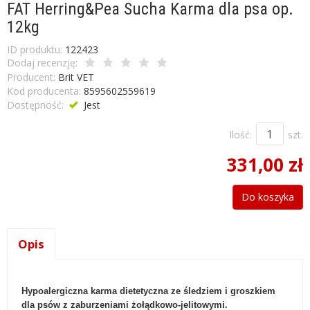
FAT Herring&Pea Sucha Karma dla psa op.
12kg
ID produktu:
122423
Dodaj recenzję:
Producent:
Brit VET
Kod producenta:
8595602559619
Dostępność:
Jest
Ilość:
szt.
331,00 zł
Do koszyka
Opis
Hypoalergiczna karma dietetyczna ze śledziem i groszkiem
dla psów z zaburzeniami żołądkowo-jelitowymi.