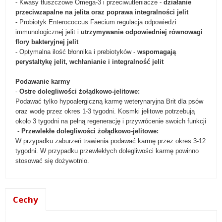
- Kwasy tłuszczowe Omega-3 i przeciwutleniacze -
działanie
przeciwzapalne na jelita oraz poprawa integralności jelit
- Probiotyk Enterococcus Faecium regulacja odpowiedzi
immunologicznej jelit i
utrzymywanie odpowiedniej równowagi
flory bakteryjnej jelit
- Optymalna ilość błonnika i prebiotyków -
wspomagają
perystaltykę jelit, wchłanianie i integralność jelit
Podawanie karmy
-
Ostre dolegliwości żołądkowo-jelitowe:
Podawać tylko hypoalergiczną karmę weterynaryjna Brit dla psów
oraz wodę przez okres 1-3 tygodni. Kosmki jelitowe potrzebują
około 3 tygodni na pełną regenerację i przywrócenie swoich funkcji
-
Przewlekłe dolegliwości żołądkowo-jelitowe:
W przypadku zaburzeń trawienia podawać karmę przez okres 3-12
tygodni. W przypadku przewlekłych dolegliwości karmę powinno
stosować się dożywotnio.
Cechy