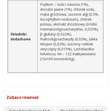
Psyllium – łuski i nasiona (1%),
drożdże piwne (1%), chlorek sodu,
mąka grochowa, suszone algi (0,5%,
Ascophyllum nodosum), chlorek
potasu, ekstrakt drożdżowy (źródło
mannanooligosacharydów, 0,025%),
Składniki
β-glukany (0,022%),
dodatkowe
fruktooligosacharydy (0,02%), Jukka
Mojave (0,02%), suszony rokitnik
zwyczajny (0,015%), Lactobacillus
helveticus HA – 122 inaktywowane
(15x109 komórek/kg).
Zobacz również