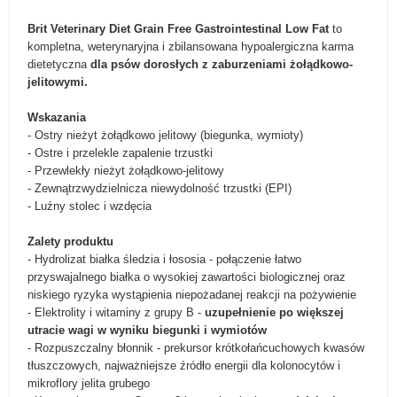
Brit Veterinary Diet Grain Free Gastrointestinal
Low Fat
to
kompletna, weterynaryjna i zbilansowana hypoalergiczna karma
dietetyczna
dla psów dorosłych z zaburzeniami żołądkowo-
jelitowymi.
Wskazania
- Ostry nieżyt żołądkowo jelitowy (biegunka, wymioty)
- Ostre i przelekle zapalenie trzustki
- Przewlekły nieżyt żołądkowo-jelitowy
- Zewnątrzwydzielnicza niewydolność trzustki (EPI)
- Luźny stolec i wzdęcia
Zalety produktu
- Hydrolizat białka śledzia i łososia - połączenie łatwo
przyswajalnego białka o wysokiej zawartości biologicznej oraz
niskiego ryzyka wystąpienia niepożadanej reakcji na pożywienie
- Elektrolity i witaminy z grupy B -
uzupełnienie po większej
utracie wagi w wyniku biegunki i wymiotów
- Rozpuszczalny błonnik - prekursor krótkołańcuchowych kwasów
tłuszczowych, najważniejsze źródło energii dla kolonocytów i
mikroflory jelita grubego