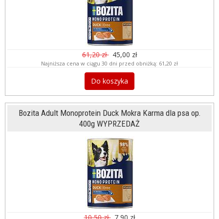
61,20 zł
45,00 zł
Najniższa cena w ciągu 30 dni przed obniżką:
61,20 zł
Do koszyka
Bozita Adult Monoprotein Duck Mokra Karma dla psa op.
400g WYPRZEDAŻ
10,50 zł
7,90 zł