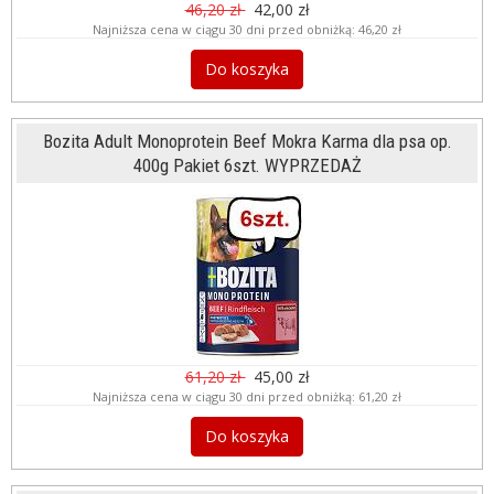
46,20 zł
42,00 zł
Najniższa cena w ciągu 30 dni przed obniżką:
46,20 zł
Do koszyka
Bozita Adult Monoprotein Beef Mokra Karma dla psa op.
400g Pakiet 6szt. WYPRZEDAŻ
61,20 zł
45,00 zł
Najniższa cena w ciągu 30 dni przed obniżką:
61,20 zł
Do koszyka