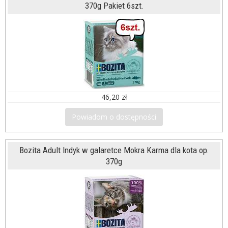
370g Pakiet 6szt.
46,20 zł
Powiadom o dostępności
Bozita Adult Indyk w galaretce Mokra Karma dla kota op.
370g