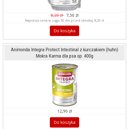
8,20 zł
7,50 zł
Najniższa cena w ciągu 30 dni przed obniżką:
8,20 zł
Do koszyka
Animonda Integra Protect Intestinal z kurczakiem (huhn)
Mokra Karma dla psa op. 400g
12,90 zł
Do koszyka