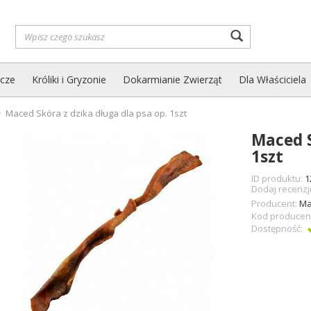
Wyszukaj
zcze
Króliki i Gryzonie
Dokarmianie Zwierząt
Dla Właściciela
Maced Skóra z dzika długa dla psa op. 1szt
Maced S
1szt
ID produktu:
1
Dodaj recenzj
Producent:
Ma
Kod producen
Dostępność: