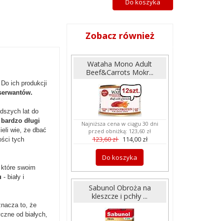
Do koszyka
Zobacz również
Wataha Mono Adult
Beef&Carrots Mokr...
Do ich produkcji
serwantów.
dszych lat do
 bardzo długi
Najniższa cena w ciągu 30 dni
eli wie, że dbać
przed obniżką:
123,60 zł
123,60 zł
114,00 zł
ści tych
Do koszyka
 które swoim
u
- biały i
Sabunol Obroża na
kleszcze i pchły ...
znacza to, że
czne od białych,