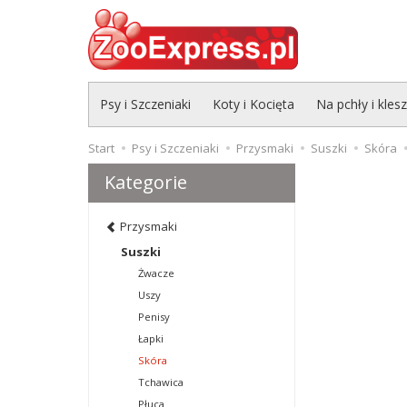
Psy i Szczeniaki
Koty i Kocięta
Na pchły i kles
Start
Psy i Szczeniaki
Przysmaki
Suszki
Skóra
Kategorie
Przysmaki
Suszki
Żwacze
Uszy
Penisy
Łapki
Skóra
Tchawica
Płuca