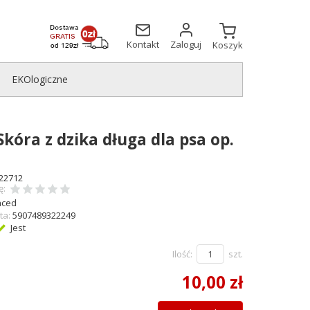
Kontakt
Zaloguj
Koszyk
EKOlogiczne
kóra z dzika długa dla psa op.
22712
ę:
ced
ta:
5907489322249
Jest
Ilość:
szt.
10,00 zł