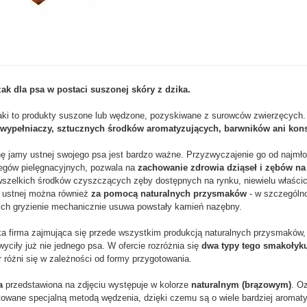
zak dla psa w postaci suszonej skóry z dzika.
aki to produkty suszone lub wędzone, pozyskiwane z surowców zwierzęcych. 
 wypełniaczy, sztucznych środków aromatyzujących, barwników ani kon
nę jamy ustnej swojego psa jest bardzo ważne. Przyzwyczajenie go od najmło
iegów pielęgnacyjnych, pozwala na
zachowanie zdrowia dziąseł i zębów na
wszelkich środków czyszczących zęby dostępnych na rynku, niewielu właścici
y ustnej można również
za pomocą naturalnych przysmaków
- w szczególno
ych gryzienie mechanicznie usuwa powstały kamień nazębny.
ka firma zajmująca się przede wszystkim produkcją naturalnych przysmaków,
ciły już nie jednego psa. W ofercie rozróżnia się
dwa typy tego smakołyk
r różni się w zależności od formy przygotowania.
ra
przedstawiona na zdjęciu występuje w kolorze
naturalnym (brązowym)
. O
towane specjalną metodą wędzenia, dzięki czemu są o wiele bardziej aromaty