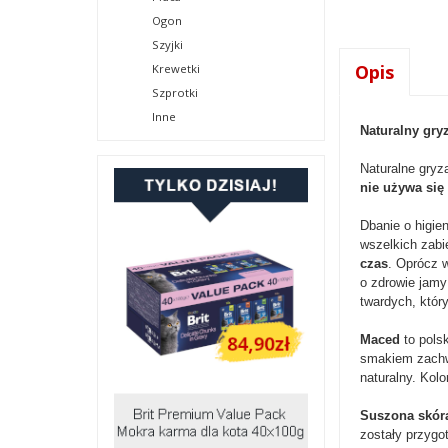
Ogon
Szyjki
Opis
Krewetki
Szprotki
Inne
Naturalny gry
Naturalne gryz
nie używa się
Dbanie o higie
wszelkich zab
czas
. Oprócz 
o zdrowie jam
twardych, któr
Maced
to pols
smakiem zachwy
naturalny. Kolo
Suszona skó
zostały przygo