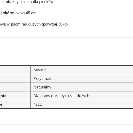
ie, atrakcyjniejsze dla piesków.
j skóry:
około 45 cm
owany psom ras dużych (powyżej 30kg)
Maced
Przysmak
Naturalny
nie
Dla psów dorosłych ras dużych
e
1szt.