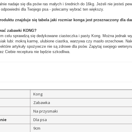
nie nadaje się dla psów ras małych i średnich do 16kg. Jeżeli nie jesteś pew
j odpowiedni dla Twojego psa - polecamy wybrać ten większy.
roduktu znajduje się tabela jaki rozmiar konga jest przeznaczony dla dan
wać zabawki KONG?
ym celu sprawdzą się dedykowane ciasteczka i pasty Kong. Można jednak w
iak lubi: mokrą karmę, ulubione ciastka, warzywa czy masło orzechowe. Nal
iektóre artykuły spożywcze nie są zdrowe dla psów. Zapytaj swojego weteryn
z Ciebie receptura nie będzie szkodliwa.
Kong
Zabawka
Na przysmaki
nie
Dla psa
9cm