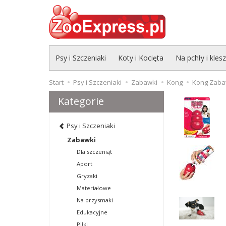
Psy i Szczeniaki
Koty i Kocięta
Na pchły i kles
Start
Psy i Szczeniaki
Zabawki
Kong
Kong Zabaw
Kategorie
Psy i Szczeniaki
Zabawki
Dla szczeniąt
Aport
Gryzaki
Materiałowe
Na przysmaki
Edukacyjne
Piłki