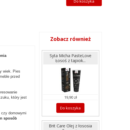
Do koszyka
Zobacz również
Syta Micha PasteLove
enia
Łosoś z tapiok...
y wiek. Pies
 meble przed
resowanie
19,90 zł
zuku, który jest
Do koszyka
mi czy domowymi
en sposób
Brit Care Olej z łososia