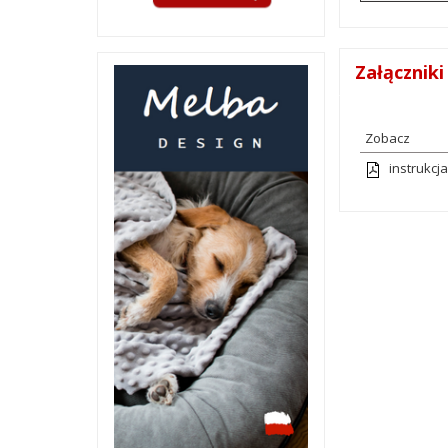
Załączniki
Zobacz
instrukcj