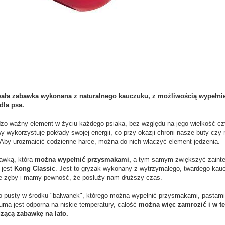
ała zabawka wykonana z naturalnego kauczuku, z możliwością wypełni
dla psa.
zo ważny element w życiu każdego psiaka, bez względu na jego wielkość cz
 wykorzystuje pokłady swojej energii, co przy okazji chroni nasze buty czy
Aby urozmaicić codzienne harce, można do nich włączyć element jedzenia.
awką, którą
można wypełnić przysmakami,
a tym samym zwiększyć zainte
 jest
Kong Classic
. Jest to gryzak wykonany z wytrzymałego, twardego kauc
ie zęby i mamy pewność, że posłuży nam dłuższy czas.
to pusty w środku "bałwanek", którego można wypełnić przysmakami, pasta
uma jest odporna na niskie temperatury, całość
można więc zamrozić i w t
zącą zabawkę na lato.