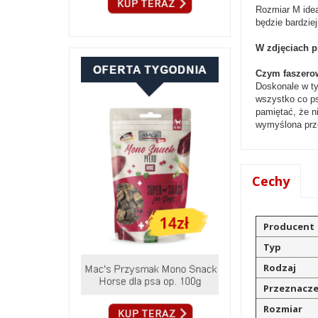
Rozmiar M ideal
będzie bardzie
W zdjęciach p
Czym faszero
Doskonale w t
wszystko co ps
pamiętać, że n
wymyślona prze
Cechy
Producent
Typ
Rodzaj
Przeznacze
Rozmiar