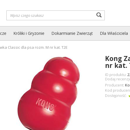
Wyszukaj
zcze
Króliki i Gryzonie
Dokarmianie Zwierząt
Dla Właściciela
ka Classic dla psa rozm. M nr kat. T2E
Kong Za
nr kat.
ID produktu:
2
Dodaj recenzj
Producent:
Ko
Kod producen
Dostępność: