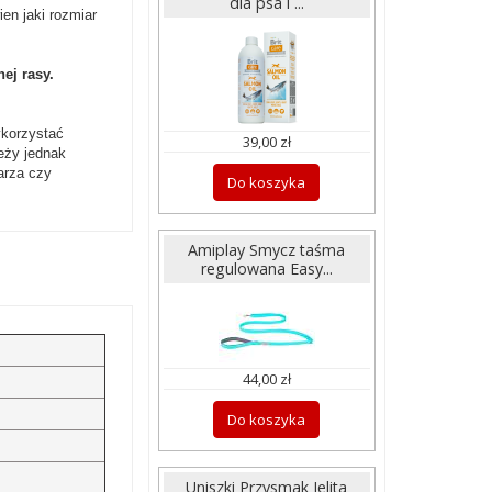
dla psa i ...
ien jaki rozmiar
ej rasy.
ykorzystać
39,00 zł
eży jednak
arza czy
Do koszyka
Amiplay Smycz taśma
regulowana Easy...
44,00 zł
Do koszyka
Uniszki Przysmak Jelita