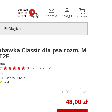
Kontakt
Zaloguj
Koszyk
EKOlogiczne
bawka Classic dla psa rozm. M
 T2E
289
ę:
(
Zobacz recenzje
)
ng
ta:
035585111216
Jest
Ilość:
szt.
48,00 zł