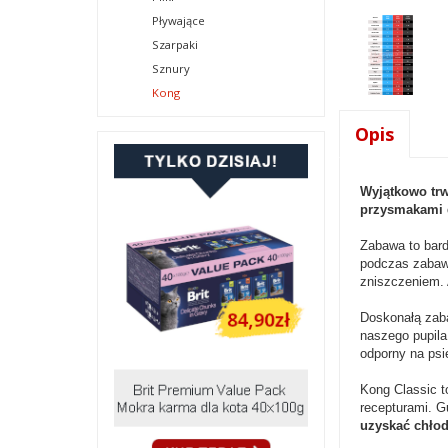
Pływające
Szarpaki
Sznury
Kong
Opis
Wyjątkowo trw
przysmakami 
Zabawa to bard
podczas zabawy
zniszczeniem. 
Doskonałą zab
naszego pupila
odporny na ps
Kong Classic 
recepturami. G
uzyskać chłod