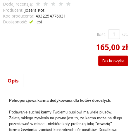
Dodaj recenzję:
Producent:
Josera Kot
Kod producenta:
4032254776031
Dostępność:
Jest
Ilość:
szt.
165,00 zł
Do koszyka
Opis
Pełnoporcjowa karma dedykowana dla kotów dorosłych.
Podawanie suchej karmy Twojemu pupilowi ma wiele plusów.
Zaletą takiego żywienia na pewno jest to, że karma może na długo
pozostawać w misce - niektóre koty preferują taką
"otwartą"
formę żywienia
, zamiast konkretnych pór posiłków. Dodatkowo,